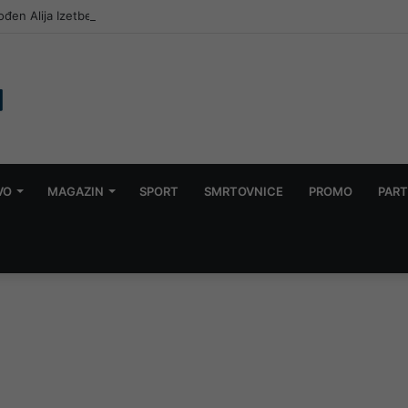
ođen Alija Izetbegović: Život posvećen Bosni i Hercegovini
VO
MAGAZIN
SPORT
SMRTOVNICE
PROMO
PART