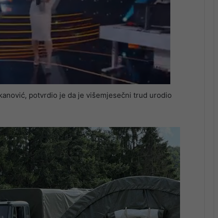
anović, potvrdio je da je višemjesečni trud urodio