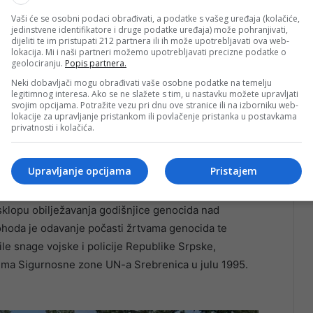
prijavljenih mladih ljudi.
Vaši će se osobni podaci obrađivati, a podatke s vašeg uređaja (kolačiće,
jedinstvene identifikatore i druge podatke uređaja) može pohranjivati,
dijeliti te im pristupati 212 partnera ili ih može upotrebljavati ova web-
anih snaga BiH iz Tuzle vrši postavljanje šatorskih
lokacija. Mi i naši partneri možemo upotrebljavati precizne podatke o
geolociranju.
Popis partnera.
ijeti samo podmetače i pokrivače, a najprikladnija je
it će osigurana podjela osvježenja, energetskih
Neki dobavljači mogu obrađivati vaše osobne podatke na temelju
legitimnog interesa. Ako se ne slažete s tim, u nastavku možete upravljati
 Liplje, Mravinjci i Potočari, bit će dijeljena večera
svojim opcijama. Potražite vezu pri dnu ove stranice ili na izborniku web-
lokacije za upravljanje pristankom ili povlačenje pristanka u postavkama
pna na dionici cijele trase, na svakom milimetru, kao i
privatnosti i kolačića.
a učesnicima. Sa strane su locirane specijalizovane
 zaštite i Gorske službe spašavanja rade dio posla iz
Upravljanje opcijama
Pristajem
sklopu obilježavanja godišnjice genocida nad
 pohoda je odavanje počasti žrtvama genocida te
ile snage vojske i policije Republike Srpske,
ima Sigurnosne zone UN-a Srebrenica u julu 1995.