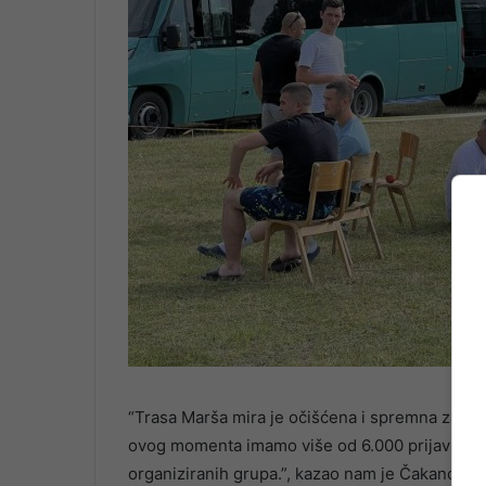
“Trasa Marša mira je očišćena i spremna za pj
ovog momenta imamo više od 6.000 prijavljenih
organiziranih grupa.”, kazao nam je Čakanović.