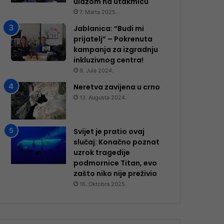
ulazom na utakmicu
7. Marta 2025.
Jablanica: “Budi mi
prijatelj” – Pokrenuta
kampanja za izgradnju
inkluzivnog centra!
9. Jula 2024.
Neretva zavijena u crno
13. Augusta 2024.
Svijet je pratio ovaj
slučaj: Konačno poznat
uzrok tragedije
podmornice Titan, evo
zašto niko nije preživio
16. Oktobra 2025.