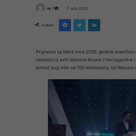
Send
nk 1
7. Jula 2026.
an
Facebook
Twitter
LinkedIn
email
Podijeli
Pripreme za Marš mira 2026. godine zvanično 
učesnici iz svih dijelova Bosne i Hercegovine i 
pohod dug više od 100 kilometara, od Nezuka 