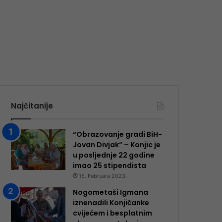
Najčitanije
“Obrazovanje gradi BiH-
Jovan Divjak“ – Konjic je
u posljednje 22 godine
imao 25 ​​stipendista
15. Februara 2023.
Nogometaši Igmana
iznenadili Konjičanke
cvijećem i besplatnim