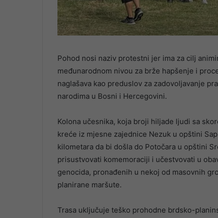
Pohod nosi naziv protestni jer ima za cilj animi
međunarodnom nivou za brže hapšenje i proces
naglašava kao preduslov za zadovoljavanje prav
narodima u Bosni i Hercegovini.
Kolona učesnika, koja broji hiljade ljudi sa sk
kreće iz mjesne zajednice Nezuk u opštini Sapn
kilometara da bi došla do Potočara u opštini S
prisustvovati komemoraciji i učestvovati u oba
genocida, pronađenih u nekoj od masovnih grobn
planirane maršute.
Trasa uključuje teško prohodne brdsko-planin