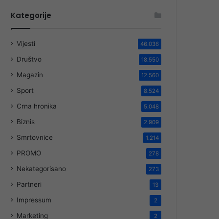
Kategorije
Vijesti
46.036
Društvo
18.550
Magazin
12.560
Sport
8.524
Crna hronika
5.048
Biznis
2.909
Smrtovnice
1.214
PROMO
278
Nekategorisano
273
Partneri
13
Impressum
2
Marketing
2