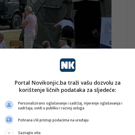
Portal Novikonjic.ba traži vašu dozvolu za
korištenje ličnih podataka za sljedeće:
Personalizirano oglašavanje i sadržaj, mjerenje oglašavanja i
sadržaja, uvidi u publiku i razvoj usluga
ešačenje svih učesnika, bit će bezbjedna i prohodna. Do
Pohrana i/ili pristup podacima na uređaju
 učesnika Marša Mira, što pojedinaca, što
Saznajte više