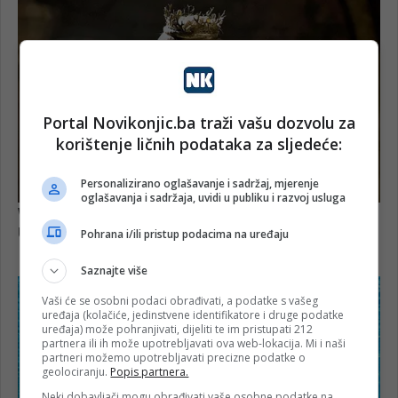
Portal Novikonjic.ba traži vašu dozvolu za
korištenje ličnih podataka za sljedeće:
Personalizirano oglašavanje i sadržaj, mjerenje
oglašavanja i sadržaja, uvidi u publiku i razvoj usluga
Pohrana i/ili pristup podacima na uređaju
Saznajte više
Vaši će se osobni podaci obrađivati, a podatke s vašeg
uređaja (kolačiće, jedinstvene identifikatore i druge podatke
uređaja) može pohranjivati, dijeliti te im pristupati 212
partnera ili ih može upotrebljavati ova web-lokacija. Mi i naši
partneri možemo upotrebljavati precizne podatke o
geolociranju.
Popis partnera.
Neki dobavljači mogu obrađivati vaše osobne podatke na