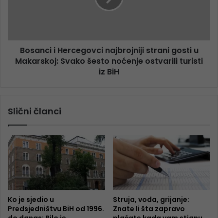
Bosanci i Hercegovci najbrojniji strani gosti u
Makarskoj: Svako šesto noćenje ostvarili turisti
iz BiH
Slični članci
Ko je sjedio u
Struja, voda, grijanje:
Predsjedništvu BiH od 1996.
Znate li šta zapravo
do danas: Bilo je
plaćate kada vam stignu