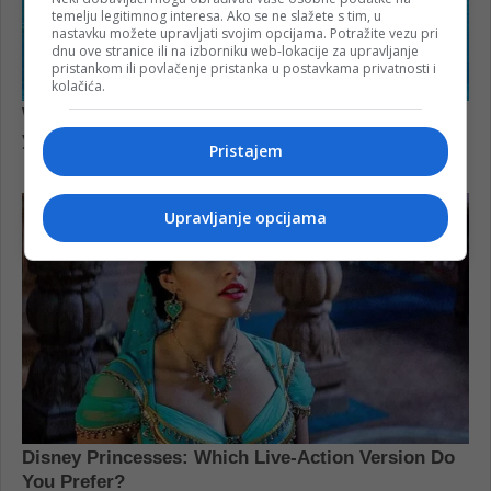
temelju legitimnog interesa. Ako se ne slažete s tim, u
nastavku možete upravljati svojim opcijama. Potražite vezu pri
dnu ove stranice ili na izborniku web-lokacije za upravljanje
pristankom ili povlačenje pristanka u postavkama privatnosti i
kolačića.
Pristajem
Upravljanje opcijama