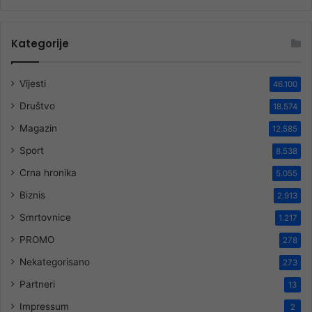
Kategorije
Vijesti
46.100
Društvo
18.574
Magazin
12.585
Sport
8.538
Crna hronika
5.055
Biznis
2.913
Smrtovnice
1.217
PROMO
278
Nekategorisano
273
Partneri
13
Impressum
2