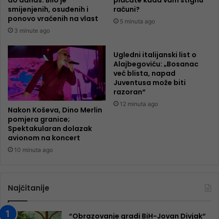
smijenjenih, osuđenih i
računi?
ponovo vraćenih na vlast
5 minuta ago
3 minute ago
Ugledni italijanski list o
Alajbegoviću: „Bosanac
već blista, napad
Juventusa može biti
razoran“
12 minuta ago
Nakon Koševa, Dino Merlin
pomjera granice;
Spektakularan dolazak
avionom na koncert
10 minuta ago
Najčitanije
“Obrazovanje gradi BiH-Jovan Divjak“