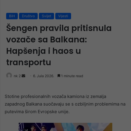
BiH
Društvo
Svijet
Vijesti
Šengen pravila pritisnula
vozače sa Balkana:
Hapšenja i haos u
transportu
Send
nk 2
6. Jula 2026.
1 minute read
an
email
Stotine profesionalnih vozača kamiona iz zemalja
zapadnog Balkana suočavaju se s ozbiljnim problemima na
putevima širom Evropske unije.