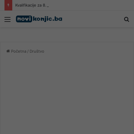
Kvalifikacije za 8. Međunarodni festival harmonike „Sevdalinko harmonikom opjevana“
Meni
Pr
Početna
/
Društvo