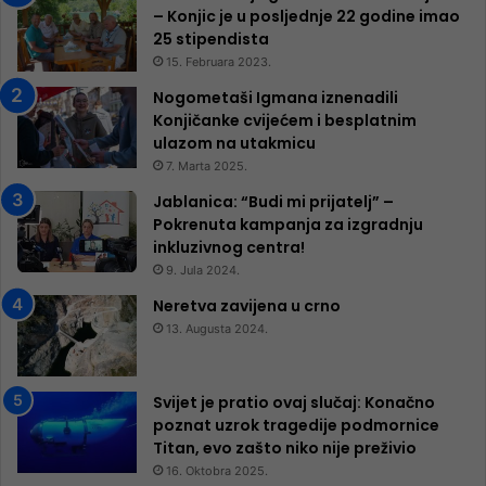
– Konjic je u posljednje 22 godine imao
25 ​​stipendista
15. Februara 2023.
Nogometaši Igmana iznenadili
Konjičanke cvijećem i besplatnim
ulazom na utakmicu
7. Marta 2025.
Jablanica: “Budi mi prijatelj” –
Pokrenuta kampanja za izgradnju
inkluzivnog centra!
9. Jula 2024.
Neretva zavijena u crno
13. Augusta 2024.
Svijet je pratio ovaj slučaj: Konačno
poznat uzrok tragedije podmornice
Titan, evo zašto niko nije preživio
16. Oktobra 2025.