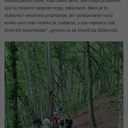
ovodunjalučki reset. Kad odem tamo, sve svoje probleme,
koji su mizerni naspram toga, zaboravim. Meni je to
duševno i emotivno pražnjenje, ali i podsjećanje na to
koliko smo mali i koliko je, nažalost, u julu mjesecu naš
život bio bezvrijedan”, govorio je za Vijesti.ba Ažderović.