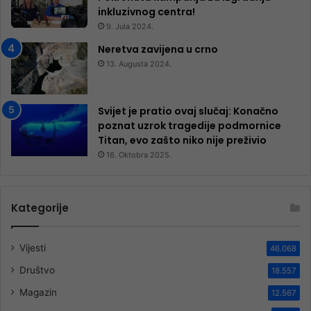
inkluzivnog centra!
9. Jula 2024.
Neretva zavijena u crno
13. Augusta 2024.
Svijet je pratio ovaj slučaj: Konačno
poznat uzrok tragedije podmornice
Titan, evo zašto niko nije preživio
16. Oktobra 2025.
Kategorije
Vijesti
46.068
Društvo
18.557
Magazin
12.567