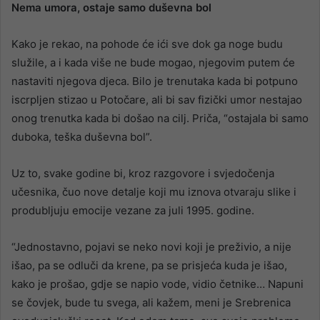
Nema umora, ostaje samo duševna bol
Kako je rekao, na pohode će ići sve dok ga noge budu
služile, a i kada više ne bude mogao, njegovim putem će
nastaviti njegova djeca. Bilo je trenutaka kada bi potpuno
iscrpljen stizao u Potočare, ali bi sav fizički umor nestajao
onog trenutka kada bi došao na cilj. Priča, “ostajala bi samo
duboka, teška duševna bol”.
Uz to, svake godine bi, kroz razgovore i svjedočenja
učesnika, čuo nove detalje koji mu iznova otvaraju slike i
produbljuju emocije vezane za juli 1995. godine.
“Jednostavno, pojavi se neko novi koji je preživio, a nije
išao, pa se odluči da krene, pa se prisjeća kuda je išao,
kako je prošao, gdje se napio vode, vidio četnike… Napuni
se čovjek, bude tu svega, ali kažem, meni je Srebrenica