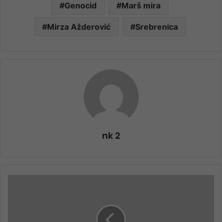
Genocid
Marš mira
Mirza Ažderović
Srebrenica
nk 2