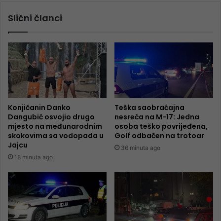
Slični članci
Konjičanin Danko
Teška saobraćajna
Dangubić osvojio drugo
nesreća na M-17: Jedna
mjesto na međunarodnim
osoba teško povrijeđena,
skokovima sa vodopada u
Golf odbačen na trotoar
Jajcu
36 minuta ago
18 minuta ago