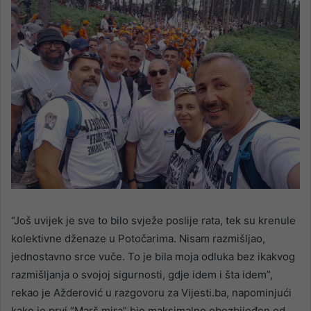
“Još uvijek je sve to bilo svježe poslije rata, tek su krenule
kolektivne dženaze u Potočarima. Nisam razmišljao,
jednostavno srce vuče. To je bila moja odluka bez ikakvog
razmišljanja o svojoj sigurnosti, gdje idem i šta idem”,
rekao je Ažderović u razgovoru za Vijesti.ba, napominjući
kako je prvi “Marš mira” bio maksimalno obezbijeđen od