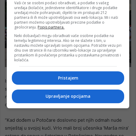
Vaši će se osobni podaci obrađivati, a podatke s vašeg
uređaja (kolačiće, jedinstvene identifikatore i druge podatke
uređaja) može pohranjivati, dijeliti te im pristupati 212
partnera ili ih može upotrebljavati ova web-lokacija. Mi i naši
partneri možemo upotrebljavati precizne podatke o
geolociranju.
Popis partnera.
Neki dobavljači mogu obrađivati vaše osobne podatke na
temelju legitimnog interesa. Ako se ne slažete s tim, u
nastavku možete upravljati svojim opcijama. Potražite vezu pri
dnu ove stranice ili na izborniku web-lokacije za upravljanje
pristankom ili povlačenje pristanka u postavkama privatnosti i
kolačića.
Pristajem
Ističe kako se u Potočarima, uprkos ogromnoj patnji koju
su prošli članovi porodica žrtava genocida, kada se dođe
Upravljanje opcijama
među njih i hoda s njima, vidi koliko su srdačni i dobri
domaćini.
“Kad dođem u Potočare doslovno pet njih odmah nude
smještaj u svojoj kući. Vrlo mali broj učesnika ‘Marša mira’
ostane da spava u šatorima u Potočarima. Neugodno se