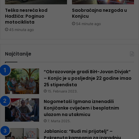
Teška nesreća kod
Saobraćajna nezgoda u
Hadžića: Poginuo
Konjicu
motociklista
54 minute ago
45 minuta ago
Najčitanije
“Obrazovanje gradi BiH-Jovan Divjak“
– Konjic je u posljednje 22 godine imao
25 ​​stipendista
15. Februara 2023.
Nogometaši Igmana iznenadili
Konjičanke cvijećem i besplatnim
ulazom na utakmicu
7. Marta 2025.
Jablanica: “Budi mi prijatelj” –
Pokrenuta kampanja za izgradnju