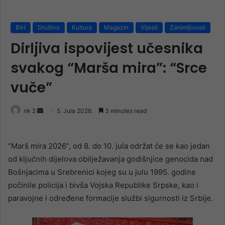
BiH
Društvo
Kultura
Magazin
Vijesti
Zanimljivosti
Dirljiva ispovijest učesnika
svakog “Marša mira”: “Srce
vuče”
Send
nk 2
5. Jula 2026.
3 minutes read
an
email
“Marš mira 2026”, od 8. do 10. jula održat će se kao jedan
od ključnih dijelova obilježavanja godišnjice genocida nad
Bošnjacima u Srebrenici kojeg su u julu 1995. godine
počinile policija i bivša Vojska Republike Srpske, kao i
paravojne i određene formacije službi sigurnosti iz Srbije.