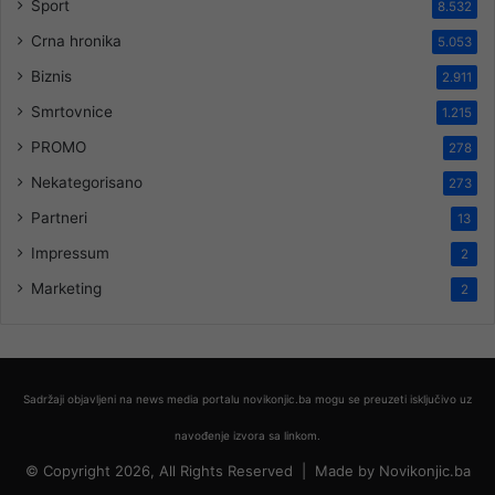
Sport
8.532
Crna hronika
5.053
Biznis
2.911
Smrtovnice
1.215
PROMO
278
Nekategorisano
273
Partneri
13
Impressum
2
Marketing
2
Sadržaji objavljeni na news media portalu novikonjic.ba mogu se preuzeti isključivo uz
navođenje izvora sa linkom.
© Copyright 2026, All Rights Reserved |
Made by
Novikonjic.ba