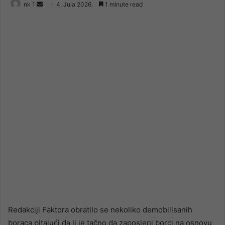
Send
nk 1
4. Jula 2026.
1 minute read
an
email
Redakciji Faktora obratilo se nekoliko demobilisanih
boraca pitajući da li je tačno da zaposleni borci na osnovu