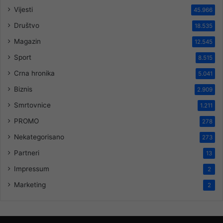
Vijesti
45.966
Društvo
18.535
Magazin
12.545
Sport
8.515
Crna hronika
5.041
Biznis
2.909
Smrtovnice
1.211
PROMO
278
Nekategorisano
273
Partneri
13
Impressum
2
Marketing
2