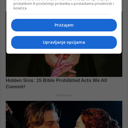
pristankom ili povlačenje pristanka u postavkama privatnosti i
kolačića.
Pristajem
Upravljanje opcijama