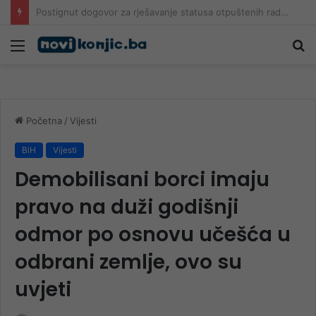
Kordić Rahimiću direktno: Vi mene prozivate da prestanem?
Meni
Pr
Početna
/
Vijesti
BiH
Vijesti
Demobilisani borci imaju
pravo na duži godišnji
odmor po osnovu učešća u
odbrani zemlje, ovo su
uvjeti