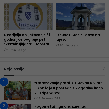
U nedjelju obilježavanje 31.
U subotu Jasin i dova na
godišnjice pogibije pet
Lijesci
“Zlatnih ljiljana” u Mostaru
20 minuta ago
16 minuta ago
Najčitanije
“Obrazovanje gradi BiH-Jovan Divjak“
– Konjic je u posljednje 22 godine imao
25 ​​stipendista
15. Februara 2023.
Nogometaši Igmana iznenadili