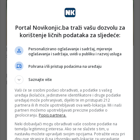
Portal Novikonjic.ba traži vašu dozvolu za
korištenje ličnih podataka za sljedeće:
Personalizirano oglašavanje i sadržaj, mjerenje
oglašavanja i sadržaja, uvidi u publiku i razvoj usluga
Pohrana i/ili pristup podacima na uređaju
Saznajte više
Vaši će se osobni podaci obrađivati, a podatke s vašeg
uređaja (kolačiće, jedinstvene identifikatore i druge podatke
uređaja) može pohranjivati, dijeliti te im pristupati 212
partnera ili ih može upotrebljavati ova web-lokacija. Mi i naši
partneri možemo upotrebljavati precizne podatke o
geolociranju.
Popis partnera.
Neki dobavljači mogu obrađivati vaše osobne podatke na
temelju legitimnog interesa. Ako se ne slažete s tim, u
nastavku možete upravljati svojim opcijama. Potražite vezu pri
dnu ove stranice ili na izborniku web-lokacije za upravljanje