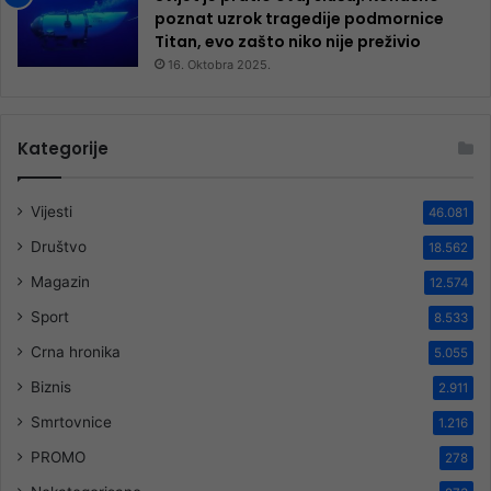
poznat uzrok tragedije podmornice
Titan, evo zašto niko nije preživio
16. Oktobra 2025.
Kategorije
Vijesti
46.081
Društvo
18.562
Magazin
12.574
Sport
8.533
Crna hronika
5.055
Biznis
2.911
Smrtovnice
1.216
PROMO
278