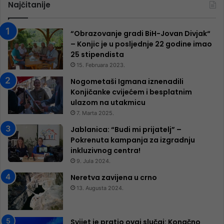
Najčitanije
“Obrazovanje gradi BiH-Jovan Divjak“
– Konjic je u posljednje 22 godine imao
25 ​​stipendista
15. Februara 2023.
Nogometaši Igmana iznenadili
Konjičanke cvijećem i besplatnim
ulazom na utakmicu
7. Marta 2025.
Jablanica: “Budi mi prijatelj” –
Pokrenuta kampanja za izgradnju
inkluzivnog centra!
9. Jula 2024.
Neretva zavijena u crno
13. Augusta 2024.
Svijet je pratio ovaj slučaj: Konačno