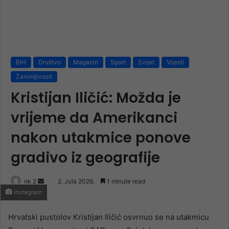
BiH
Društvo
Magazin
Sport
Svijet
Vijesti
Zanimljivosti
Kristijan Iličić: Možda je
vrijeme da Amerikanci
nakon utakmice ponove
gradivo iz geografije
Send
nk 2
2. Jula 2026.
1 minute read
instagram
an
email
Hrvatski pustolov Kristijan Iličić osvrnuo se na utakmicu