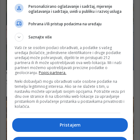
Personalizirano oglašavanje i sadržaj, mjerenje
oglašavanja i sadržaja, uvidi u publiku i razvoj usluga
Pohrana i/ili pristup podacima na uređaju
Saznajte više
Vaši će se osobni podaci obrađivati, a podatke s vašeg
uređaja (kolačiće, jedinstvene identifikatore i druge podatke
uređaja) može pohranjivati, dijeliti te im pristupati 212
partnera ili ih može upotrebljavati ova web-lokacija. Mi i naši
partneri možemo upotrebljavati precizne podatke o
geolociranju.
Popis partnera.
Neki dobavljači mogu obrađivati vaše osobne podatke na
temelju legitimnog interesa. Ako se ne slažete s tim, u
nastavku možete upravljati svojim opcijama. Potražite vezu pri
dnu ove stranice ili na izborniku web-lokacije za upravljanje
pristankom ili povlačenje pristanka u postavkama privatnosti i
kolačića.
Pristajem