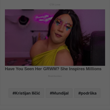
Kristijan Iličić
Mundijal
podrška