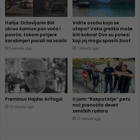
Italija: Državljanin BiH
Vidite osobu koja se
ukrao kamion pun voća i
utapa? Vaša greška može
povrća, tokom potjere
biti kobna! Ovo su potezi
karabinjeri pucali na vozilo
koji joj mogu spasiti život
5 minuta ago
7 minuta ago
Preminuo Hajdar Arifagić
U jami “Raspotočje” petu
noć prenoćilo devet
13 minuta ago
zeničkih rudara
21 minuta ago