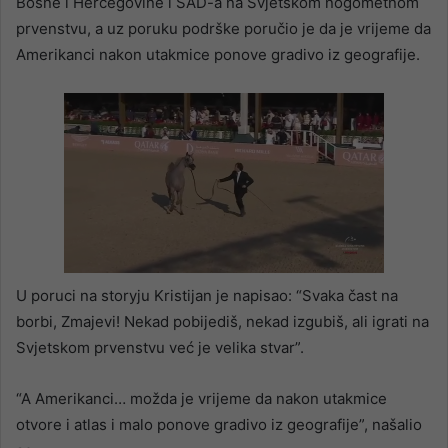
Bosne i Hercegovine i SAD-a na Svjetskom nogometnom
prvenstvu, a uz poruku podrške poručio je da je vrijeme da
Amerikanci nakon utakmice ponove gradivo iz geografije.
U poruci na storyju Kristijan je napisao: “Svaka čast na
borbi, Zmajevi! Nekad pobijediš, nekad izgubiš, ali igrati na
Svjetskom prvenstvu već je velika stvar”.
“A Amerikanci… možda je vrijeme da nakon utakmice
otvore i atlas i malo ponove gradivo iz geografije”, našalio