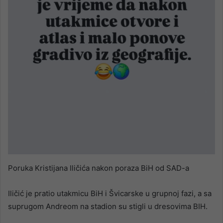
Poruka Kristijana Iličića nakon poraza BiH od SAD-a
Iličić je pratio utakmicu BiH i Švicarske u grupnoj fazi, a sa
suprugom Andreom na stadion su stigli u dresovima BIH.