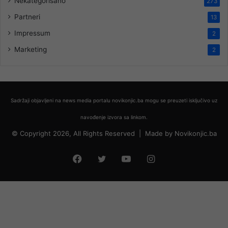
Nekategorisano
273
Partneri
13
Impressum
2
Marketing
2
Sadržaji objavljeni na news media portalu novikonjic.ba mogu se preuzeti isključivo uz
navođenje izvora sa linkom.
© Copyright 2026, All Rights Reserved |
Made by
Novikonjic.ba
Facebook
Twitter
YouTube
Instagram