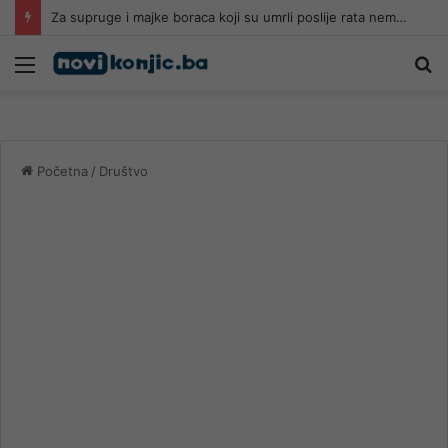
Za supruge i majke boraca koji su umrli poslije rata nema boračkog dodatka, ovo su kategorije koje imaju pravo
Meni
Pr
Početna
/
Društvo