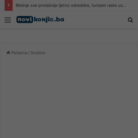
Blidinje sve privlačnije ljetno odredište, turizam raste uz zabrinutost i izazove očuvanja prirode
Meni
Pr
Početna
/
Društvo