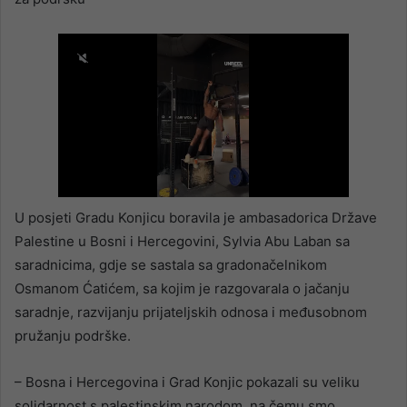
U posjeti Gradu Konjicu boravila je ambasadorica Države
Palestine u Bosni i Hercegovini, Sylvia Abu Laban sa
saradnicima, gdje se sastala sa gradonačelnikom
Osmanom Ćatićem, sa kojim je razgovarala o jačanju
saradnje, razvijanju prijateljskih odnosa i međusobnom
pružanju podrške.
– Bosna i Hercegovina i Grad Konjic pokazali su veliku
solidarnost s palestinskim narodom, na čemu smo