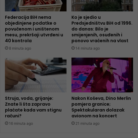
Federacija BiH nema
Ko je sjedio u
objedinjene podatke o
Predsjedništvu BiH od 1996.
povučenom i uništenom
do danas: Bilo je
mesu, prekršaji utvrđeni u
smijenjenih, osuđenih i
40 kontrola
ponovo vraćenih na vlast
8 minuta ago
14 minuta ago
Struja, voda, grijanje:
Nakon Koševa, Dino Merlin
Znate li šta zapravo
pomjera granice;
plaćate kada vam stignu
Spektakularan dolazak
računi?
avionom na koncert
16 minuta ago
21 minuta ago