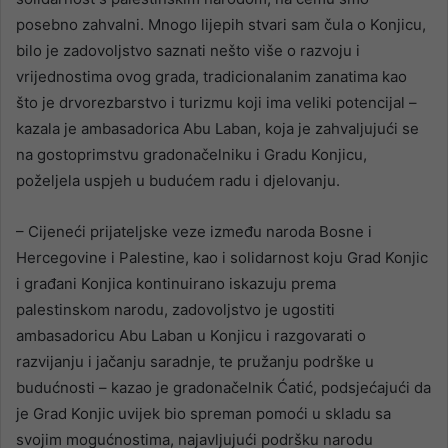
posebno zahvalni. Mnogo lijepih stvari sam čula o Konjicu,
bilo je zadovoljstvo saznati nešto više o razvoju i
vrijednostima ovog grada, tradicionalanim zanatima kao
što je drvorezbarstvo i turizmu koji ima veliki potencijal –
kazala je ambasadorica Abu Laban, koja je zahvaljujući se
na gostoprimstvu gradonačelniku i Gradu Konjicu,
poželjela uspjeh u budućem radu i djelovanju.
– Cijeneći prijateljske veze između naroda Bosne i
Hercegovine i Palestine, kao i solidarnost koju Grad Konjic
i građani Konjica kontinuirano iskazuju prema
palestinskom narodu, zadovoljstvo je ugostiti
ambasadoricu Abu Laban u Konjicu i razgovarati o
razvijanju i jačanju saradnje, te pružanju podrške u
budućnosti – kazao je gradonačelnik Ćatić, podsjećajući da
je Grad Konjic uvijek bio spreman pomoći u skladu sa
svojim mogućnostima, najavljujući podršku narodu