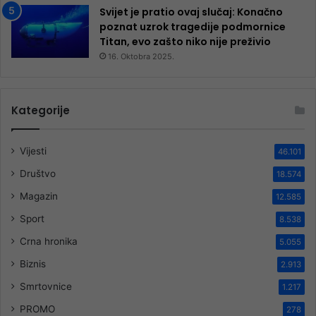
Svijet je pratio ovaj slučaj: Konačno
poznat uzrok tragedije podmornice
Titan, evo zašto niko nije preživio
16. Oktobra 2025.
Kategorije
Vijesti
46.101
Društvo
18.574
Magazin
12.585
Sport
8.538
Crna hronika
5.055
Biznis
2.913
Smrtovnice
1.217
PROMO
278