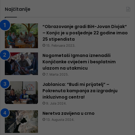
Najčitanije
“Obrazovanje gradi BiH-Jovan Divjak“
– Konjic je u posljednje 22 godine imao
25 ​​stipendista
15. Februara 2023.
Nogometaši Igmana iznenadili
Konjičanke cvijećem i besplatnim
ulazom na utakmicu
7. Marta 2025.
Jablanica: “Budi mi prijatelj” –
Pokrenuta kampanja za izgradnju
inkluzivnog centra!
9. Jula 2024.
Neretva zavijena u crno
13. Augusta 2024.