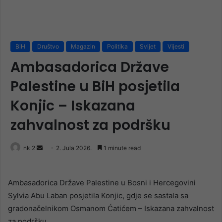
BiH
Društvo
Magazin
Politika
Svijet
Vijesti
Ambasadorica Države
Palestine u BiH posjetila
Konjic – Iskazana
zahvalnost za podršku
Send
nk 2
2. Jula 2026.
1 minute read
an
email
Ambasadorica Države Palestine u Bosni i Hercegovini
Sylvia Abu Laban posjetila Konjic, gdje se sastala sa
gradonačelnikom Osmanom Ćatićem – Iskazana zahvalnost
za podršku