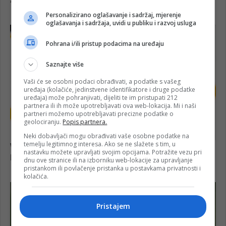
Personalizirano oglašavanje i sadržaj, mjerenje
oglašavanja i sadržaja, uvidi u publiku i razvoj usluga
Pohrana i/ili pristup podacima na uređaju
Saznajte više
Vaši će se osobni podaci obrađivati, a podatke s vašeg
uređaja (kolačiće, jedinstvene identifikatore i druge podatke
uređaja) može pohranjivati, dijeliti te im pristupati 212
partnera ili ih može upotrebljavati ova web-lokacija. Mi i naši
partneri možemo upotrebljavati precizne podatke o
geolociranju.
Popis partnera.
Neki dobavljači mogu obrađivati vaše osobne podatke na
temelju legitimnog interesa. Ako se ne slažete s tim, u
nastavku možete upravljati svojim opcijama. Potražite vezu pri
dnu ove stranice ili na izborniku web-lokacije za upravljanje
pristankom ili povlačenje pristanka u postavkama privatnosti i
kolačića.
Pristajem