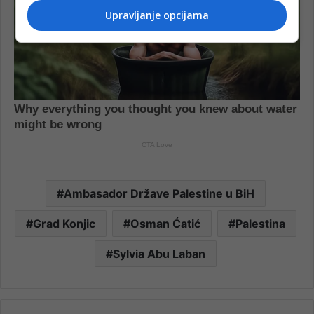
Upravljanje opcijama
Ambasador Države Palestine u BiH
Grad Konjic
Osman Ćatić
Palestina
Sylvia Abu Laban