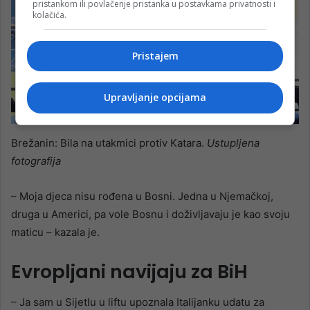
pristankom ili povlačenje pristanka u postavkama privatnosti i
kolačića.
Pristajem
Upravljanje opcijama
Brežanin: Bila na utakmici protiv Katara.
Ustupljena
fotografija
– Moja djeca nisu rođena u Bosni. Jedna u Njemačkoj,
druga u Americi, pa vole Bosnu i doživljavaju je kao svoju
maticu – kazala je.
Evropljani navijaju za BiH
– Ja sam u Sijetlu u liftu upoznala Italijanku udatu za