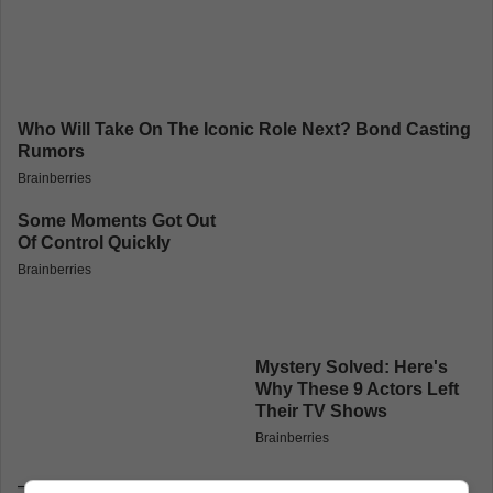
– Svi smo uz Bosnu i Hercegovinu – istakao je.