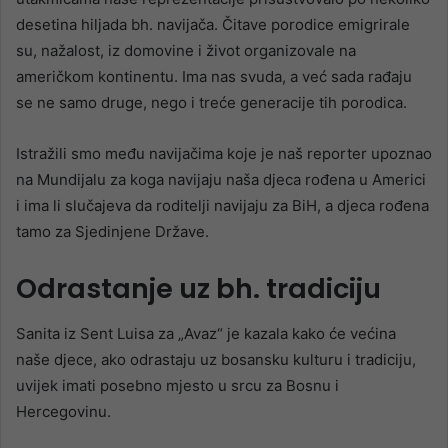
desetina hiljada bh. navijača. Čitave porodice emigrirale
su, nažalost, iz domovine i život organizovale na
američkom kontinentu. Ima nas svuda, a već sada rađaju
se ne samo druge, nego i treće generacije tih porodica.
Istražili smo među navijačima koje je naš reporter upoznao
na Mundijalu za koga navijaju naša djeca rođena u Americi
i ima li slučajeva da roditelji navijaju za BiH, a djeca rođena
tamo za Sjedinjene Države.
Odrastanje uz bh. tradiciju
Sanita iz Sent Luisa za „Avaz“ je kazala kako će većina
naše djece, ako odrastaju uz bosansku kulturu i tradiciju,
uvijek imati posebno mjesto u srcu za Bosnu i
Hercegovinu.