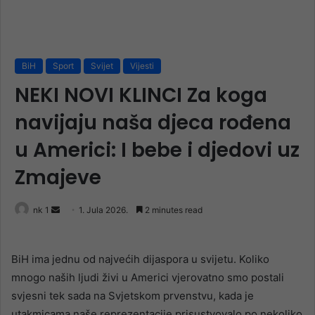
BiH
Sport
Svijet
Vijesti
NEKI NOVI KLINCI Za koga
navijaju naša djeca rođena
u Americi: I bebe i djedovi uz
Zmajeve
Send
nk 1
1. Jula 2026.
2 minutes read
an
email
BiH ima jednu od najvećih dijaspora u svijetu. Koliko
mnogo naših ljudi živi u Americi vjerovatno smo postali
svjesni tek sada na Svjetskom prvenstvu, kada je
utakmicama naše reprezentacije prisustvovalo po nekoliko