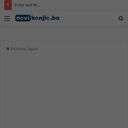
Požar kod Konjica lokaliziran, vatrogasci i dalje na terenu
Meni
Pr
Početna
/
Sport