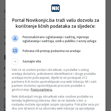
Irfan, koji živi na Floridi u Džeksonvilu, kazao je da su svi
„potpuno za naše“, ali da ima i izuzetaka.
Portal Novikonjic.ba traži vašu dozvolu za
korištenje ličnih podataka za sljedeće:
– Ima možda onih koji su oženjeni Amerikankama ili
Amerikancima i navijaju za Ameriku, ali ipak u duši navijaju
Personalizirano oglašavanje i sadržaj, mjerenje
oglašavanja i sadržaja, uvidi u publiku i razvoj usluga
za našu reprezentaciju – kazao je kroz smijeh.
Pohrana i/ili pristup podacima na uređaju
Rijetko ko za SAD
Saznajte više
Rahima Brežanin, koja je s kćerkom Melisom bila na
Vaši će se osobni podaci obrađivati, a podatke s vašeg
uređaja (kolačiće, jedinstvene identifikatore i druge podatke
utakmici BiH protiv Katara, za „Avaz“ je kazala kako se od
uređaja) može pohranjivati, dijeliti te im pristupati 212
malih beba, pa do starih deda navija za Bosnu i
partnera ili ih može upotrebljavati ova web-lokacija. Mi i naši
partneri možemo upotrebljavati precizne podatke o
Hercegovinu.
geolociranju.
Popis partnera.
Neki dobavljači mogu obrađivati vaše osobne podatke na
temelju legitimnog interesa. Ako se ne slažete s tim, u
nastavku možete upravljati svojim opcijama. Potražite vezu pri
dnu ove stranice ili na izborniku web-lokacije za upravljanje