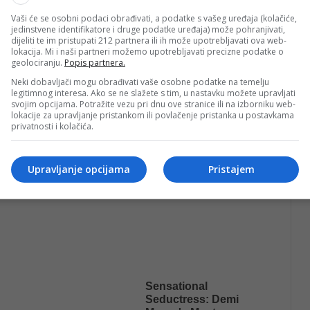
ulturne baštine”, kazala je Ajanić.
Vaši će se osobni podaci obrađivati, a podatke s vašeg uređaja (kolačiće,
jedinstvene identifikatore i druge podatke uređaja) može pohranjivati,
dijeliti te im pristupati 212 partnera ili ih može upotrebljavati ova web-
lokacija. Mi i naši partneri možemo upotrebljavati precizne podatke o
geolociranju.
Popis partnera.
Neki dobavljači mogu obrađivati vaše osobne podatke na temelju
legitimnog interesa. Ako se ne slažete s tim, u nastavku možete upravljati
svojim opcijama. Potražite vezu pri dnu ove stranice ili na izborniku web-
lokacije za upravljanje pristankom ili povlačenje pristanka u postavkama
privatnosti i kolačića.
Upravljanje opcijama
Pristajem