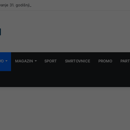
vanje 31. godišnjice pogibije pet “Zlatnih ljiljana” u Mostaru
VO
MAGAZIN
SPORT
SMRTOVNICE
PROMO
PART