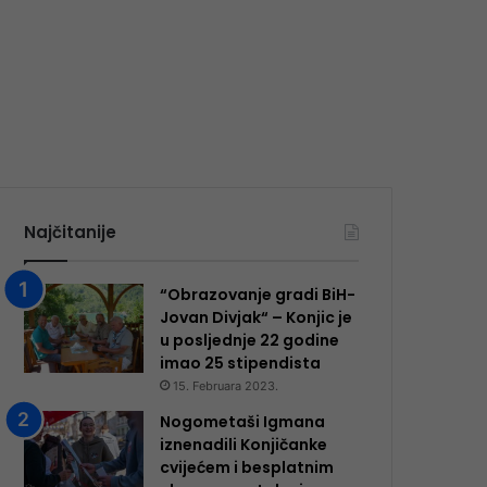
Najčitanije
“Obrazovanje gradi BiH-
Jovan Divjak“ – Konjic je
u posljednje 22 godine
imao 25 ​​stipendista
15. Februara 2023.
Nogometaši Igmana
iznenadili Konjičanke
cvijećem i besplatnim