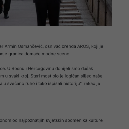
jner Armin Osmančević, osnivač brenda AROS, koji je
eranje granica domaće modne scene.
ice. U Bosnu i Hercegovinu donijeli smo dašak
 u svaki kroj. Stari most bio je logičan slijed naše
u svečano ruho i tako ispisali historiju”, rekao je
jednom od najpoznatijih svjetskih spomenika kulture