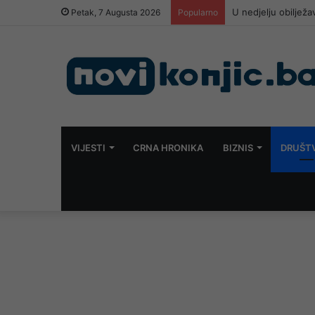
U nedjelju obilježa
Petak, 7 Augusta 2026
Popularno
VIJESTI
CRNA HRONIKA
BIZNIS
DRUŠT