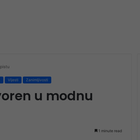
pistu
n
Vijesti
Zanimljivosti
tvoren u modnu
1 minute read