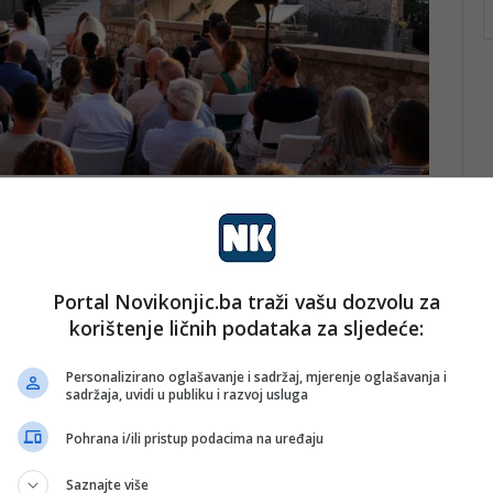
pirisane Hercegovinom i Jadranom. Kolekcija “Le Hot
re, odnosno svaki komad odjeće prilagođava se željama
Portal Novikonjic.ba traži vašu dozvolu za
onudila modele spremne za prodaju (ready to wear).
korištenje ličnih podataka za sljedeće:
istakla je da revija nije bila samo modni događaj, već
Personalizirano oglašavanje i sadržaj, mjerenje oglašavanja i
sadržaja, uvidi u publiku i razvoj usluga
rcegovine.
Pohrana i/ili pristup podacima na uređaju
cegovina mogu biti domaćini događaja koji spajaju
Saznajte više
u. Revija na Starom mostu nije bila samo modni