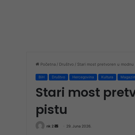
Početna
/
Društvo
/
Stari most pretvoren u modnu 
BiH
Društvo
Hercegovina
Kultura
Magazi
Stari most pre
pistu
Send
nk 2
29. Juna 2026.
an