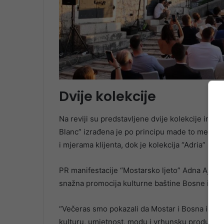
Dvije kolekcije
Na reviji su predstavljene dvije kolekcije ins
Blanc” izrađena je po principu made to measu
i mjerama klijenta, dok je kolekcija “Adria” p
PR manifestacije “Mostarsko ljeto” Adna Ajanić 
snažna promocija kulturne baštine Bosne i He
“Večeras smo pokazali da Mostar i Bosna i Her
kulturu, umjetnost, modu i vrhunsku produkcij