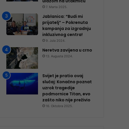
ulazom na utakmicu
7. Marta 2025.
Jablanica: “Budi mi
prijatelj” – Pokrenuta
kampanja za izgradnju
inkluzivnog centra!
9. Jula 2024.
Neretva zavijena u crno
13. Augusta 2024.
Svijet je pratio ovaj
slučaj: Konačno poznat
uzrok tragedije
podmornice Titan, evo
zašto niko nije preživio
16. Oktobra 2025.