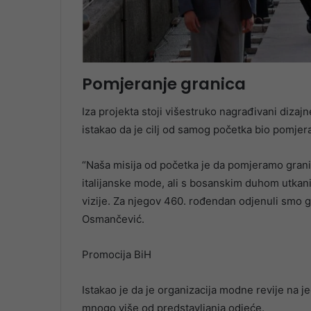
Pomjeranje granica
Iza projekta stoji višestruko nagrađivani diza
istakao da je cilj od samog početka bio pomj
“Naša misija od početka je da pomjeramo gran
italijanske mode, ali s bosanskim duhom utkanim
vizije. Za njegov 460. rođendan odjenuli smo ga 
Osmančević.
Promocija BiH
Istakao je da je organizacija modne revije na 
mnogo više od predstavljanja odjeće.