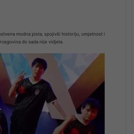
tvena modna pista, spojivši historiju, umjetnost i
cegovina do sada nije vidjela.