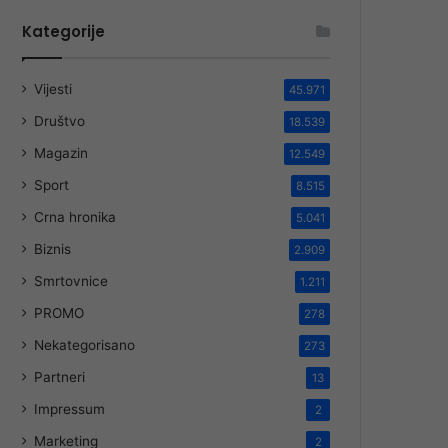
Kategorije
Vijesti
45.971
Društvo
18.539
Magazin
12.549
Sport
8.515
Crna hronika
5.041
Biznis
2.909
Smrtovnice
1.211
PROMO
278
Nekategorisano
273
Partneri
13
Impressum
2
Marketing
2