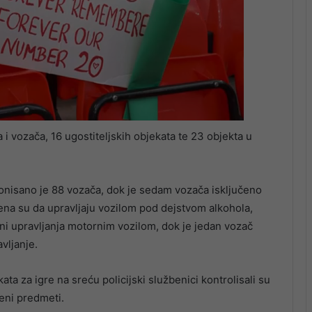
i vozača, 16 ugostiteljskih objekata te 23 objekta u
onisano je 88 vozača, dok je sedam vozača isključeno
čena su da upravljaju vozilom pod dejstvom alkohola,
ani upravljanja motornim vozilom, dok je jedan vozač
vljanje.
ata za igre na sreću policijski službenici kontrolisali su
eni predmeti.