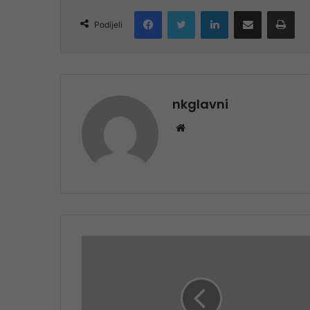
Facebook
Twitter
LinkedIn
Share via Email
Pri
Podijeli
nkglavni
Website