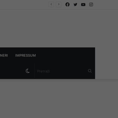
Facebook
Twitter
YouTube
Instagram
NERI
IMPRESSUM
Switch
Pretraži
skin