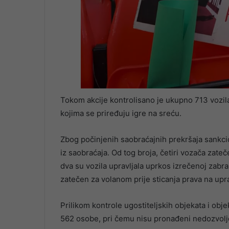
Tokom akcije kontrolisano je ukupno 713 vozila 
kojima se priređuju igre na sreću.
Zbog počinjenih saobraćajnih prekršaja sankci
iz saobraćaja. Od tog broja, četiri vozača zate
dva su vozila upravljala uprkos izrečenoj zabr
zatečen za volanom prije sticanja prava na upra
Prilikom kontrole ugostiteljskih objekata i objek
562 osobe, pri čemu nisu pronađeni nedozvolj