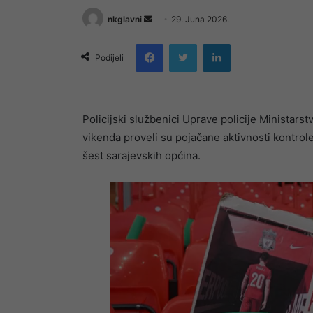
Send
nkglavni
29. Juna 2026.
an
Facebook
Twitter
LinkedIn
email
Podijeli
Policijski službenici Uprave policije Ministar
vikenda proveli su pojačane aktivnosti kontrol
šest sarajevskih općina.