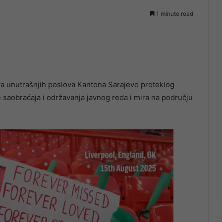
1 minute read
stva unutrašnjih poslova Kantona Sarajevo proteklog
e saobraćaja i održavanja javnog reda i mira na području