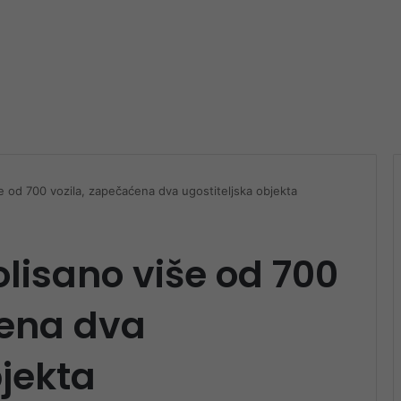
še od 700 vozila, zapečaćena dva ugostiteljska objekta
olisano više od 700
ćena dva
bjekta