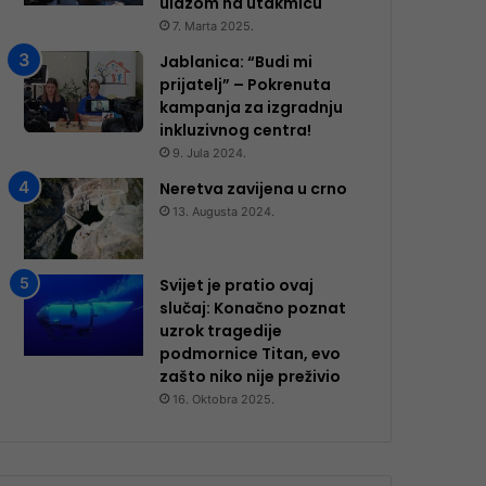
ulazom na utakmicu
7. Marta 2025.
Jablanica: “Budi mi
prijatelj” – Pokrenuta
kampanja za izgradnju
inkluzivnog centra!
9. Jula 2024.
Neretva zavijena u crno
13. Augusta 2024.
Svijet je pratio ovaj
slučaj: Konačno poznat
uzrok tragedije
podmornice Titan, evo
zašto niko nije preživio
16. Oktobra 2025.