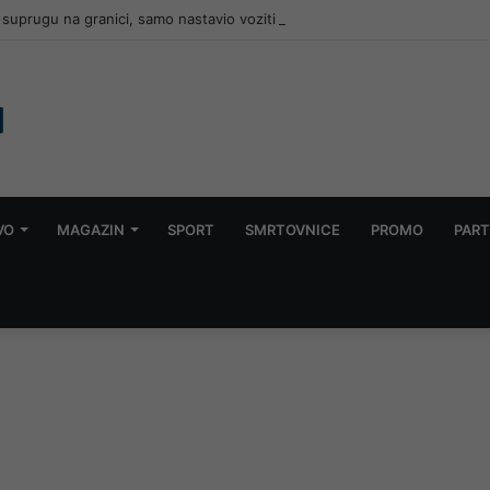
suprugu na granici, samo nastavio voziti za Njemačku bez nje
VO
MAGAZIN
SPORT
SMRTOVNICE
PROMO
PART