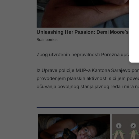
Zbog utvrđenih nepravilnosti Porezna uprava Fe
Iz Uprave policije MUP-a Kantona Sarajevo poru
provođenjem planskih aktivnosti s ciljem poveć
očuvanja povoljnog stanja javnog reda i mira 