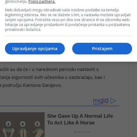
geolociranju.
Popis partnera.
Neki dobavljači mogu obrađivati vaše osobne podatke na temelju
legitimnog interesa. Ako se ne slažete s tim, u nastavku možete upravljati
svojim opcijama. Potražite vezu pri dnu ove stranice ili na izborniku web-
lokacije za upravljanje pristankom ili povlačenje pristanka u postavkama
privatnosti i kolačića.
Upravljanje opcijama
Pristajem
deracije BiH zapečatila je dva ugostiteljska objekta.
čili su da će i u narednom periodu nastaviti s
anja sigurnosti svih učesnika u saobraćaju, kao i
na području Kantona Sarajevo.