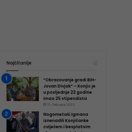
Najčitanije
“Obrazovanje gradi BiH-
Jovan Divjak“ – Konjic je
u posljednje 22 godine
imao 25 ​​stipendista
15. Februara 2023.
Nogometaši Igmana
iznenadili Konjičanke
cvijećem i besplatnim