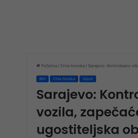
Početna
/
Crna hronika
/
Sarajevo: Kontrolisano vi
BiH
Crna hronika
Vijesti
Sarajevo: Kontr
vozila, zapeča
ugostiteljska o