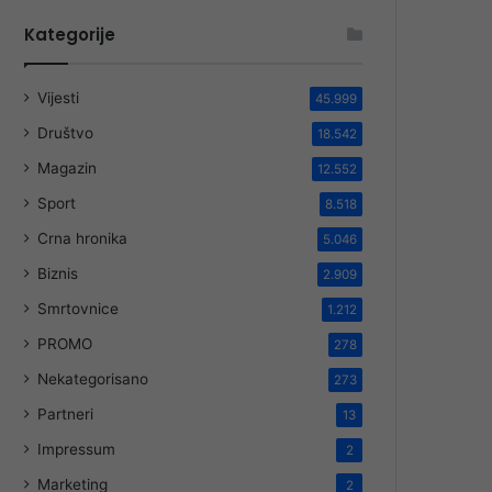
Kategorije
Vijesti
45.999
Društvo
18.542
Magazin
12.552
Sport
8.518
Crna hronika
5.046
Biznis
2.909
Smrtovnice
1.212
PROMO
278
Nekategorisano
273
Partneri
13
Impressum
2
Marketing
2