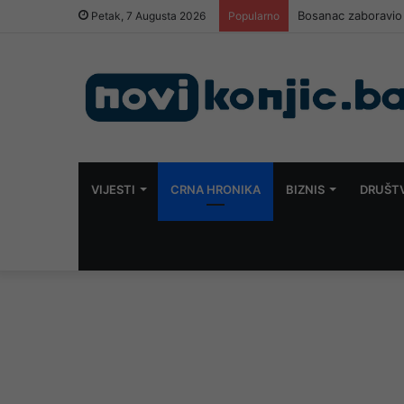
Bosanac zaboravio 
Petak, 7 Augusta 2026
Popularno
VIJESTI
CRNA HRONIKA
BIZNIS
DRUŠT