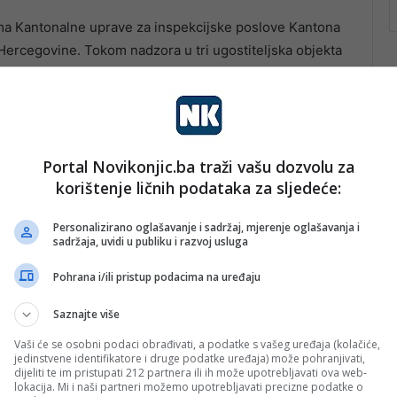
ima Kantonalne uprave za inspekcijske poslove Kantona
Hercegovine. Tokom nadzora u tri ugostiteljska objekta
eevidentiranje prometa, dok su u još dva objekta, osim
ljeni radnici.
Portal Novikonjic.ba traži vašu dozvolu za
korištenje ličnih podataka za sljedeće:
Personalizirano oglašavanje i sadržaj, mjerenje oglašavanja i
sadržaja, uvidi u publiku i razvoj usluga
Pohrana i/ili pristup podacima na uređaju
Saznajte više
Vaši će se osobni podaci obrađivati, a podatke s vašeg uređaja (kolačiće,
jedinstvene identifikatore i druge podatke uređaja) može pohranjivati,
dijeliti te im pristupati 212 partnera ili ih može upotrebljavati ova web-
lokacija. Mi i naši partneri možemo upotrebljavati precizne podatke o