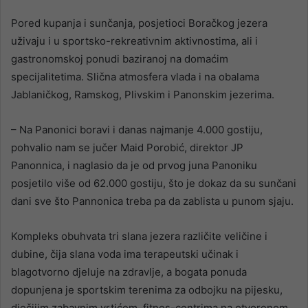
Pored kupanja i sunčanja, posjetioci Boračkog jezera
uživaju i u sportsko-rekreativnim aktivnostima, ali i
gastronomskoj ponudi baziranoj na domaćim
specijalitetima. Slična atmosfera vlada i na obalama
Jablaničkog, Ramskog, Plivskim i Panonskim jezerima.
– Na Panonici boravi i danas najmanje 4.000 gostiju,
pohvalio nam se jučer Maid Porobić, direktor JP
Panonnica, i naglasio da je od prvog juna Panoniku
posjetilo više od 62.000 gostiju, što je dokaz da su sunčani
dani sve što Pannonica treba pa da zablista u punom sjaju.
Kompleks obuhvata tri slana jezera različite veličine i
dubine, čija slana voda ima terapeutski učinak i
blagotvorno djeluje na zdravlje, a bogata ponuda
dopunjena je sportskim terenima za odbojku na pijesku,
dječijim zabavnim vrtićem, fitnes-centrima na otvorenom,