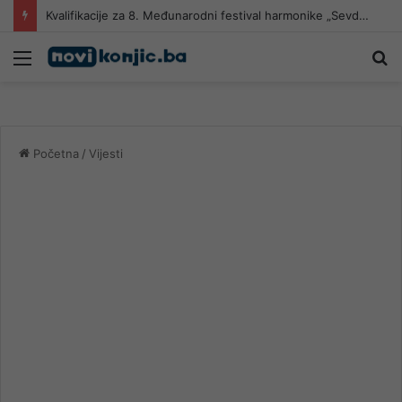
Kvalifikacije za 8. Međunarodni festival harmonike „Sevdalinko harmonikom opjevana“
Meni
Pr
Početna
/
Vijesti