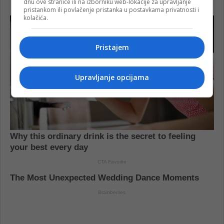
dnu ove stranice ili na izborniku web-lokacije za upravljanje
pristankom ili povlačenje pristanka u postavkama privatnosti i
kolačića.
Pristajem
Upravljanje opcijama