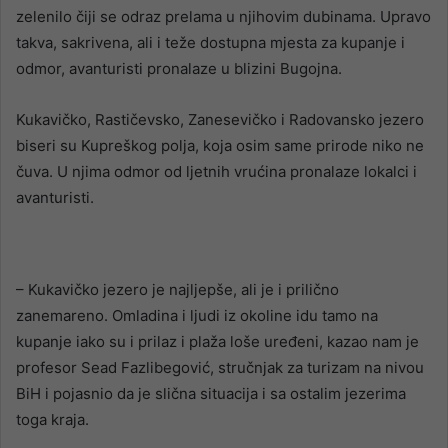
zelenilo čiji se odraz prelama u njihovim dubinama. Upravo
takva, sakrivena, ali i teže dostupna mjesta za kupanje i
odmor, avanturisti pronalaze u blizini Bugojna.
Kukavičko, Rastičevsko, Zanesevičko i Radovansko jezero
biseri su Kupreškog polja, koja osim same prirode niko ne
čuva. U njima odmor od ljetnih vrućina pronalaze lokalci i
avanturisti.
– Kukavičko jezero je najljepše, ali je i prilično
zanemareno. Omladina i ljudi iz okoline idu tamo na
kupanje iako su i prilaz i plaža loše uređeni, kazao nam je
profesor Sead Fazlibegović, stručnjak za turizam na nivou
BiH i pojasnio da je slična situacija i sa ostalim jezerima
toga kraja.