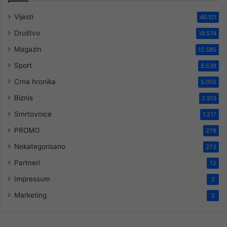
Vijesti
46.101
Društvo
18.574
Magazin
12.585
Sport
8.538
Crna hronika
5.055
Biznis
2.913
Smrtovnice
1.217
PROMO
278
Nekategorisano
273
Partneri
13
Impressum
2
Marketing
2