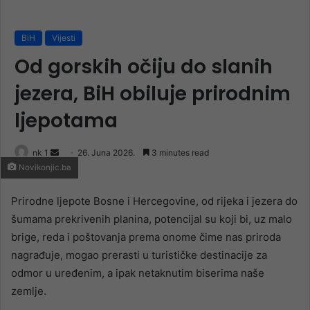
BiH
Vijesti
Od gorskih očiju do slanih
jezera, BiH obiluje prirodnim
ljepotama
Send
nk 1
26. Juna 2026.
3 minutes read
Novikonjic.ba
an
email
Prirodne ljepote Bosne i Hercegovine, od rijeka i jezera do
šumama prekrivenih planina, potencijal su koji bi, uz malo
brige, reda i poštovanja prema onome čime nas priroda
nagrađuje, mogao prerasti u turističke destinacije za
odmor u uređenim, a ipak netaknutim biserima naše
zemlje.