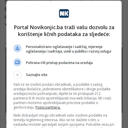
Sva ova mjesta svjedoče o neprocjenjivom bogatstvu koje
Bosnu i Hercegovinu krasi, pružajući svakom posjetiocu
priliku da pronađe odmor kakav mu treba, ali i da upozna
vrijednosti i ljepote tradicije koju naša zemlja njeguje.
Portal Novikonjic.ba traži vašu dozvolu za
korištenje ličnih podataka za sljedeće:
Personalizirano oglašavanje i sadržaj, mjerenje
oglašavanja i sadržaja, uvidi u publiku i razvoj usluga
Pohrana i/ili pristup podacima na uređaju
Saznajte više
Vaši će se osobni podaci obrađivati, a podatke s vašeg
uređaja (kolačiće, jedinstvene identifikatore i druge podatke
uređaja) može pohranjivati, dijeliti te im pristupati 212
partnera ili ih može upotrebljavati ova web-lokacija. Mi i naši
partneri možemo upotrebljavati precizne podatke o
geolociranju.
Popis partnera.
Neki dobavljači mogu obrađivati vaše osobne podatke na
temelju legitimnog interesa. Ako se ne slažete s tim, u
nastavku možete upravljati svojim opcijama. Potražite vezu pri