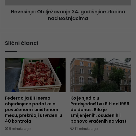
Nevesinje: Obilježavanje 34. godišnjice zločina
nad Bošnjacima
Slični članci
Federacija BiH nema
Ko je sjedio u
objedinjene podatke o
Predsjedništvu BiH od 1996.
povučenom i uništenom
do danas: Bilo je
mesu, prekršaji utvrđeni u
smijenjenih, osuđenih i
40 kontrola
ponovo vraćenih na vlast
6 minuta ago
11 minuta ago