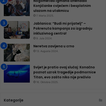
Nogometaši Igmana iznenadili
Konjičanke cvijećem i besplatnim
ulazom na utakmicu
7. Marta 2025.
Jablanica: “Budi mi prijatelj” –
Pokrenuta kampanja za izgradnju
inkluzivnog centra!
9. Jula 2024.
Neretva zavijena u crno
13. Augusta 2024.
Svijet je pratio ovaj slučaj: Konačno
poznat uzrok tragedije podmornice
Titan, evo zašto niko nije preživio
16. Oktobra 2025.
Kategorije