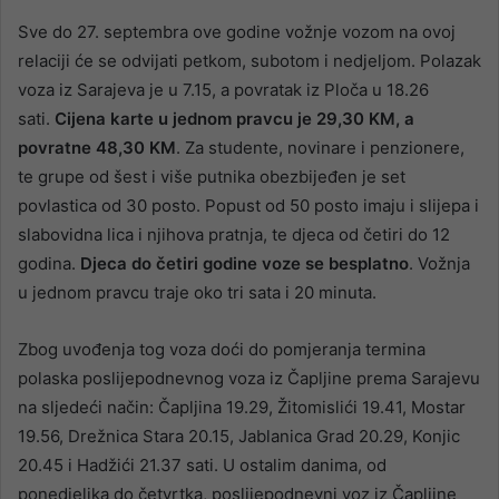
Sve do 27. septembra ove godine vožnje vozom na ovoj
relaciji će se odvijati petkom, subotom i nedjeljom. Polazak
voza iz Sarajeva je u 7.15, a povratak iz Ploča u 18.26
sati.
Cijena karte u jednom pravcu je 29,30 KM, a
povratne 48,30 KM
. Za studente, novinare i penzionere,
te grupe od šest i više putnika obezbijeđen je set
povlastica od 30 posto. Popust od 50 posto imaju i slijepa i
slabovidna lica i njihova pratnja, te djeca od četiri do 12
godina.
Djeca do četiri godine voze se besplatno
. Vožnja
u jednom pravcu traje oko tri sata i 20 minuta.
Zbog uvođenja tog voza doći do pomjeranja termina
polaska poslijepodnevnog voza iz Čapljine prema Sarajevu
na sljedeći način: Čapljina 19.29, Žitomislići 19.41, Mostar
19.56, Drežnica Stara 20.15, Jablanica Grad 20.29, Konjic
20.45 i Hadžići 21.37 sati. U ostalim danima, od
ponedjeljka do četvrtka, poslijepodnevni voz iz Čapljine