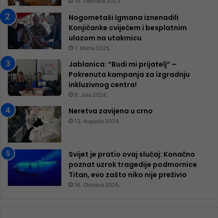
15. Februara 2023.
Nogometaši Igmana iznenadili
Konjičanke cvijećem i besplatnim
ulazom na utakmicu
7. Marta 2025.
Jablanica: “Budi mi prijatelj” –
Pokrenuta kampanja za izgradnju
inkluzivnog centra!
9. Jula 2024.
Neretva zavijena u crno
13. Augusta 2024.
Svijet je pratio ovaj slučaj: Konačno
poznat uzrok tragedije podmornice
Titan, evo zašto niko nije preživio
16. Oktobra 2025.