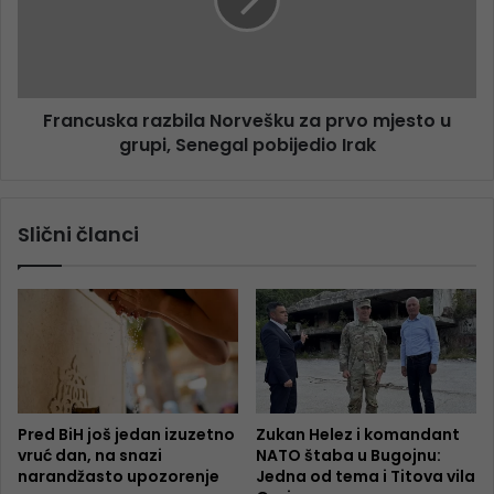
Francuska razbila Norvešku za prvo mjesto u
grupi, Senegal pobijedio Irak
Slični članci
Pred BiH još jedan izuzetno
Zukan Helez i komandant
vruć dan, na snazi
NATO štaba u Bugojnu:
narandžasto upozorenje
Jedna od tema i Titova vila