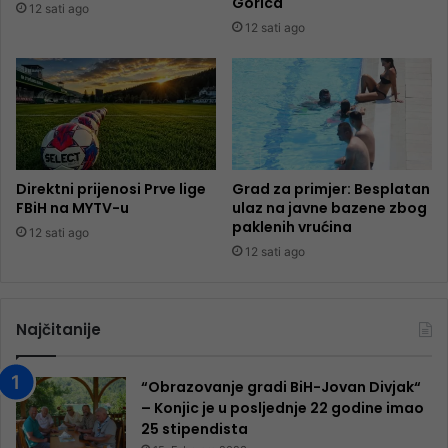
Gorica
12 sati ago
12 sati ago
Direktni prijenosi Prve lige
Grad za primjer: Besplatan
FBiH na MYTV-u
ulaz na javne bazene zbog
paklenih vrućina
12 sati ago
12 sati ago
Najčitanije
“Obrazovanje gradi BiH-Jovan Divjak“
– Konjic je u posljednje 22 godine imao
25 ​​stipendista