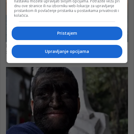
nastavku možete upravljati svojim opcijama. Potražite vezu pri
dnu ove stranice ili na izborniku web-lokacije za upravljanje
pristankom ili povlačenje pristanka u postavkama privatnosti i
kolačića.
Pristajem
Upravljanje opcijama