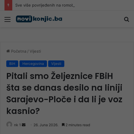
Sve više povrijeđenih na romobilima u HNK: Ljekari upozoravaju da najčešće stradaju djeca
Meni
Pr
Početna
/
Vijesti
BiH
Hercegovina
Vijesti
Pitali smo Željeznice FBiH
šta se danas desilo na liniji
Sarajevo-Ploče i da li je voz
kasnio?
Send
nk 1
26. Juna 2026.
2 minutes read
an