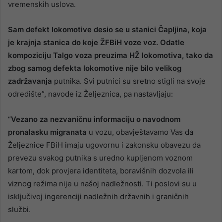
vremenskih uslova.
Sam defekt lokomotive desio se u stanici Čapljina, koja
je krajnja stanica do koje ŽFBiH voze voz. Odatle
kompoziciju Talgo voza preuzima HŽ lokomotiva, tako da
zbog samog defekta lokomotive nije bilo velikog
zadržavanja
putnika. Svi putnici su sretno stigli na svoje
odredište”, navode iz Željeznica, pa nastavljaju:
“
Vezano za nezvaničnu informaciju o navodnom
pronalasku migranata
u vozu, obavještavamo Vas da
Željeznice FBiH imaju ugovornu i zakonsku obavezu da
prevezu svakog putnika s uredno kupljenom voznom
kartom, dok provjera identiteta, boravišnih dozvola ili
viznog režima nije u našoj nadležnosti. Ti poslovi su u
isključivoj ingerenciji nadležnih državnih i graničnih
službi.