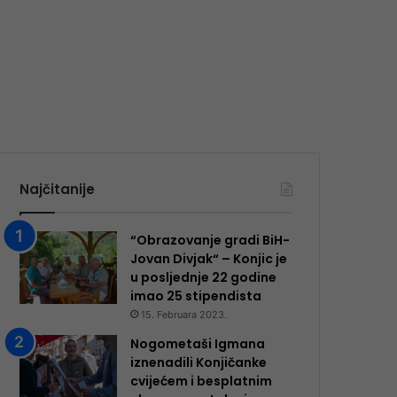
Najčitanije
“Obrazovanje gradi BiH-
Jovan Divjak“ – Konjic je
u posljednje 22 godine
imao 25 ​​stipendista
15. Februara 2023.
Nogometaši Igmana
iznenadili Konjičanke
cvijećem i besplatnim