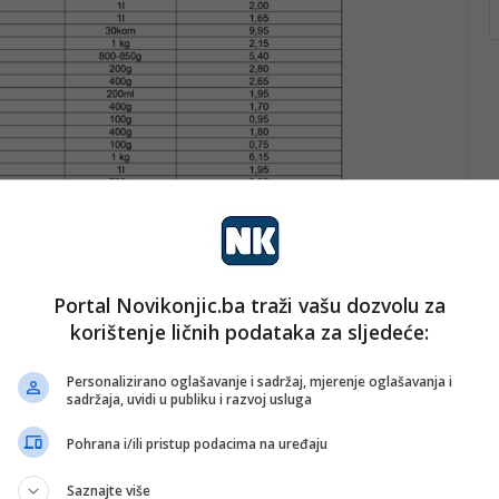
Portal Novikonjic.ba traži vašu dozvolu za
korištenje ličnih podataka za sljedeće:
jviši nivo maloprodajnih cijena, u dvije grupe
Personalizirano oglašavanje i sadržaj, mjerenje oglašavanja i
sadržaja, uvidi u publiku i razvoj usluga
voda nije dostupna u prodaji, trgovci određuju drugi
manu, a koji će biti predmet ograničene cijene.
Pohrana i/ili pristup podacima na uređaju
Saznajte više