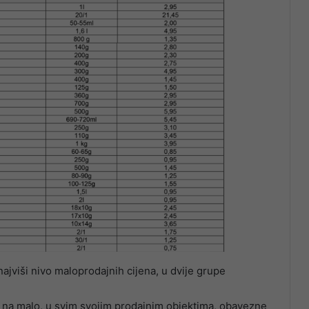
jviši nivo maloprodajnih cijena, u dvije grupe
e na malo, u svim svojim prodajnim objektima, obavezne