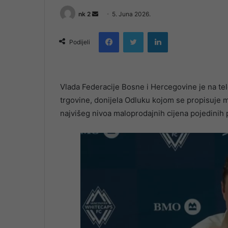
Send
nk 2
5. Juna 2026.
an
Facebook
Twitter
LinkedIn
email
Podijeli
Vlada Federacije Bosne i Hercegovine je na tel
trgovine, donijela Odluku kojom se propisuje
najvišeg nivoa maloprodajnih cijena pojedinih