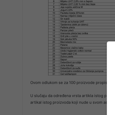
Ovom odlukom se za 100 proizvode propisuje na
U slučaju da određena vrsta artikla istog proiz
artikal istog proizvoda koji nude u svom asorti