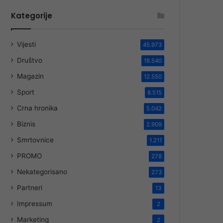
Kategorije
Vijesti
45.973
Društvo
18.540
Magazin
12.550
Sport
8.515
Crna hronika
5.042
Biznis
2.909
Smrtovnice
1.211
PROMO
278
Nekategorisano
273
Partneri
13
Impressum
2
Marketing
2