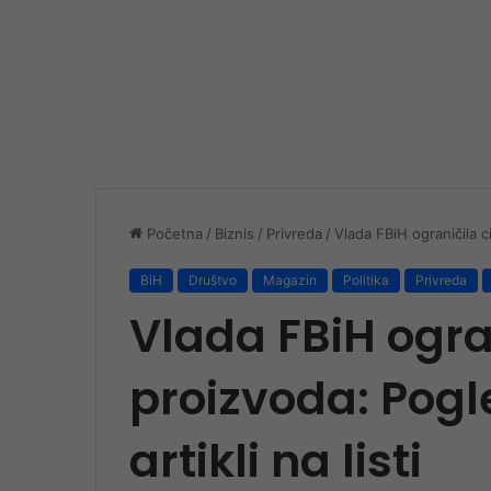
Početna
/
Biznis
/
Privreda
/
Vlada FBiH ograničila ci
BiH
Društvo
Magazin
Politika
Privreda
Vlada FBiH ogran
proizvoda: Pogle
artikli na listi