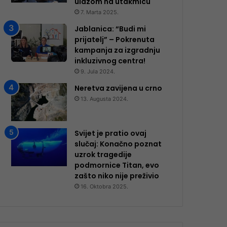
ulazom na utakmicu
7. Marta 2025.
Jablanica: “Budi mi
prijatelj” – Pokrenuta
kampanja za izgradnju
inkluzivnog centra!
9. Jula 2024.
Neretva zavijena u crno
13. Augusta 2024.
Svijet je pratio ovaj
slučaj: Konačno poznat
uzrok tragedije
podmornice Titan, evo
zašto niko nije preživio
16. Oktobra 2025.