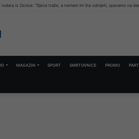
acija “Drežanjsko ljeto”
VO
MAGAZIN
SPORT
SMRTOVNICE
PROMO
PART