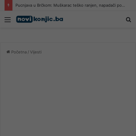
Pucnjava u Brčkom: Muškarac teško ranjen, napadači pobjegli na motociklima
Meni
Pr
Početna
/
Vijesti