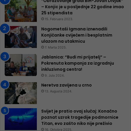
“Obrazovanje gradi BiH-Jovan Divjak“
– Konjic je u posljednje 22 godine imao
25 ​​stipendista
15. Februara 2023.
Nogometaši Igmana iznenadili
Konjičanke cvijećem i besplatnim
ulazom na utakmicu
7. Marta 2025.
Jablanica: “Budi mi prijatelj” –
Pokrenuta kampanja za izgradnju
inkluzivnog centra!
9. Jula 2024.
Neretva zavijena u crno
13. Augusta 2024.
Svijet je pratio ovaj slučaj: Konačno
poznat uzrok tragedije podmornice
Titan, evo zašto niko nije preživio
16. Oktobra 2025.