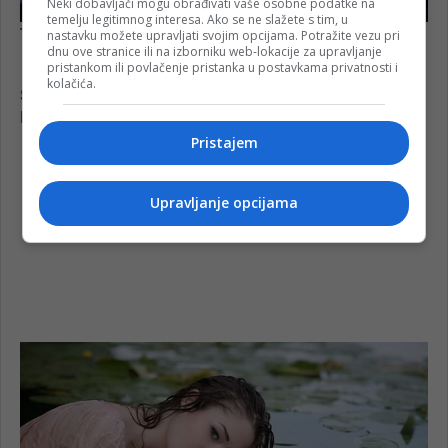
Neki dobavljači mogu obrađivati vaše osobne podatke na
temelju legitimnog interesa. Ako se ne slažete s tim, u
nastavku možete upravljati svojim opcijama. Potražite vezu pri
dnu ove stranice ili na izborniku web-lokacije za upravljanje
pristankom ili povlačenje pristanka u postavkama privatnosti i
kolačića.
Pristajem
Upravljanje opcijama