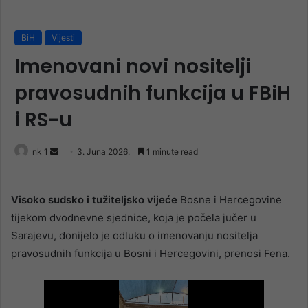
BiH
Vijesti
Imenovani novi nositelji
pravosudnih funkcija u FBiH
i RS-u
Send
nk 1
3. Juna 2026.
1 minute read
an
email
Visoko sudsko i tužiteljsko vijeće
Bosne i Hercegovine
tijekom dvodnevne sjednice, koja je počela jučer u
Sarajevu, donijelo je odluku o imenovanju nositelja
pravosudnih funkcija u Bosni i Hercegovini, prenosi Fena.