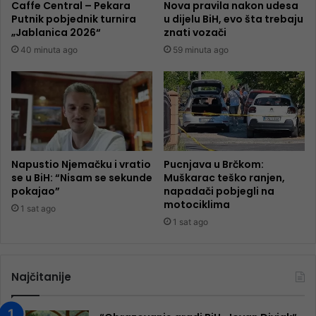
Caffe Central – Pekara
Nova pravila nakon udesa
Putnik pobjednik turnira
u dijelu BiH, evo šta trebaju
„Jablanica 2026“
znati vozači
40 minuta ago
59 minuta ago
Napustio Njemačku i vratio
Pucnjava u Brčkom:
se u BiH: “Nisam se sekunde
Muškarac teško ranjen,
pokajao”
napadači pobjegli na
motociklima
1 sat ago
1 sat ago
Najčitanije