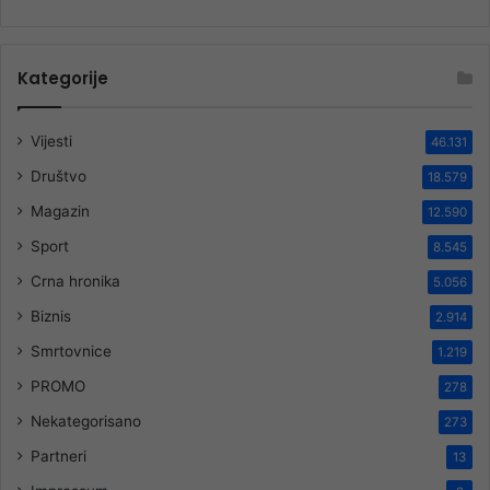
Kategorije
Vijesti
46.131
Društvo
18.579
Magazin
12.590
Sport
8.545
Crna hronika
5.056
Biznis
2.914
Smrtovnice
1.219
PROMO
278
Nekategorisano
273
Partneri
13