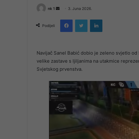
Send
nk 1
3. Juna 2026.
an
Facebook
Twitter
LinkedIn
email
Podijeli
Navijač Sanel Babić dobio je zeleno svjetlo od
velike zastave s ljiljanima na utakmice repre
Svjetskog prvenstva.