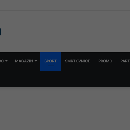
suše: Zabranjeno zalijevanje bašti
VO
MAGAZIN
SPORT
SMRTOVNICE
PROMO
PART