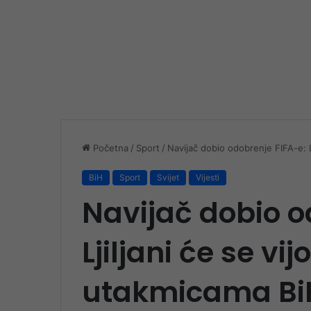
Početna
/
Sport
/
Navijač dobio odobrenje FIFA-e: Lj
BiH
Sport
Svijet
Vijesti
Navijač dobio o
Ljiljani će se vijo
utakmicama Bi