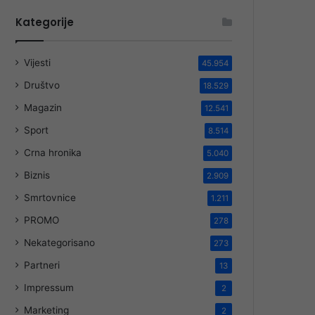
Kategorije
Vijesti
45.954
Društvo
18.529
Magazin
12.541
Sport
8.514
Crna hronika
5.040
Biznis
2.909
Smrtovnice
1.211
PROMO
278
Nekategorisano
273
Partneri
13
Impressum
2
Marketing
2