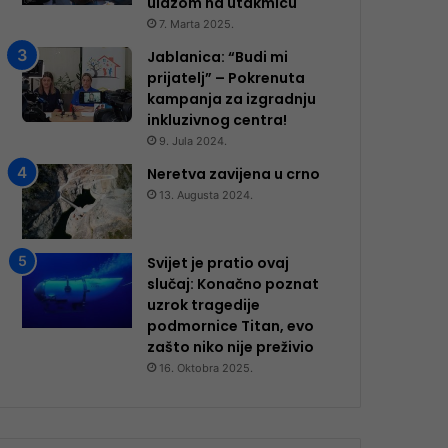
ulazom na utakmicu
7. Marta 2025.
Jablanica: “Budi mi
prijatelj” – Pokrenuta
kampanja za izgradnju
inkluzivnog centra!
9. Jula 2024.
Neretva zavijena u crno
13. Augusta 2024.
Svijet je pratio ovaj
slučaj: Konačno poznat
uzrok tragedije
podmornice Titan, evo
zašto niko nije preživio
16. Oktobra 2025.