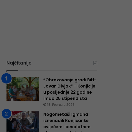
Najčitanije
“Obrazovanje gradi BiH-
Jovan Divjak“ – Konjic je
u posljednje 22 godine
imao 25 ​​stipendista
15. Februara 2023.
Nogometaši Igmana
iznenadili Konjičanke
cvijećem i besplatnim