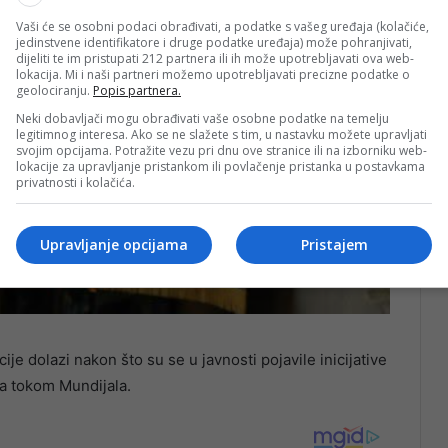
Vaši će se osobni podaci obrađivati, a podatke s vašeg uređaja (kolačiće,
jedinstvene identifikatore i druge podatke uređaja) može pohranjivati,
dijeliti te im pristupati 212 partnera ili ih može upotrebljavati ova web-
lokacija. Mi i naši partneri možemo upotrebljavati precizne podatke o
geolociranju.
Popis partnera.
Neki dobavljači mogu obrađivati vaše osobne podatke na temelju
legitimnog interesa. Ako se ne slažete s tim, u nastavku možete upravljati
svojim opcijama. Potražite vezu pri dnu ove stranice ili na izborniku web-
lokacije za upravljanje pristankom ili povlačenje pristanka u postavkama
privatnosti i kolačića.
Upravljanje opcijama
Pristajem
e dolazi nakon što su se u javnosti pojavile inicijative
ma tokom Mundijala.