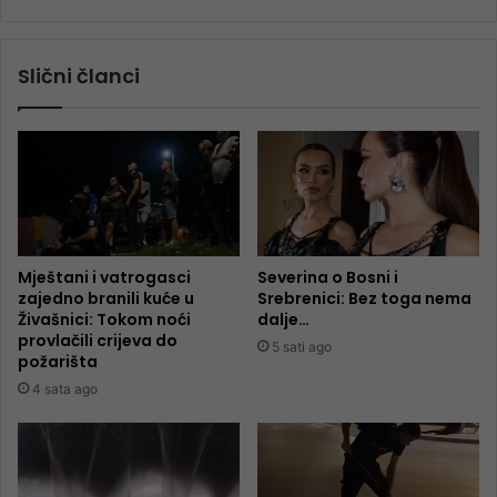
Slični članci
Mještani i vatrogasci
Severina o Bosni i
zajedno branili kuće u
Srebrenici: Bez toga nema
Živašnici: Tokom noći
dalje…
provlačili crijeva do
5 sati ago
požarišta
4 sata ago