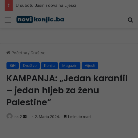
U subotu Jasin i dova na Lijesci
Meni
Pr
Početna
/
Društvo
BiH
Društvo
Konjic
Magazin
Vijesti
KAMPANJA: „Jedan karanfil
– jedan hljeb za ženu
Palestine”
Send
nk 2
2. Marta 2024.
1 minute read
an
email