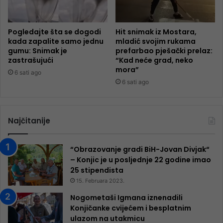
Pogledajte šta se dogodi
Hit snimak iz Mostara,
kada zapalite samo jednu
mladić svojim rukama
gumu: Snimak je
prefarbao pješački prelaz:
zastrašujući
“Kad neće grad, neko
mora”
6 sati ago
6 sati ago
Najčitanije
“Obrazovanje gradi BiH-Jovan Divjak“
– Konjic je u posljednje 22 godine imao
25 ​​stipendista
15. Februara 2023.
Nogometaši Igmana iznenadili
Konjičanke cvijećem i besplatnim
ulazom na utakmicu