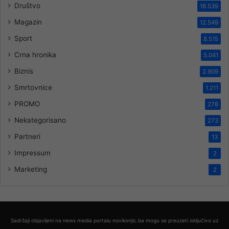
Društvo
18.539
Magazin
12.549
Sport
8.515
Crna hronika
5.041
Biznis
2.909
Smrtovnice
1.211
PROMO
278
Nekategorisano
273
Partneri
13
Impressum
2
Marketing
2
Sadržaji objavljeni na news media portalu novikonjic.ba mogu se preuzeti isključivo uz