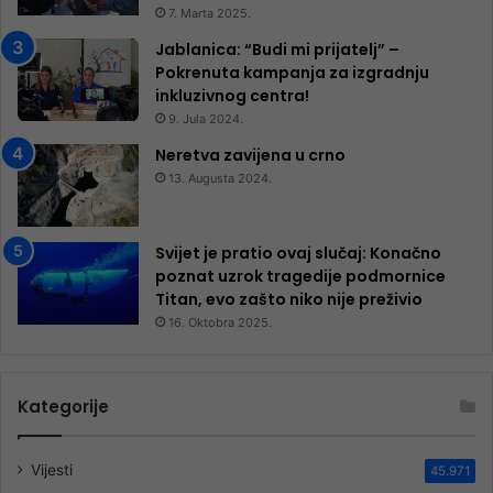
7. Marta 2025.
Jablanica: “Budi mi prijatelj” –
Pokrenuta kampanja za izgradnju
inkluzivnog centra!
9. Jula 2024.
Neretva zavijena u crno
13. Augusta 2024.
Svijet je pratio ovaj slučaj: Konačno
poznat uzrok tragedije podmornice
Titan, evo zašto niko nije preživio
16. Oktobra 2025.
Kategorije
Vijesti
45.971