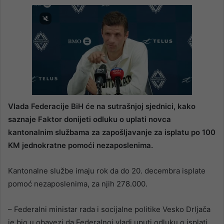
Vlada Federacije BiH će na sutrašnjoj sjednici, kako
saznaje Faktor donijeti odluku o uplati novca
kantonalnim službama za zapošljavanje za isplatu po 100
KM jednokratne pomoći nezaposlenima.
Kantonalne službe imaju rok da do 20. decembra isplate
pomoć nezaposlenima, za njih 278.000.
– Federalni ministar rada i socijalne politike Vesko Drljača
je bio u obavezi da Federalnoj vladi uputi odluku o isplati