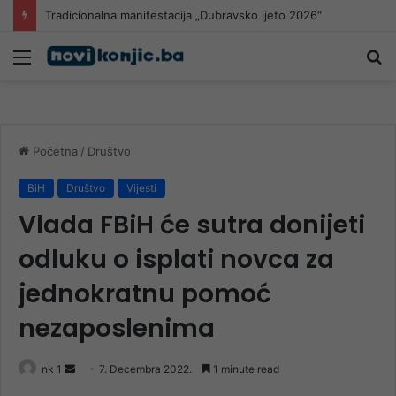
Tradicionalna manifestacija „Dubravsko ljeto 2026“
Meni
Pr
Početna
/
Društvo
BiH
Društvo
Vijesti
Vlada FBiH će sutra donijeti
odluku o isplati novca za
jednokratnu pomoć
nezaposlenima
Send
nk 1
7. Decembra 2022.
1 minute read
an