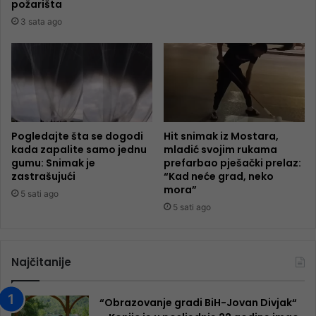
požarišta
3 sata ago
Pogledajte šta se dogodi
Hit snimak iz Mostara,
kada zapalite samo jednu
mladić svojim rukama
gumu: Snimak je
prefarbao pješački prelaz:
zastrašujući
“Kad neće grad, neko
mora”
5 sati ago
5 sati ago
Najčitanije
“Obrazovanje gradi BiH-Jovan Divjak“