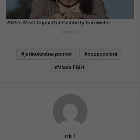
jednokratna pomoć
nezaposleni
Vlada FBiH
nk 1