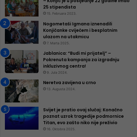
– Konjic je u posljednje 22 godine imao
25 ​​stipendista
15. Februara 2023.
Nogometaši Igmana iznenadili
Konjičanke cvijećem i besplatnim
ulazom na utakmicu
7. Marta 2025.
Jablanica: “Budi mi prijatelj” –
Pokrenuta kampanja za izgradnju
inkluzivnog centra!
9. Jula 2024.
Neretva zavijena u crno
13. Augusta 2024.
Svijet je pratio ovaj slučaj: Konačno
poznat uzrok tragedije podmornice
Titan, evo zašto niko nije preživio
16. Oktobra 2025.