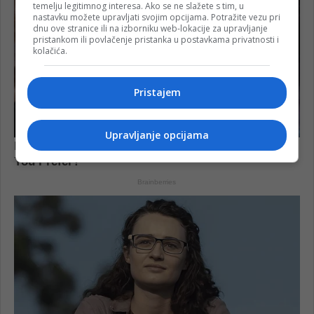
temelju legitimnog interesa. Ako se ne slažete s tim, u
nastavku možete upravljati svojim opcijama. Potražite vezu pri
dnu ove stranice ili na izborniku web-lokacije za upravljanje
pristankom ili povlačenje pristanka u postavkama privatnosti i
kolačića.
Pristajem
Upravljanje opcijama