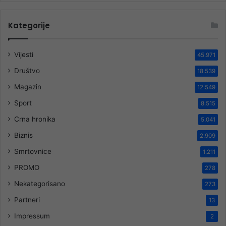
Kategorije
Vijesti
45.971
Društvo
18.539
Magazin
12.549
Sport
8.515
Crna hronika
5.041
Biznis
2.909
Smrtovnice
1.211
PROMO
278
Nekategorisano
273
Partneri
13
Impressum
2