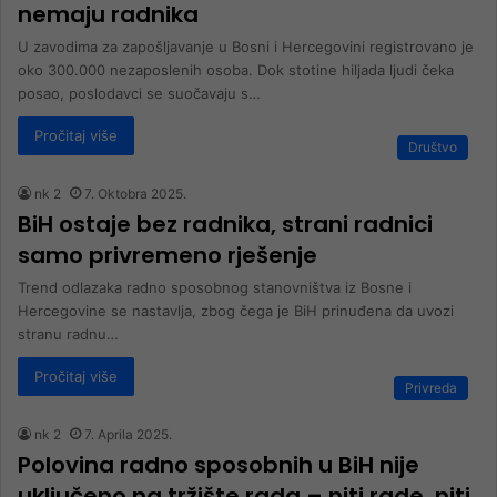
nemaju radnika
U zavodima za zapošljavanje u Bosni i Hercegovini registrovano je
oko 300.000 nezaposlenih osoba. Dok stotine hiljada ljudi čeka
posao, poslodavci se suočavaju s…
Pročitaj više
Društvo
nk 2
7. Oktobra 2025.
BiH ostaje bez radnika, strani radnici
samo privremeno rješenje
Trend odlazaka radno sposobnog stanovništva iz Bosne i
Hercegovine se nastavlja, zbog čega je BiH prinuđena da uvozi
stranu radnu…
Pročitaj više
Privreda
nk 2
7. Aprila 2025.
Polovina radno sposobnih u BiH nije
uključeno na tržište rada – niti rade, niti