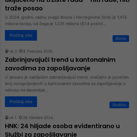
traže posao
U 2024. godini, radnu snagu Bosne i Hercegovine činilo je 1,413
miliona osoba, od čega je 1,235 miliona (87,4 posto)…
Pročitaj više
Biznis
nk 2
8. Februara 2025.
Zabrinjavajući trend u kantonalnim
zavodima za zapošljavanje
U januaru je zabilježen zabranjavajući trend, značajno je povećan
broj novoprijavljenih u kantonalnim zavodima za zapošljavanje u
odnosu na decembar…
Pročitaj više
Društvo
nk 1
28. Oktobra 2024.
HNK: 24 hiljade osoba evidentirano u
Službi za zapošljavanje