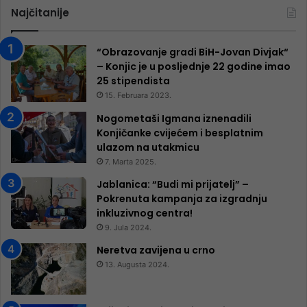
Najčitanije
“Obrazovanje gradi BiH-Jovan Divjak“
– Konjic je u posljednje 22 godine imao
25 ​​stipendista
15. Februara 2023.
Nogometaši Igmana iznenadili
Konjičanke cvijećem i besplatnim
ulazom na utakmicu
7. Marta 2025.
Jablanica: “Budi mi prijatelj” –
Pokrenuta kampanja za izgradnju
inkluzivnog centra!
9. Jula 2024.
Neretva zavijena u crno
13. Augusta 2024.