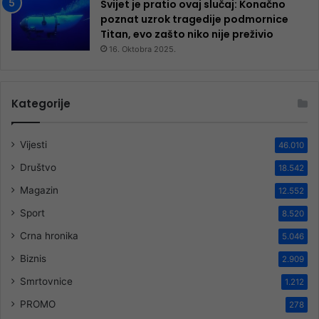
Svijet je pratio ovaj slučaj: Konačno
poznat uzrok tragedije podmornice
Titan, evo zašto niko nije preživio
16. Oktobra 2025.
Kategorije
Vijesti
46.010
Društvo
18.542
Magazin
12.552
Sport
8.520
Crna hronika
5.046
Biznis
2.909
Smrtovnice
1.212
PROMO
278