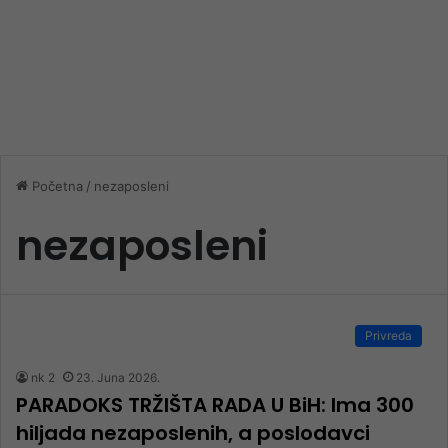
Početna
/
nezaposleni
nezaposleni
Privreda
nk 2
23. Juna 2026.
PARADOKS TRŽIŠTA RADA U BiH: Ima 300
hiljada nezaposlenih, a poslodavci