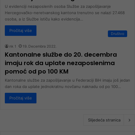
U evidenciji nezaposlenih osoba Službe za zapošljavanje
Hercegovačko-neretvanskog kantona trenutno se nalazi 27.468
osoba, a iz Službe ističu kako evidencija…
Pročitaj više
Društvo
nk 1
19. Decembra 2022.
Kantonalne službe do 20. decembra
imaju rok da uplate nezaposlenima
pomoć od po 100 KM
Kantonalne službe za zapošljavanje u Federaciji BiH imaju još jedan
dan roka da uplate jednokratnu novčanu naknadu od po 100…
Pročitaj više
Slijedeća stranica