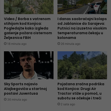
Video / Borba s vatrenom
I danas saobraćajni kolaps
stihijom kod Konjica:
od Jablanice do Sarajeva:
Pogledajte kako izgleda
Putnici na izuzetno visokim
gašenje požara cisternom
temperaturama čekaju u
Željeznica FBiH
kolonama
18 minuta ago
26 minuta ago
Sky Sports najavio
Pojačana zračna podrška
Alajbegovića u startnoj
kod Konjica: Drugi Air
postavi Juventusa
Tractor stiže u pomoć, u
subotu se očekuje i treći
36 minuta ago
2 sata ago