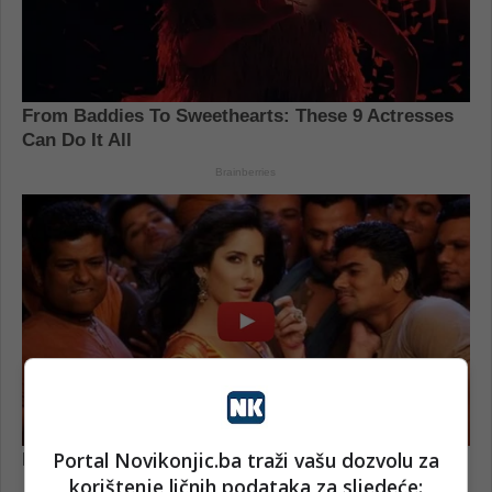
Portal Novikonjic.ba traži vašu dozvolu za
korištenje ličnih podataka za sljedeće: