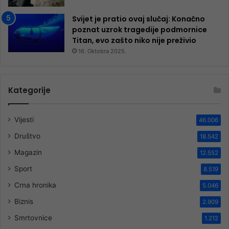
Svijet je pratio ovaj slučaj: Konačno
poznat uzrok tragedije podmornice
Titan, evo zašto niko nije preživio
16. Oktobra 2025.
Kategorije
Vijesti
46.006
Društvo
18.542
Magazin
12.552
Sport
8.519
Crna hronika
5.046
Biznis
2.909
Smrtovnice
1.212