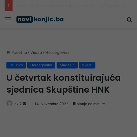
I danas saobraćajni kolaps od Jablanice do Sarajeva: Putnici na izuzetno visokim temperaturama čekaju u kolonama
Meni
Pr
Početna
/
Vijesti
/
Hercegovina
Društvo
Hercegovina
Magazin
Vijesti
U četvrtak konstituirajuća
sjednica Skupštine HNK
Send
nk 2
14. Novembra 2022.
Manje od minute
an
email