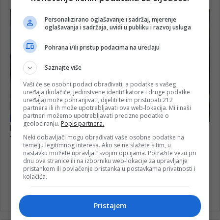
Personalizirano oglašavanje i sadržaj, mjerenje
oglašavanja i sadržaja, uvidi u publiku i razvoj usluga
Pohrana i/ili pristup podacima na uređaju
Saznajte više
Vaši će se osobni podaci obrađivati, a podatke s vašeg
uređaja (kolačiće, jedinstvene identifikatore i druge podatke
uređaja) može pohranjivati, dijeliti te im pristupati 212
partnera ili ih može upotrebljavati ova web-lokacija. Mi i naši
partneri možemo upotrebljavati precizne podatke o
geolociranju.
Popis partnera.
Neki dobavljači mogu obrađivati vaše osobne podatke na
temelju legitimnog interesa. Ako se ne slažete s tim, u
nastavku možete upravljati svojim opcijama. Potražite vezu pri
dnu ove stranice ili na izborniku web-lokacije za upravljanje
pristankom ili povlačenje pristanka u postavkama privatnosti i
kolačića.
Skupština HNK
Pristajem