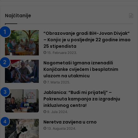
Najčitanije
“Obrazovanje gradi BiH-Jovan Divjak“
– Konjic je u posljednje 22 godine imao
25 ​​stipendista
15. Februara 2023.
Nogometaši Igmana iznenadili
Konjičanke cvijećem i besplatnim
ulazom na utakmicu
7. Marta 2025.
Jablanica: “Budi mi prijatelj” –
Pokrenuta kampanja za izgradnju
inkluzivnog centra!
9. Jula 2024.
Neretva zavijena u crno
13. Augusta 2024.