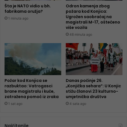
Šta je NATO vidio u bh.
Odron kamenja zbog
fabrikama oružja?
požara kod Konjica:
Ugrožen saobraćaj na
1 minuta ago
magistrali M-17, oštećeno
više vozila
48 minuta ago
Požar kod Konjica se
Danas počinje 26.
razbuktao: Vatrogasci
„Konjička sehara”: U Konjic
brane magistralu i kuće,
stižu članovi 23 kulturno-
zatražena pomoć iz zraka
umjetnička društva
1 sat ago
4 sata ago
Najčitanije