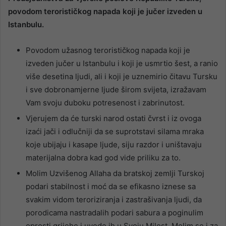
povodom terorističkog napada koji je jučer izveden u
Istanbulu.
Povodom užasnog terorističkog napada koji je
izveden jučer u Istanbulu i koji je usmrtio šest, a ranio
više desetina ljudi, ali i koji je uznemirio čitavu Tursku
i sve dobronamjerne ljude širom svijeta, izražavam
Vam svoju duboku potresenost i zabrinutost.
Vjerujem da će turski narod ostati čvrst i iz ovoga
izaći jači i odlučniji da se suprotstavi silama mraka
koje ubijaju i kasape ljude, siju razdor i uništavaju
materijalna dobra kad god vide priliku za to.
Molim Uzvišenog Allaha da bratskoj zemlji Turskoj
podari stabilnost i moć da se efikasno iznese sa
svakim vidom teroriziranja i zastrašivanja ljudi, da
porodicama nastradalih podari sabura a poginulim
oprosti grijehe i uvede ih u Svoju Milost. Molim se i za