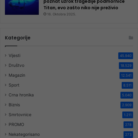
poznat uzrok tragedije podmornice
Titan, evo zašto niko nije preživio
16. Oktobra 2025.
Kategorije
Vijesti
45.940
Društvo
18.529
Magazin
12.541
Sport
8.511
Crna hronika
5.040
Biznis
2.909
Smrtovnice
1.211
PROMO
278
Nekategorisano
273