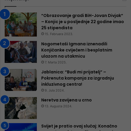
“Obrazovanje gradi BiH-Jovan Divjak“
– Konjic je u posljednje 22 godine imao
25 ​​stipendista
15. Februara 2023.
Nogometaši Igmana iznenadili
Konjičanke cvijećem i besplatnim
ulazom na utakmicu
7. Marta 2025.
Jablanica: “Budi mi prijatelj” –
Pokrenuta kampanja za izgradnju
inkluzivnog centra!
9. Jula 2024.
Neretva zavijena u crno
13. Augusta 2024.
Svijet je pratio ovaj slučaj: Konačno