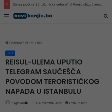
Teška saobraćajna nesreća kod Čitluka
Meni
Pr
Početna
/
Vijesti
/
BiH
BiH
REISUL-ULEMA UPUTIO
TELEGRAM SAUČEŠĆA
POVODOM TERORISTIČKOG
NAPADA U ISTANBULU
Send
nkglavni
14. Novembra 2022.
1 minute read
an