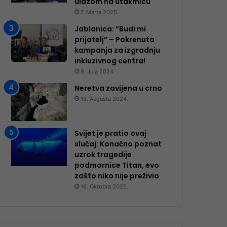
ulazom na utakmicu
7. Marta 2025.
Jablanica: “Budi mi
prijatelj” – Pokrenuta
kampanja za izgradnju
inkluzivnog centra!
9. Jula 2024.
Neretva zavijena u crno
13. Augusta 2024.
Svijet je pratio ovaj
slučaj: Konačno poznat
uzrok tragedije
podmornice Titan, evo
zašto niko nije preživio
16. Oktobra 2025.