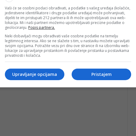
Vaši će se osobni podaci obrađivati, a podatke s vašeg uređaja (kolačiće,
jedinstvene identifikatore i druge podatke uređaja) može pohranjivati,
dijeliti te im pristupati 212 partnera ili ih može upotrebljavati ova web-
lokacija. Mi i naši partneri možemo upotrebljavati precizne podatke o
geolociranju.
Popis partnera.
Neki dobavljači mogu obrađivati vaše osobne podatke na temelju
legitimnog interesa. Ako se ne slažete s tim, u nastavku možete upravljati
svojim opcijama. Potražite vezu pri dnu ove stranice ili na izborniku web-
lokacije za upravljanje pristankom ili povlačenje pristanka u postavkama
privatnosti i kolačića.
Upravljanje opcijama
Pristajem