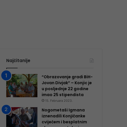
Najčitanije
“Obrazovanje gradi BiH-
Jovan Divjak“ – Konjic je
u posljednje 22 godine
imao 25 ​​stipendista
15. Februara 2023.
Nogometaši Igmana
iznenadili Konjičanke
cvijećem i besplatnim