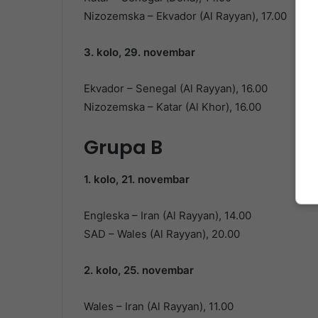
Nizozemska – Ekvador (Al Rayyan), 17.00
3. kolo, 29. novembar
Ekvador – Senegal (Al Rayyan), 16.00
Nizozemska – Katar (Al Khor), 16.00
Grupa B
1. kolo, 21. novembar
Engleska – Iran (Al Rayyan), 14.00
SAD – Wales (Al Rayyan), 20.00
2. kolo, 25. novembar
Wales – Iran (Al Rayyan), 11.00