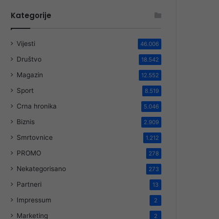
Kategorije
Vijesti
46.006
Društvo
18.542
Magazin
12.552
Sport
8.519
Crna hronika
5.046
Biznis
2.909
Smrtovnice
1.212
PROMO
278
Nekategorisano
273
Partneri
13
Impressum
2
Marketing
2