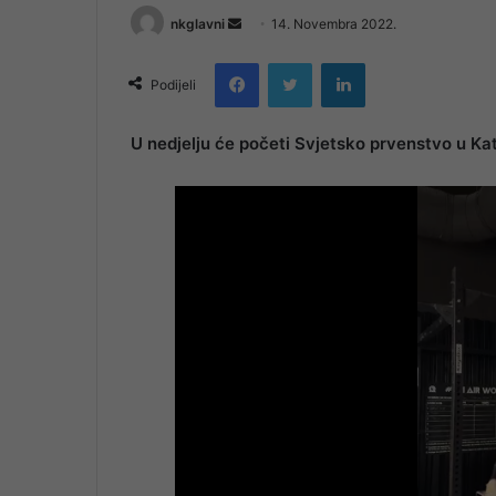
Send
nkglavni
14. Novembra 2022.
an
Facebook
Twitter
LinkedIn
email
Podijeli
U nedjelju će početi Svjetsko prvenstvo u Kat