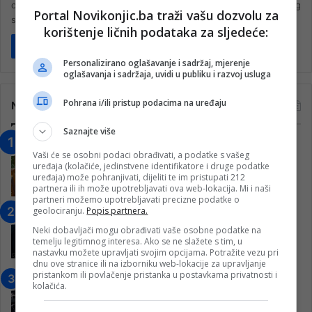
ciljeve koji će omogućiti mladima programe za poboljšanje njihovog
Portal Novikonjic.ba traži vašu dozvolu za
statusa u…
korištenje ličnih podataka za sljedeće:
Pročitaj više
Personalizirano oglašavanje i sadržaj, mjerenje
oglašavanja i sadržaja, uvidi u publiku i razvoj usluga
Pohrana i/ili pristup podacima na uređaju
Najčitanije
Saznajte više
“Obrazovanje gradi BiH-Jovan Divjak“
Vaši će se osobni podaci obrađivati, a podatke s vašeg
– Konjic je u posljednje 22 godine imao
uređaja (kolačiće, jedinstvene identifikatore i druge podatke
25 ​​stipendista
uređaja) može pohranjivati, dijeliti te im pristupati 212
partnera ili ih može upotrebljavati ova web-lokacija. Mi i naši
15. Februara 2023.
partneri možemo upotrebljavati precizne podatke o
geolociranju.
Popis partnera.
Nogometaši Igmana iznenadili
Konjičanke cvijećem i besplatnim
Neki dobavljači mogu obrađivati vaše osobne podatke na
ulazom na utakmicu
temelju legitimnog interesa. Ako se ne slažete s tim, u
nastavku možete upravljati svojim opcijama. Potražite vezu pri
7. Marta 2025.
dnu ove stranice ili na izborniku web-lokacije za upravljanje
pristankom ili povlačenje pristanka u postavkama privatnosti i
Jablanica: “Budi mi prijatelj” –
kolačića.
Pokrenuta kampanja za izgradnju
inkluzivnog centra!