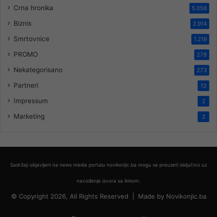
Crna hronika
5.056
Biznis
2.914
Smrtovnice
1.219
PROMO
278
Nekategorisano
273
Partneri
13
Impressum
2
Marketing
2
Sadržaji objavljeni na news media portalu novikonjic.ba mogu se preuzeti isključivo uz
navođenje izvora sa linkom.
© Copyright 2026, All Rights Reserved |
Made by
Novikonjic.ba