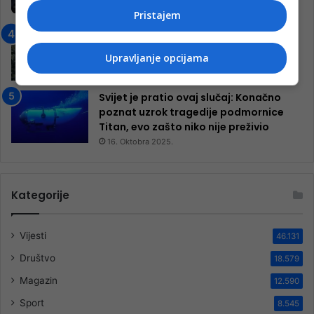
9. Jula 2024.
Pristajem
Neretva zavijena u crno
13. Augusta 2024.
Upravljanje opcijama
Svijet je pratio ovaj slučaj: Konačno
poznat uzrok tragedije podmornice
Titan, evo zašto niko nije preživio
16. Oktobra 2025.
Kategorije
Vijesti
46.131
Društvo
18.579
Magazin
12.590
Sport
8.545