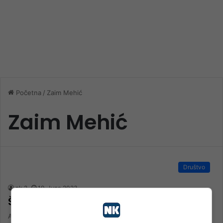
Početna
/
Zaim Mehić
Zaim Mehić
Društvo
nk 2
19. Juna 2023.
Šta sadrži Strategija mladih HNK-a?
Analizirati probleme i potrebe mladih te utvrditi realne strateške