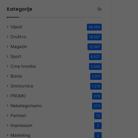
Kategorije
Vijesti
46.055
Društvo
18.557
Magazin
12.567
Sport
8.527
Crna hronika
5.049
Biznis
2.911
Smrtovnice
1.215
PROMO
278
Nekategorisano
273
Partneri
13
Impressum
2
Marketing
2