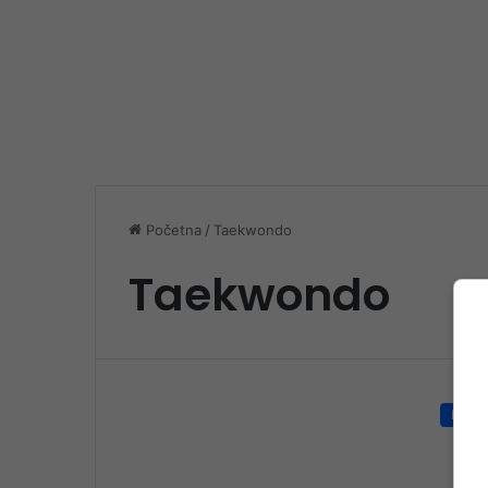
Početna
/
Taekwondo
Taekwondo
Društ