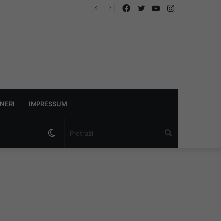
Facebook
Twitter
YouTube
Instagram
e se napadom na sve tri
NERI
IMPRESSUM
Switch
Pretraži
skin