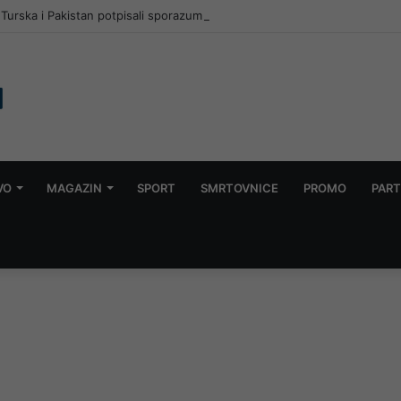
, Turska i Pakistan potpisali sporazum: Napad na jednu zemlju smatrat ć
VO
MAGAZIN
SPORT
SMRTOVNICE
PROMO
PART