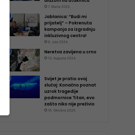
ulazom na utakmicu
7. Marta 2025.
Jablanica: “Budi mi
prijatelj” – Pokrenuta
kampanja za izgradnju
inkluzivnog centra!
9. Jula 2024.
Neretva zavijena u crno
13. Augusta 2024.
Svijet je pratio ovaj
slučaj: Konačno poznat
uzrok tragedije
podmornice Titan, evo
zašto niko nije preživio
16. Oktobra 2025.