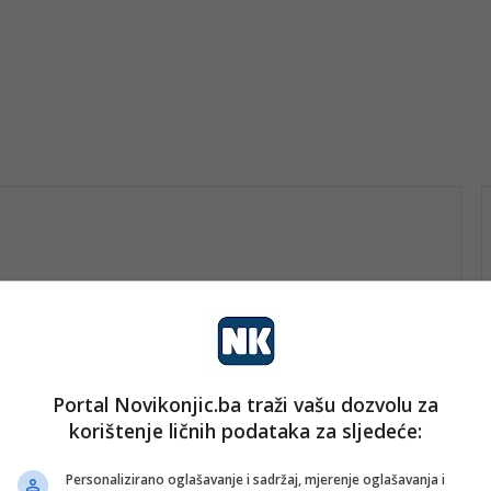
Portal Novikonjic.ba traži vašu dozvolu za
vo
korištenje ličnih podataka za sljedeće:
nk 2
18. Aprila 2026.
BiH briljirala u Mariboru:
Personalizirano oglašavanje i sadržaj, mjerenje oglašavanja i