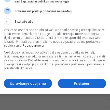
sadržaja, uvidi u publiku i razvoj usluga
Osvojeno 10 medalja na EP-u
Pohrana i/ili pristup podacima na uređaju
Reprezentacija Bosne i Hercegovine ostvarila je veliki
uspjeh na završnici Evropskog ITF taekwondo
Saznajte više
prvenstva u Mariboru, osvojivši ukupno deset
medalja…
Vaši će se osobni podaci obrađivati, a podatke s vašeg uređaja (kolačiće,
jedinstvene identifikatore i druge podatke uređaja) može pohranjivati,
Pročitaj više
dijeliti te im pristupati 212 partnera ili ih može upotrebljavati ova web-
lokacija. Mi i naši partneri možemo upotrebljavati precizne podatke o
geolociranju.
Popis partnera.
Neki dobavljači mogu obrađivati vaše osobne podatke na temelju
legitimnog interesa. Ako se ne slažete s tim, u nastavku možete upravljati
svojim opcijama. Potražite vezu pri dnu ove stranice ili na izborniku web-
lokacije za upravljanje pristankom ili povlačenje pristanka u postavkama
privatnosti i kolačića.
Upravljanje opcijama
Pristajem