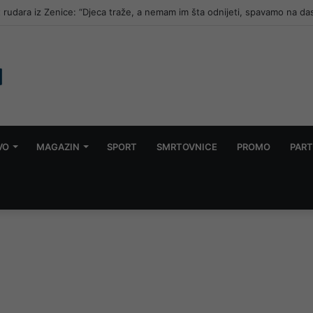
t rudara iz Zenice: “Djeca traže, a nemam im šta odnijeti, spavamo na d
VO
MAGAZIN
SPORT
SMRTOVNICE
PROMO
PART