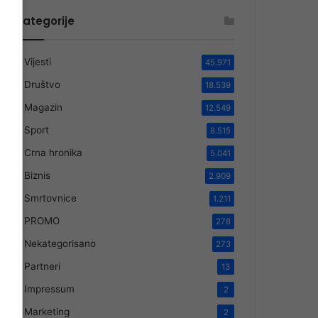
Kategorije
Vijesti
45.971
Društvo
18.539
Magazin
12.549
Sport
8.515
Crna hronika
5.041
Biznis
2.909
Smrtovnice
1.211
PROMO
278
Nekategorisano
273
Partneri
13
Impressum
2
Marketing
2