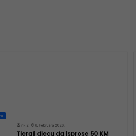
vo
nk 2
6. Februara 2026.
Tjerali djecu da isprose 50 KM