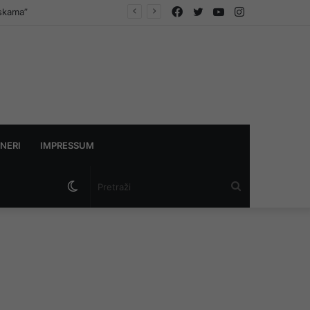
Facebook
Twitter
YouTube
Instagram
askama”
NERI
IMPRESSUM
Switch
Pretraži
skin