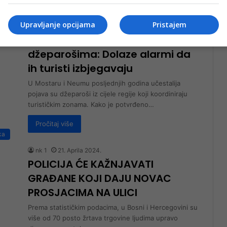
am
Upravljanje opcijama
Pristajem
nk 2
21. Maja 2024.
Mostar i Neum muku muče s
džeparošima: Dolaze alarmi da
ih turisti izbjegavaju
U Mostaru i Neumu posljednjih godina učestalija
pojava su džeparoši iz cijele regije koji koordiniraju
turističkim zonama. Kako je potvrđeno…
Pročitaj više
ka
nk 1
21. Aprila 2024.
POLICIJA ĆE KAŽNJAVATI
GRAĐANE KOJI DAJU NOVAC
PROSJACIMA NA ULICI
Prema statističkim podacima, u Bosni i Hercegovini su
više od 70 posto žrtava trgovine ljudima upravo