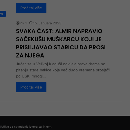
Pročitaj više
vo
nk 1
15. Januara 2023.
SVAKA ČAST: ALMIR NAPRAVIO
SAČEKUŠU MUŠKARCU KOJI JE
PRISILJAVAO STARICU DA PROSI
ZA NJEGA
Jučer se u Velikoj Kladuši odvijala prava drama po
pitanju stare bakice koja već dugo vremena prosjači
po USK, mnogi…
Pročitaj više
ljučivo uz navođenje izvora sa linkom.