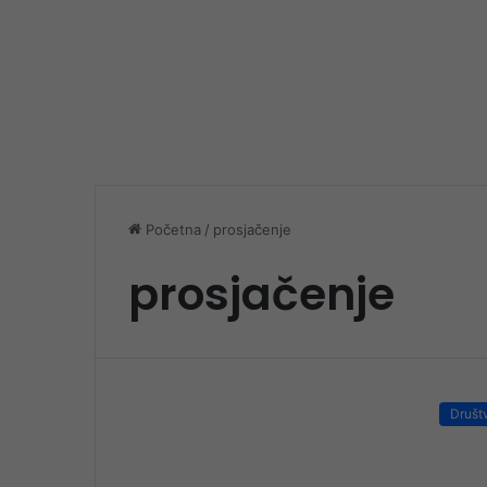
Početna
/
prosjačenje
prosjačenje
Društ