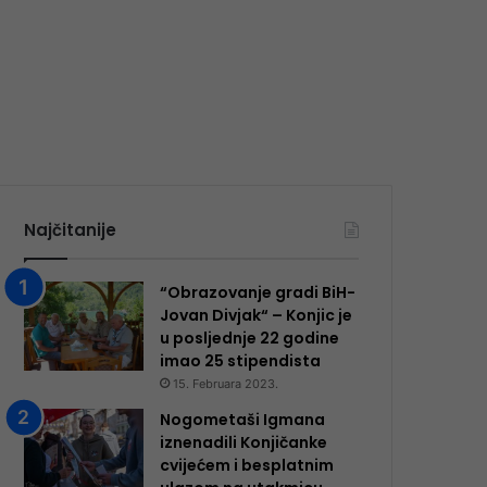
Najčitanije
“Obrazovanje gradi BiH-
Jovan Divjak“ – Konjic je
u posljednje 22 godine
imao 25 ​​stipendista
15. Februara 2023.
Nogometaši Igmana
iznenadili Konjičanke
cvijećem i besplatnim