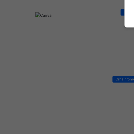
Turiz
Crna hroni