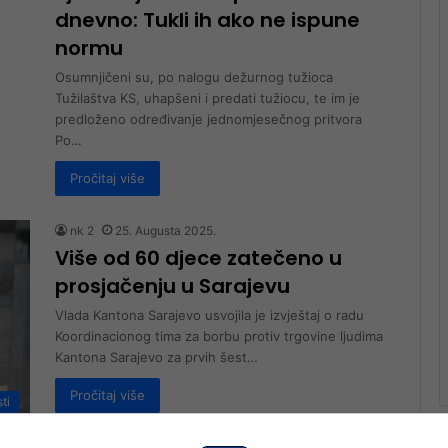
dnevno: Tukli ih ako ne ispune
normu
Osumnjičeni su, po nalogu dežurnog tužioca
Tužilaštva KS, uhapšeni i predati tužiocu, te im je
predloženo određivanje jednomjesečnog pritvora
Po…
Pročitaj više
nk 2
25. Augusta 2025.
Više od 60 djece zatečeno u
prosjačenju u Sarajevu
Vlada Kantona Sarajevo usvojila je izvještaj o radu
Koordinacionog tima za borbu protiv trgovine ljudima
Kantona Sarajevo za prvih šest…
Pročitaj više
sti