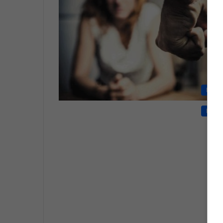
Društ
Društ