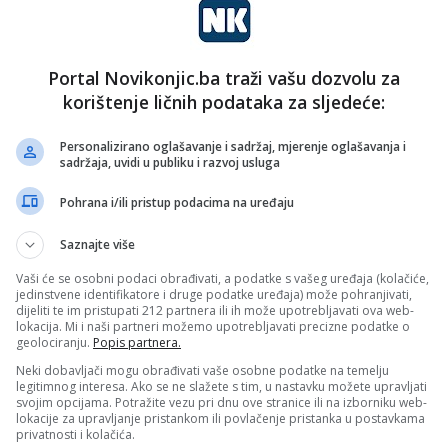
nk 2
31. Jula 2025.
Ministarstvo sigurnosti BiH:
Među 41 žrtvom trgovine
Portal Novikonjic.ba traži vašu dozvolu za
ljudima samo jedna punoljetna
korištenje ličnih podataka za sljedeće:
Da je Bosna i Hercegovina i dalje zemlja porijekla,
tranzita i krajnje destinacije za žrtve trgovine ljudima
Personalizirano oglašavanje i sadržaj, mjerenje oglašavanja i
sadržaja, uvidi u publiku i razvoj usluga
pokazuju posljednji podaci…
vo
Pročitaj više
Pohrana i/ili pristup podacima na uređaju
vo
Saznajte više
nk 2
25. Januara 2025.
Djeca u FBiH ako nisu u sistemu
Vaši će se osobni podaci obrađivati, a podatke s vašeg uređaja (kolačiće,
jedinstvene identifikatore i druge podatke uređaja) može pohranjivati,
školovanja nemaju pravo na
dijeliti te im pristupati 212 partnera ili ih može upotrebljavati ova web-
lokacija. Mi i naši partneri možemo upotrebljavati precizne podatke o
zdravstveno osiguranje
geolociranju.
Popis partnera.
Federalni zastupnik Admir Čavalić uputio je
Neki dobavljači mogu obrađivati vaše osobne podatke na temelju
legitimnog interesa. Ako se ne slažete s tim, u nastavku možete upravljati
zastupničko pitanje kantonima da li sva djeca do 18.
svojim opcijama. Potražite vezu pri dnu ove stranice ili na izborniku web-
godine imaju pravo na zdravstveno…
lokacije za upravljanje pristankom ili povlačenje pristanka u postavkama
privatnosti i kolačića.
Pročitaj više