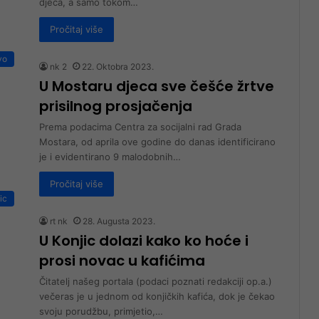
djeca, a samo tokom…
Pročitaj više
vo
nk 2
22. Oktobra 2023.
U Mostaru djeca sve češće žrtve
prisilnog prosjačenja
Prema podacima Centra za socijalni rad Grada
Mostara, od aprila ove godine do danas identificirano
je i evidentirano 9 malodobnih…
Pročitaj više
ic
rt nk
28. Augusta 2023.
U Konjic dolazi kako ko hoće i
prosi novac u kafićima
Čitatelj našeg portala (podaci poznati redakciji op.a.)
večeras je u jednom od konjičkih kafića, dok je čekao
svoju porudžbu, primjetio,…