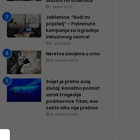
ulazom na utakmicu
7. Marta 2025.
Jablanica: “Budi mi
prijatelj” – Pokrenuta
kampanja za izgradnju
inkluzivnog centra!
9. Jula 2024.
Neretva zavijena u crno
13. Augusta 2024.
Svijet je pratio ovaj
slučaj: Konačno poznat
uzrok tragedije
podmornice Titan, evo
zašto niko nije preživio
16. Oktobra 2025.