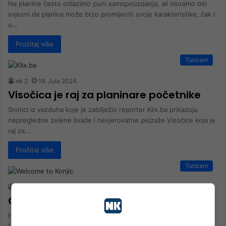
Na planine često odlazimo puni samopouzdanja, ali moramo biti
svjesni da planina može brzo promijeniti svoje karakteristike, čak i
u…
Pročitaj više
Turizam
nk 2
19. Jula 2024.
Visočica je raj za planinare početnike
Snimci iz vazduha koje je zabilježio reporter Klix.ba prikazuju
nepregledne zelene livade i nevjerovatne pejzaže Visočice koja je
raj za…
Pročitaj više
Turizam
nk 2
8. Novembra 2023.
Otkrijte planinu Prenj
Planina Prenj je zapanjujuće lijepa planina koja se nalazi u Bosni i