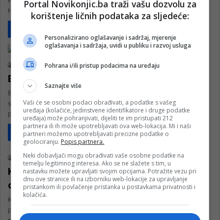
Hercegovini.Stoji na impresivnih 2.000 metara nadmorske visine.
Portal Novikonjic.ba traži vašu dozvolu za
Hercegovački…
korištenje ličnih podataka za sljedeće:
Pročitaj više
Personalizirano oglašavanje i sadržaj, mjerenje
Turizam
oglašavanja i sadržaja, uvidi u publiku i razvoj usluga
Pohrana i/ili pristup podacima na uređaju
nk 2
26. Oktobra 2023.
Bitovinja
Saznajte više
Bitovinja je planina u Bosni i Hercegovini koja se nalazi 10 km
Vaši će se osobni podaci obrađivati, a podatke s vašeg
sjeverno od Konjica. Prema istoku se nastavlja na Ivan-planinu, a
uređaja (kolačiće, jedinstvene identifikatore i druge podatke
prema…
uređaja) može pohranjivati, dijeliti te im pristupati 212
partnera ili ih može upotrebljavati ova web-lokacija. Mi i naši
Pročitaj više
partneri možemo upotrebljavati precizne podatke o
Društvo
geolociranju.
Popis partnera.
Neki dobavljači mogu obrađivati vaše osobne podatke na
rt nk
13. Novembra 2022.
temelju legitimnog interesa. Ako se ne slažete s tim, u
Konjički planinari izvršili pošumljavanje
nastavku možete upravljati svojim opcijama. Potražite vezu pri
dnu ove stranice ili na izborniku web-lokacije za upravljanje
dijela lokaliteta Rapti u podnožju Prenja
pristankom ili povlačenje pristanka u postavkama privatnosti i
kolačića.
Konjički planinari ovog vikenda proveli su akciju pošumljavanja
područja oko planinarskog doma “Senad Muhibić- Dundo”, koji se