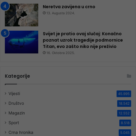
Neretva zavijena u crno
13. Augusta 2024.
Svijet je pratio ovaj slučaj: Konačno
poznat uzrok tragedije podmornice
Titan, evo zašto niko nije preživio
16. Oktobra 2025.
Kategorije
Vijesti
45.995
Društvo
18.542
Magazin
12.552
Sport
8.518
Crna hronika
5.045