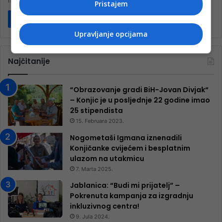
nalazi na lokalitetu…
Pristajem
Pročitaj više
Upravljanje opcijama
Najčitanije
“Obrazovanje gradi BiH-Jovan Divjak“
– Konjic je u posljednje 22 godine imao
25 ​​stipendista
15. Februara 2023.
Nogometaši Igmana iznenadili
Konjičanke cvijećem i besplatnim
ulazom na utakmicu
7. Marta 2025.
Jablanica: “Budi mi prijatelj” –
Pokrenuta kampanja za izgradnju
inkluzivnog centra!
9. Jula 2024.