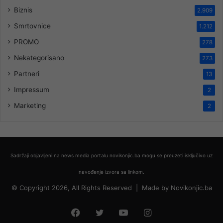
Biznis
2.909
Smrtovnice
1.212
PROMO
278
Nekategorisano
273
Partneri
13
Impressum
2
Marketing
2
Sadržaji objavljeni na news media portalu novikonjic.ba mogu se preuzeti isključivo uz
navođenje izvora sa linkom.
© Copyright 2026, All Rights Reserved |
Made by
Novikonjic.ba
Facebook
Twitter
YouTube
Instagram