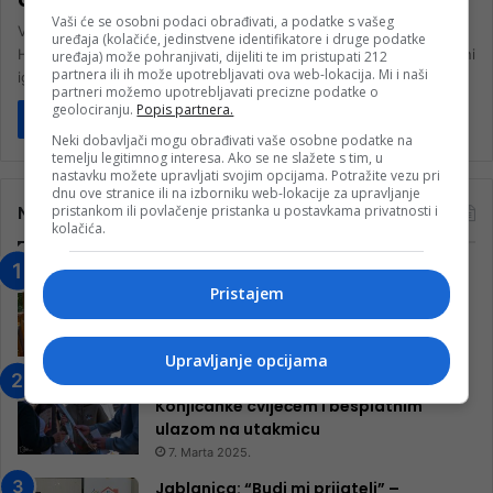
Vaši će se osobni podaci obrađivati, a podatke s vašeg
Već dugo traje borba košarkaške reprezentacije Bosne i
uređaja (kolačiće, jedinstvene identifikatore i druge podatke
Hercegovine, da Luka Garza zaigra kao domaći, a ne naturalizovani
uređaja) može pohranjivati, dijeliti te im pristupati 212
partnera ili ih može upotrebljavati ova web-lokacija. Mi i naši
igrač. Dok…
partneri možemo upotrebljavati precizne podatke o
geolociranju.
Popis partnera.
Pročitaj više
Neki dobavljači mogu obrađivati vaše osobne podatke na
temelju legitimnog interesa. Ako se ne slažete s tim, u
nastavku možete upravljati svojim opcijama. Potražite vezu pri
dnu ove stranice ili na izborniku web-lokacije za upravljanje
pristankom ili povlačenje pristanka u postavkama privatnosti i
Najčitanije
kolačića.
“Obrazovanje gradi BiH-Jovan Divjak“
Pristajem
– Konjic je u posljednje 22 godine imao
25 ​​stipendista
15. Februara 2023.
Upravljanje opcijama
Nogometaši Igmana iznenadili
Konjičanke cvijećem i besplatnim
ulazom na utakmicu
7. Marta 2025.
Jablanica: “Budi mi prijatelj” –