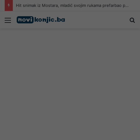
Hit snimak iz Mostara, mladić svojim rukama prefarbao pješački prelaz: “Kad neće grad, neko mora”
Meni
Pr