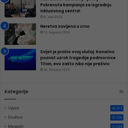
Pokrenuta kampanja za izgradnju
inkluzivnog centra!
9. Jula 2024.
Neretva zavijena u crno
13. Augusta 2024.
Svijet je pratio ovaj slučaj: Konačno
poznat uzrok tragedije podmornice
Titan, evo zašto niko nije preživio
16. Oktobra 2025.
Kategorije
Vijesti
45.971
Društvo
18.539
Magazin
12.549