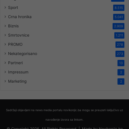
Sport
8.515
Crna hronika
5.041
Biznis
2.909
Smrtovnice
1.211
PROMO
278
Nekategorisano
273
Partneri
13
Impressum
2
Marketing
2
Sadržaji objavljeni na news media portalu novikonjic.ba mogu se preuzeti isključivo uz
navođenje izvora sa linkom.
© Copyright 2026, All Rights Reserved |
Made by
Novikonjic.ba