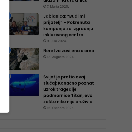
ulazom na utakmicu
7. Marta 2025.
Jablanica: “Budi mi
prijatelj” – Pokrenuta
kampanja za izgradnju
inkluzivnog centra!
9. Jula 2024.
Neretva zavijena u crno
13. Augusta 2024.
Svijet je pratio ovaj
slučaj: Konačno poznat
uzrok tragedije
podmornice Titan, evo
zašto niko nije preživio
16. Oktobra 2025.