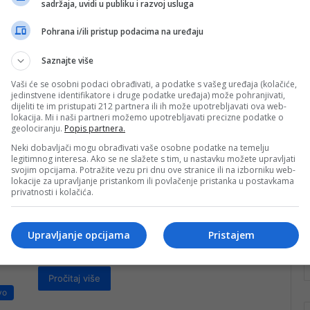
sadržaja, uvidi u publiku i razvoj usluga
otpad Konjicu
Pohrana i/ili pristup podacima na uređaju
Delegacija IOM-a BiH, na čelu sa Michaelom
O'Mahonyjem, zamjenikom šefice misije IOM-a u
Saznajte više
Bosni i Hercegovini, posjetila je Grad Konjic,…
Vaši će se osobni podaci obrađivati, a podatke s vašeg uređaja (kolačiće,
Pročitaj više
jedinstvene identifikatore i druge podatke uređaja) može pohranjivati,
vo
dijeliti te im pristupati 212 partnera ili ih može upotrebljavati ova web-
lokacija. Mi i naši partneri možemo upotrebljavati precizne podatke o
nk 1
22. Oktobra 2024.
geolociranju.
Popis partnera.
Sva pomoć dobrodošla u
Neki dobavljači mogu obrađivati vaše osobne podatke na temelju
legitimnog interesa. Ako se ne slažete s tim, u nastavku možete upravljati
Buturović Polje: Popisuje se
svojim opcijama. Potražite vezu pri dnu ove stranice ili na izborniku web-
šteta, adaptira naselje za 10
lokacije za upravljanje pristankom ili povlačenje pristanka u postavkama
privatnosti i kolačića.
obitelji
”Svaka pomoć je i dalje dobro došla”, govori za
Upravljanje opcijama
Pristajem
Bljesak.info Esad Omerović, član Civilne zaštite
Konjica i ističe kako im…
Pročitaj više
vo