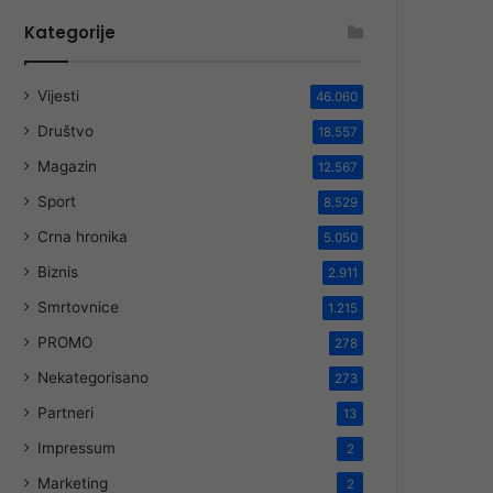
Kategorije
Vijesti
46.060
Društvo
18.557
Magazin
12.567
Sport
8.529
Crna hronika
5.050
Biznis
2.911
Smrtovnice
1.215
PROMO
278
Nekategorisano
273
Partneri
13
Impressum
2
Marketing
2