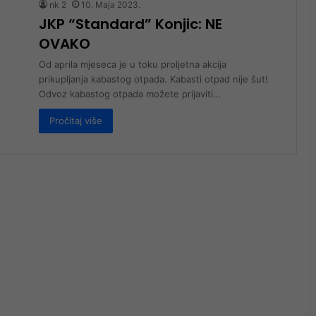
nk 2
10. Maja 2023.
JKP “Standard” Konjic: NE
OVAKO
Od aprila mjeseca je u toku proljetna akcija
prikupljanja kabastog otpada. Kabasti otpad nije šut!
Odvoz kabastog otpada možete prijaviti…
Pročitaj više