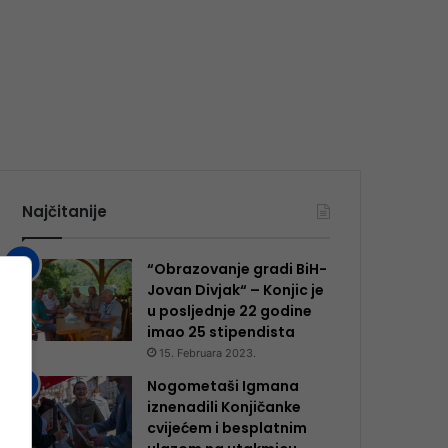
Najčitanije
“Obrazovanje gradi BiH-
Jovan Divjak“ – Konjic je
u posljednje 22 godine
imao 25 ​​stipendista
15. Februara 2023.
Nogometaši Igmana
iznenadili Konjičanke
cvijećem i besplatnim