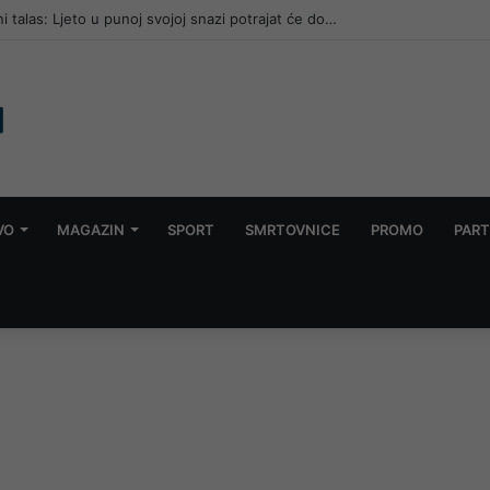
tni talas: Ljeto u punoj svojoj snazi potrajat će do…
VO
MAGAZIN
SPORT
SMRTOVNICE
PROMO
PART