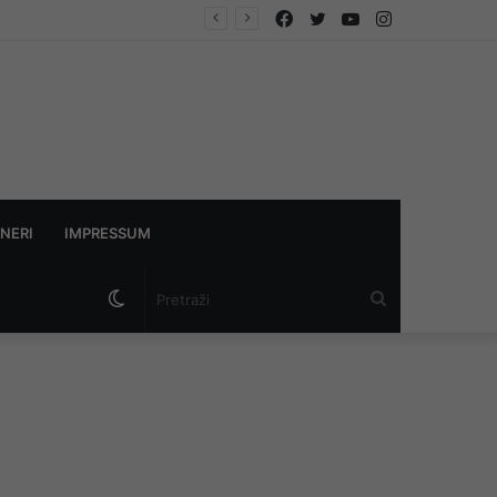
Facebook
Twitter
YouTube
Instagram
NERI
IMPRESSUM
Switch
Pretraži
skin