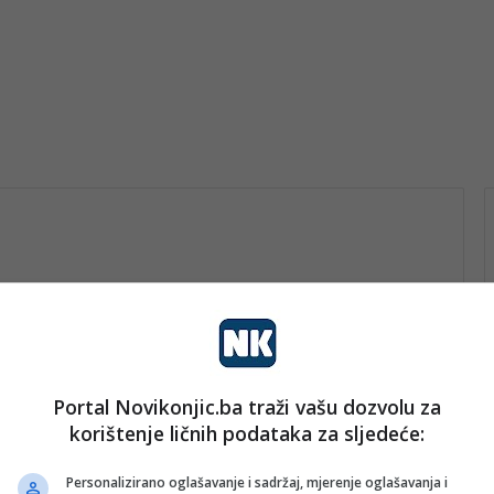
Portal Novikonjic.ba traži vašu dozvolu za
vo
korištenje ličnih podataka za sljedeće:
nk 2
3. Juna 2025.
IOM uručio 30 kontejnera za
Personalizirano oglašavanje i sadržaj, mjerenje oglašavanja i