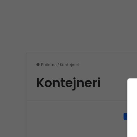
Početna
/
Kontejneri
Kontejneri
Društ