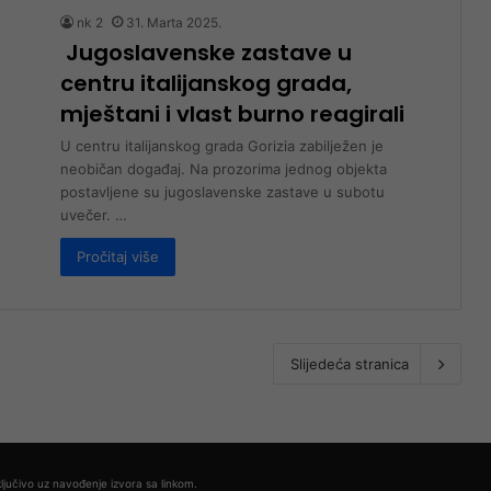
nk 2
31. Marta 2025.
Jugoslavenske zastave u
centru italijanskog grada,
mještani i vlast burno reagirali
U centru italijanskog grada Gorizia zabilježen je
neobičan događaj. Na prozorima jednog objekta
postavljene su jugoslavenske zastave u subotu
uvečer. …
Pročitaj više
Slijedeća stranica
ljučivo uz navođenje izvora sa linkom.