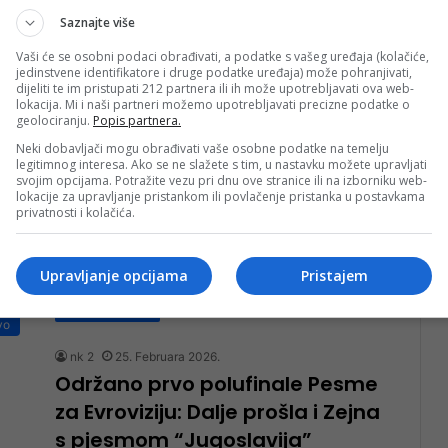
Saznajte više
Pročitaj više
vo
Vaši će se osobni podaci obrađivati, a podatke s vašeg uređaja (kolačiće,
jedinstvene identifikatore i druge podatke uređaja) može pohranjivati,
nk 2
11. Aprila 2026.
dijeliti te im pristupati 212 partnera ili ih može upotrebljavati ova web-
lokacija. Mi i naši partneri možemo upotrebljavati precizne podatke o
Šokantni podaci iz Jugoslavije:
geolociranju.
Popis partnera.
“Svaka treća majka bila
Neki dobavljači mogu obrađivati vaše osobne podatke na temelju
nepismena, 70 posto djece je
legitimnog interesa. Ako se ne slažete s tim, u nastavku možete upravljati
svojim opcijama. Potražite vezu pri dnu ove stranice ili na izborniku web-
bilo sa sela”
lokacije za upravljanje pristankom ili povlačenje pristanka u postavkama
privatnosti i kolačića.
Sredinom prošlog vijeka, u zemlji koja se oporavljala
od ratnih razaranja, obrazovanje nije bilo privilegija,
već izazov. Podaci iz tog…
Upravljanje opcijama
Pristajem
Pročitaj više
vo
nk 2
25. Februara 2026.
Održano prvo polufinale Pesme
za Evroviziju: Dalje prošla i Zejna
s pjesmom “Jugoslavija”