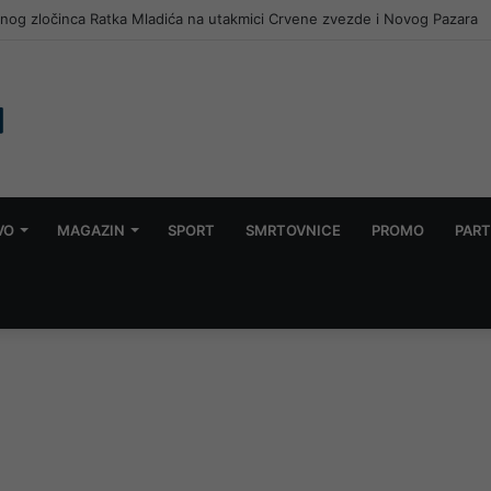
k podijelili bodove u Mostaru
VO
MAGAZIN
SPORT
SMRTOVNICE
PROMO
PART