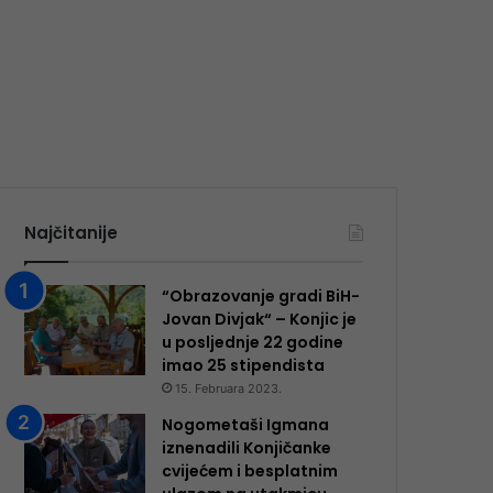
Najčitanije
“Obrazovanje gradi BiH-
Jovan Divjak“ – Konjic je
u posljednje 22 godine
imao 25 ​​stipendista
15. Februara 2023.
Nogometaši Igmana
iznenadili Konjičanke
cvijećem i besplatnim