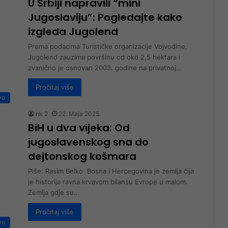
U Srbiji napravili “mini
Jugoslaviju”: Pogledajte kako
izgleda Jugolend
Prema podacima Turističke organizacije Vojvodine,
Jugolend zauzima površinu od oko 2,5 hektara i
zvanično je osnovan 2003. godine na privatnoj…
Pročitaj više
vo
nk 2
22. Maja 2025.
BiH u dva vijeka: Od
jugoslavenskog sna do
dejtonskog košmara
Piše: Rasim Belko Bosna i Hercegovina je zemlja čija
je historija ravna krvavom bilansu Evrope u malom.
Zemlja gdje su…
Pročitaj više
vo