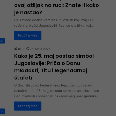
ovaj ožiljak na ruci: Znate li kako
je nastao?
Da li znate odakle vam na ruci ožiljak koji imaju svi
rođeni u bivšoj Jugoslaviji? Radi se o ožiljku koji…
Pročitaj više
vo
nk 2
25. Maja 2026.
Kako je 25. maj postao simbol
Jugoslavije: Priča o Danu
mladosti, Titu i legendarnoj
štafeti
U Socijalističkoj Federativnoj Republici Jugoslaviji
današnji dan, 25. maj, nekada se masovno slavio kao
Dan mladosti i rođendan nekadašnjeg predsjednika…
Pročitaj više
vo