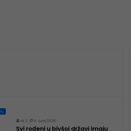
vo
nk 2
4. Juna 2026.
Svi rođeni u bivšoj državi imaju