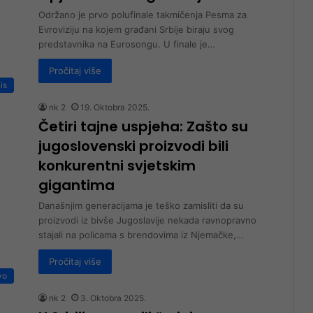
Održano je prvo polufinale takmičenja Pesma za
Evroviziju na kojem građani Srbije biraju svog
predstavnika na Eurosongu. U finale je…
Pročitaj više
is
nk 2
19. Oktobra 2025.
Četiri tajne uspjeha: Zašto su
jugoslovenski proizvodi bili
konkurentni svjetskim
gigantima
Današnjim generacijama je teško zamisliti da su
proizvodi iz bivše Jugoslavije nekada ravnopravno
stajali na policama s brendovima iz Njemačke,…
Pročitaj više
vo
nk 2
3. Oktobra 2025.