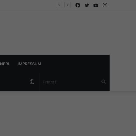
Facebook
Twitter
YouTube
Instagram
NERI
IMPRESSUM
Switch
Pretraži
skin