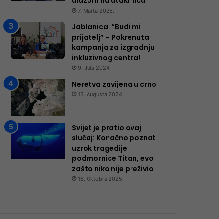
ulazom na utakmicu
7. Marta 2025.
Jablanica: “Budi mi
prijatelj” – Pokrenuta
kampanja za izgradnju
inkluzivnog centra!
9. Jula 2024.
Neretva zavijena u crno
13. Augusta 2024.
Svijet je pratio ovaj
slučaj: Konačno poznat
uzrok tragedije
podmornice Titan, evo
zašto niko nije preživio
16. Oktobra 2025.