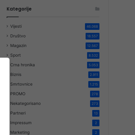
Kategorije
Vijesti
46.068
Društvo
18.557
Magazin
12.567
Sport
8.532
Crna hronika
5.053
Biznis
2.911
Smrtovnice
1.215
PROMO
278
Nekategorisano
273
Partneri
13
Impressum
2
Marketing
2