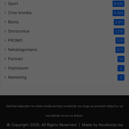
Sport
8.532
Crna hronika
5.053
Biznis
2.911
Smrtovnice
1.215
PROMO
278
Nekategorisano
273
Partneri
13
Impressum
2
Marketing
2
Sadržaji objavljeni na news media portalu novikonjic.ba mogu se preuzeti isključivo uz
navođenje izvora sa linkom.
© Copyright 2026, All Rights Reserved |
Made by
Novikonjic.ba