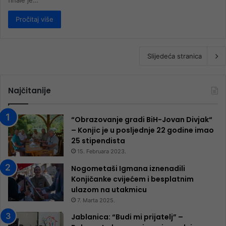
finale je…
Pročitaj više
Slijedeća stranica
Najčitanije
“Obrazovanje gradi BiH-Jovan Divjak“
– Konjic je u posljednje 22 godine imao
25 ​​stipendista
15. Februara 2023.
Nogometaši Igmana iznenadili
Konjičanke cvijećem i besplatnim
ulazom na utakmicu
7. Marta 2025.
Jablanica: “Budi mi prijatelj” –