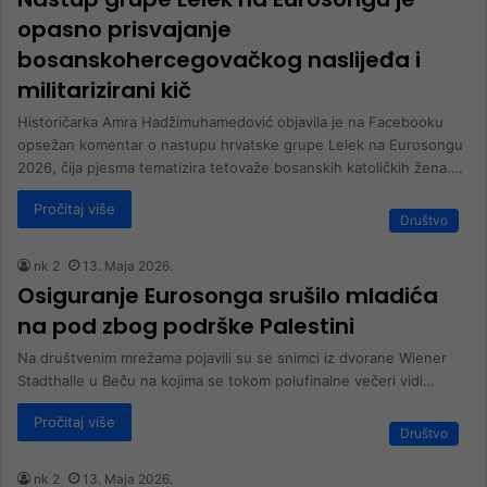
opasno prisvajanje
bosanskohercegovačkog naslijeđa i
militarizirani kič
Historičarka Amra Hadžimuhamedović objavila je na Facebooku
opsežan komentar o nastupu hrvatske grupe Lelek na Eurosongu
2026, čija pjesma tematizira tetovaže bosanskih katoličkih žena.…
Pročitaj više
Društvo
nk 2
13. Maja 2026.
Osiguranje Eurosonga srušilo mladića
na pod zbog podrške Palestini
Na društvenim mrežama pojavili su se snimci iz dvorane Wiener
Stadthalle u Beču na kojima se tokom polufinalne večeri vidi…
Pročitaj više
Društvo
nk 2
13. Maja 2026.