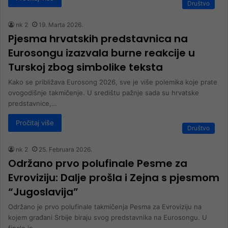
Društvo
nk 2
19. Marta 2026.
Pjesma hrvatskih predstavnica na
Eurosongu izazvala burne reakcije u
Turskoj zbog simbolike teksta
Kako se približava Eurosong 2026, sve je više polemika koje prate
ovogodišnje takmičenje. U središtu pažnje sada su hrvatske
predstavnice,…
Pročitaj više
Društvo
nk 2
25. Februara 2026.
Održano prvo polufinale Pesme za
Evroviziju: Dalje prošla i Zejna s pjesmom
“Jugoslavija”
Održano je prvo polufinale takmičenja Pesma za Evroviziju na
kojem građani Srbije biraju svog predstavnika na Eurosongu. U