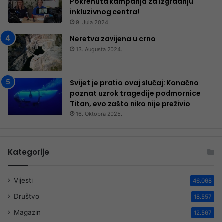
Pokrenuta kampanja za izgradnju
inkluzivnog centra!
9. Jula 2024.
Neretva zavijena u crno
13. Augusta 2024.
Svijet je pratio ovaj slučaj: Konačno
poznat uzrok tragedije podmornice
Titan, evo zašto niko nije preživio
16. Oktobra 2025.
Kategorije
Vijesti
46.068
Društvo
18.557
Magazin
12.567