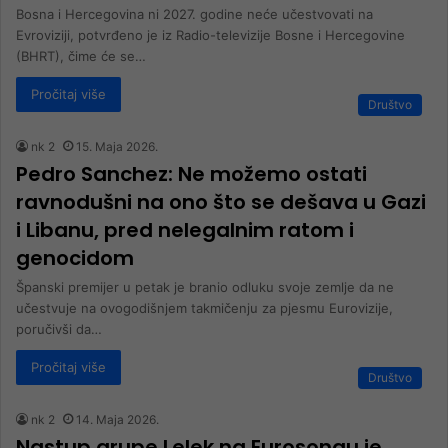
Bosna i Hercegovina ni 2027. godine neće učestvovati na
Evroviziji, potvrđeno je iz Radio-televizije Bosne i Hercegovine
(BHRT), čime će se…
Pročitaj više
Društvo
nk 2
15. Maja 2026.
Pedro Sanchez: Ne možemo ostati
ravnodušni na ono što se dešava u Gazi
i Libanu, pred nelegalnim ratom i
genocidom
Španski premijer u petak je branio odluku svoje zemlje da ne
učestvuje na ovogodišnjem takmičenju za pjesmu Eurovizije,
poručivši da…
Pročitaj više
Društvo
nk 2
14. Maja 2026.
Nastup grupe Lelek na Eurosongu je