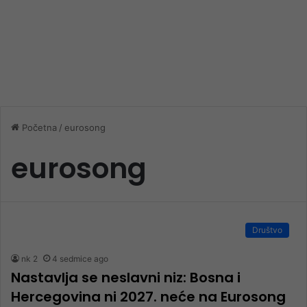
Početna
/
eurosong
eurosong
Društvo
nk 2
4 sedmice ago
Nastavlja se neslavni niz: Bosna i
Hercegovina ni 2027. neće na Eurosong