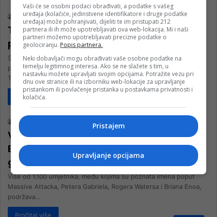
Vaši će se osobni podaci obrađivati, a podatke s vašeg
uređaja (kolačiće, jedinstvene identifikatore i druge podatke
nk 2
4. Maja 2026.
uređaja) može pohranjivati, dijeliti te im pristupati 212
Turska oštro kritikovala Hrvatsku zbog
partnera ili ih može upotrebljavati ova web-lokacija. Mi i naši
partneri možemo upotrebljavati precizne podatke o
pjesme za Eurosong
geolociranju.
Popis partnera.
Sedam dana uoči početka Eurosonga, pjesma hrvatskih
Neki dobavljači mogu obrađivati vaše osobne podatke na
temelju legitimnog interesa. Ako se ne slažete s tim, u
predstavnica, grupe Lelek, izazvala je prvu kontroverzu. Dok
nastavku možete upravljati svojim opcijama. Potražite vezu pri
Turska, koja inače ne učestvuje,…
dnu ove stranice ili na izborniku web-lokacije za upravljanje
pristankom ili povlačenje pristanka u postavkama privatnosti i
Pročitaj više
kolačića.
Društvo
nk 2
21. Aprila 2026.
Pristajem
Više od 1.100 umjetnika poziva na bojkot
Eurosonga: “Nema pozornice za
Upravljanje opcijama
genocid”
Više od 1.100 umjetnika, među kojima su poznata imena poput
Massive Attacka, Petera Gabriela, Rogera Watersa i Briana Enoa,
podržava…
Pročitaj više