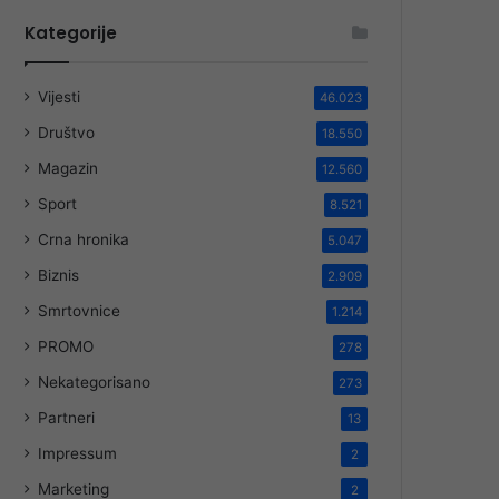
Kategorije
Vijesti
46.023
Društvo
18.550
Magazin
12.560
Sport
8.521
Crna hronika
5.047
Biznis
2.909
Smrtovnice
1.214
PROMO
278
Nekategorisano
273
Partneri
13
Impressum
2
Marketing
2