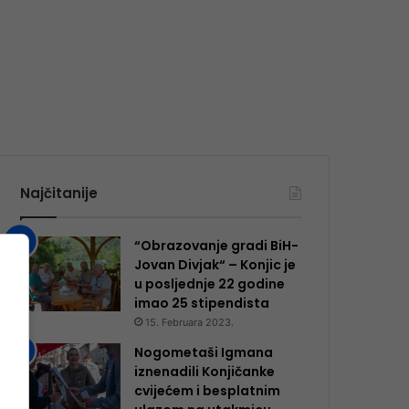
Najčitanije
“Obrazovanje gradi BiH-
Jovan Divjak“ – Konjic je
u posljednje 22 godine
imao 25 ​​stipendista
15. Februara 2023.
Nogometaši Igmana
iznenadili Konjičanke
cvijećem i besplatnim