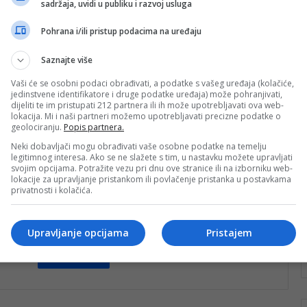
sadržaja, uvidi u publiku i razvoj usluga
“puca” prvo džemre?
Pohrana i/ili pristup podacima na uređaju
Kako januar odmiče i približava se februar, mnogi se
raduju odlasku zime i iščekuju “tri džemreta” –
Saznajte više
simbolično “pucanje” toplote…
Vaši će se osobni podaci obrađivati, a podatke s vašeg uređaja (kolačiće,
Pročitaj više
jedinstvene identifikatore i druge podatke uređaja) može pohranjivati,
ka
dijeliti te im pristupati 212 partnera ili ih može upotrebljavati ova web-
lokacija. Mi i naši partneri možemo upotrebljavati precizne podatke o
nk 2
15. Maja 2023.
geolociranju.
Popis partnera.
Padavine skoro do kraja
Neki dobavljači mogu obrađivati vaše osobne podatke na temelju
legitimnog interesa. Ako se ne slažete s tim, u nastavku možete upravljati
mjeseca, sunca nema ni na
svojim opcijama. Potražite vezu pri dnu ove stranice ili na izborniku web-
vidiku
lokacije za upravljanje pristankom ili povlačenje pristanka u postavkama
privatnosti i kolačića.
Kiša i pljuskovi zadržat će se u našoj zemlji i narednih
dana. Padavine u Bosni i Hercegovini izazvale su
strah…
Upravljanje opcijama
Pristajem
Pročitaj više