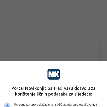
Portal Novikonjic.ba traži vašu dozvolu za
vo
korištenje ličnih podataka za sljedeće:
nk 2
14. Januara 2026.
Dosta vam je snijega i leda? Kad
Personalizirano oglašavanje i sadržaj, mjerenje oglašavanja i