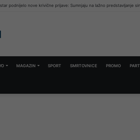
ar podnijelo nove krivične prijave: Sumnjaju na lažno predstavljanje si
VO
MAGAZIN
SPORT
SMRTOVNICE
PROMO
PART