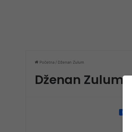
Početna
/
Dženan Zulum
Dženan Zulum
Društ