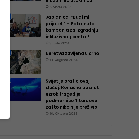
ulazom na utakmicu
7. Marta 2025.
Jablanica: “Budi mi
prijatelj” – Pokrenuta
kampanja za izgradnju
inkluzivnog centra!
9. Jula 2024.
Neretva zavijena u crno
13. Augusta 2024.
Svijet je pratio ovaj
slučaj: Konačno poznat
uzrok tragedije
podmornice Titan, evo
zašto niko nije preživio
16. Oktobra 2025.