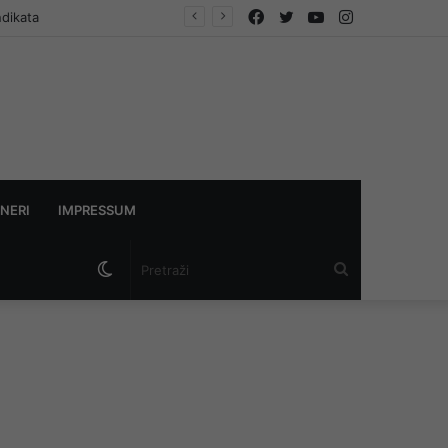
Facebook
Twitter
YouTube
Instagram
ndikata
NERI
IMPRESSUM
Switch
Pretraži
skin