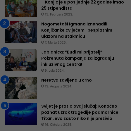
– Konjic je u posljednje 22 godine imao
25 ​​stipendista
15. Februara 2023.
Nogometaši Igmana iznenadili
Konjičanke cvijećem i besplatnim
ulazom na utakmicu
7. Marta 2025.
Jablanica: “Budi mi prijatelj” –
Pokrenuta kampanja za izgradnju
inkluzivnog centra!
9. Jula 2024.
Neretva zavijena u crno
13. Augusta 2024.
Svijet je pratio ovaj slučaj: Konačno
poznat uzrok tragedije podmornice
Titan, evo zašto niko nije preživio
16. Oktobra 2025.