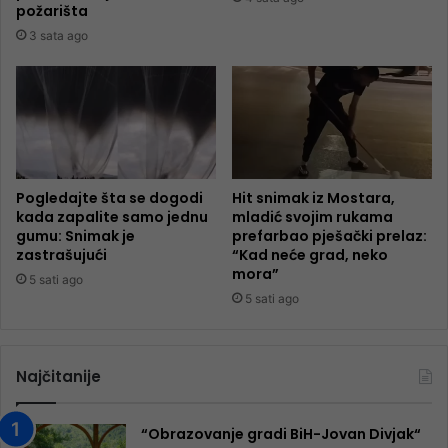
požarišta
3 sata ago
Pogledajte šta se dogodi
Hit snimak iz Mostara,
kada zapalite samo jednu
mladić svojim rukama
gumu: Snimak je
prefarbao pješački prelaz:
zastrašujući
“Kad neće grad, neko
mora”
5 sati ago
5 sati ago
Najčitanije
“Obrazovanje gradi BiH-Jovan Divjak“