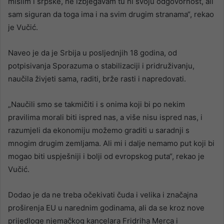
mislim i srpske, ne izbjegavam tu ni svoju odgovornost, ali
sam siguran da toga ima i na svim drugim stranama“, rekao
je Vučić.
Naveo je da je Srbija u posljednjih 18 godina, od
potpisivanja Sporazuma o stabilizaciji i pridruživanju,
naučila živjeti sama, raditi, brže rasti i napredovati.
„Naučili smo se takmičiti i s onima koji bi po nekim
pravilima morali biti ispred nas, a više nisu ispred nas, i
razumjeli da ekonomiju možemo graditi u saradnji s
mnogim drugim zemljama. Ali mi i dalje nemamo put koji bi
mogao biti uspješniji i bolji od evropskog puta“, rekao je
Vučić.
Dodao je da ne treba očekivati čuda i velika i značajna
proširenja EU u narednim godinama, ali da se kroz nove
prijedloge njemačkog kancelara Fridriha Merca i