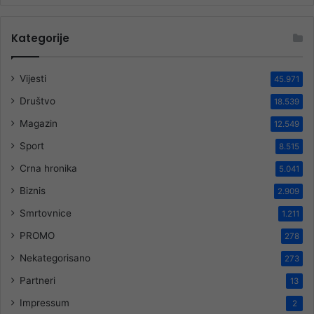
Kategorije
Vijesti
45.971
Društvo
18.539
Magazin
12.549
Sport
8.515
Crna hronika
5.041
Biznis
2.909
Smrtovnice
1.211
PROMO
278
Nekategorisano
273
Partneri
13
Impressum
2