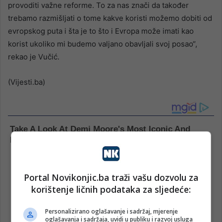
provoditi važne reforme. To za nas znači da također
trebamo razmišljati o tome kakve koristi možemo dobiti od
evropskog puta i šta je to što i Evropa može imati kao
korist ukoliko mi budemo valjano obavljali svoj posao“,
rekao je Vučić.
(Vijesti.ba)
Portal Novikonjic.ba traži vašu dozvolu za
korištenje ličnih podataka za sljedeće:
Personalizirano oglašavanje i sadržaj, mjerenje
oglašavanja i sadržaja, uvidi u publiku i razvoj usluga