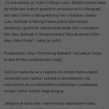
„To ima smisla, jer Srbin iz Banje Luke i Bijeljine jedva čeka
da može bez ikakvih graničnih peripetija doći u Beograd,
isto tako i Srbin iz Beograda koji ide u Bijeljinu i Banju
Luku. Bošnjak iz Novog Pazara jedva čeka da bez
peripetija i graničnih zadržavanja može otići u Sarajevo.
Isto tako, Bošnjak iz Sarajeva jedva čeka da na isti način
ode u Novi Pazar“, rekao je Vučić.
Podsjećamo, ideja “Otvorenog Balkana” izazvala je ranije
brojne kritike i protivljenje u regiji.
Vučić je naveo da se u regionu još uvijek nismo uspjeli
osloboditi svih razlika i sukoba iz devedesetih i da
razumijemo da su međusobno poštovanje i uvažavanje
mnogo važniji od bilo čega drugog.
„Moguće je da tu ima i naše krivice, kada kažem naše,