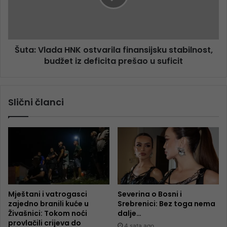
Šuta: Vlada HNK ostvarila finansijsku stabilnost,
budžet iz deficita prešao u suficit
Slični članci
Mještani i vatrogasci
Severina o Bosni i
zajedno branili kuće u
Srebrenici: Bez toga nema
Živašnici: Tokom noći
dalje…
provlačili crijeva do
4 sata ago