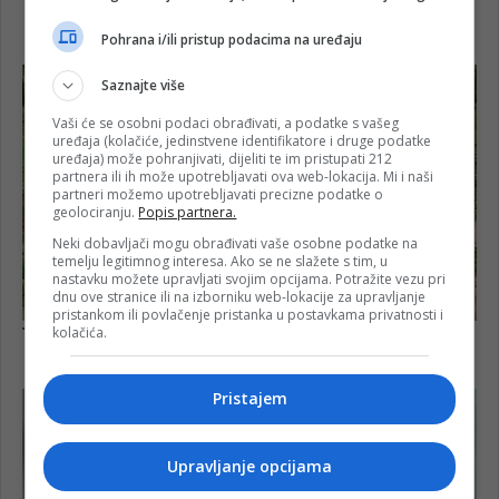
Pohrana i/ili pristup podacima na uređaju
Saznajte više
Vaši će se osobni podaci obrađivati, a podatke s vašeg
uređaja (kolačiće, jedinstvene identifikatore i druge podatke
uređaja) može pohranjivati, dijeliti te im pristupati 212
partnera ili ih može upotrebljavati ova web-lokacija. Mi i naši
partneri možemo upotrebljavati precizne podatke o
geolociranju.
Popis partnera.
Neki dobavljači mogu obrađivati vaše osobne podatke na
temelju legitimnog interesa. Ako se ne slažete s tim, u
nastavku možete upravljati svojim opcijama. Potražite vezu pri
dnu ove stranice ili na izborniku web-lokacije za upravljanje
pristankom ili povlačenje pristanka u postavkama privatnosti i
kolačića.
Pristajem
Upravljanje opcijama