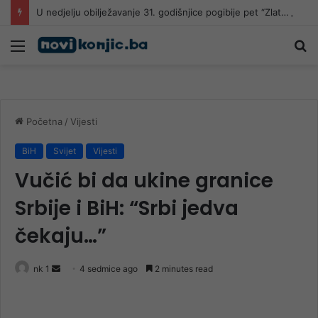
U nedjelju obilježavanje 31. godišnjice pogibije pet “Zlatnih ljiljana” u Mostaru
Meni
Pr
Početna
/
Vijesti
BiH
Svijet
Vijesti
Vučić bi da ukine granice
Srbije i BiH: “Srbi jedva
čekaju…”
Send
nk 1
4 sedmice ago
2 minutes read
an
email