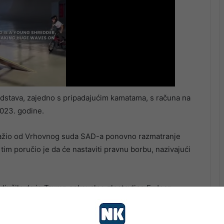
edstava, zajedno s pripadajućim kamatama, s računa na
2023. godine.
tražio od Vrhovnog suda SAD-a ponovno razmatranje
i tim poručio je da će nastaviti pravnu borbu, nazivajući
jučila da je Trump seksualno zlostavljao E. Jean
attanu, te da ju je kasnije oklevetao negirajući njene
početka odbacivao sve optužbe.