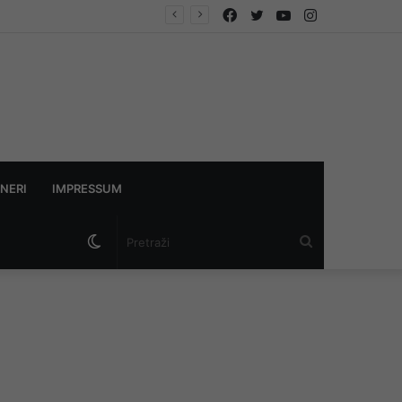
Facebook
Twitter
YouTube
Instagram
NERI
IMPRESSUM
Switch
Pretraži
skin