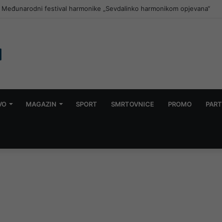
 Lidlu: Otvara se više od 1.000 pozicija u prodaji i logistici
VO
MAGAZIN
SPORT
SMRTOVNICE
PROMO
PART