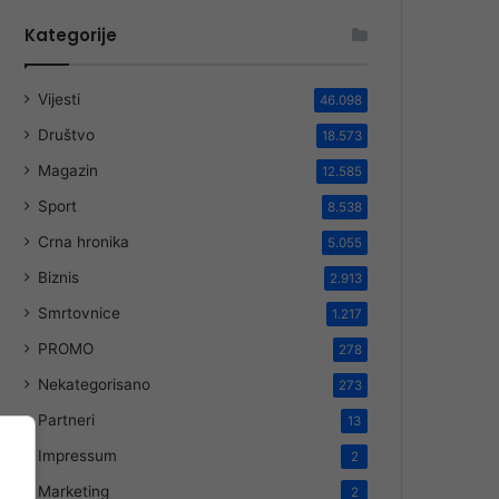
Kategorije
Vijesti
46.098
Društvo
18.573
Magazin
12.585
Sport
8.538
Crna hronika
5.055
Biznis
2.913
Smrtovnice
1.217
PROMO
278
Nekategorisano
273
Partneri
13
Impressum
2
Marketing
2