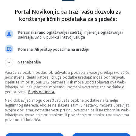
pak u drugom predmetu u kojem je također proglašen
Portal Novikonjic.ba traži vašu dozvolu za
 slučaju dosuđena joj je odšteta od gotovo 84 miliona
korištenje ličnih podataka za sljedeće:
Personalizirano oglašavanje i sadržaj, mjerenje oglašavanja i
sadržaja, uvidi u publiku i razvoj usluga
Pohrana i/ili pristup podacima na uređaju
Saznajte više
Vaši će se osobni podaci obrađivati, a podatke s vašeg uređaja (kolačiće,
jedinstvene identifikatore i druge podatke uređaja) može pohranjivati,
dijeliti te im pristupati 212 partnera ili ih može upotrebljavati ova web-
lokacija. Mi i naši partneri možemo upotrebljavati precizne podatke o
geolociranju.
Popis partnera.
Neki dobavljači mogu obrađivati vaše osobne podatke na temelju
legitimnog interesa. Ako se ne slažete s tim, u nastavku možete upravljati
svojim opcijama. Potražite vezu pri dnu ove stranice ili na izborniku web-
lokacije za upravljanje pristankom ili povlačenje pristanka u postavkama
privatnosti i kolačića.