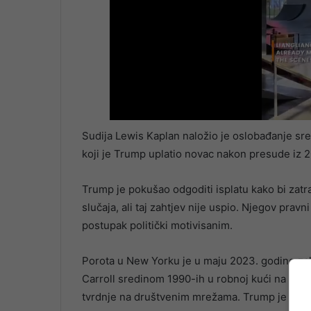
Sudija Lewis Kaplan naložio je oslobađanje sr
koji je Trump uplatio novac nakon presude iz 
Trump je pokušao odgoditi isplatu kako bi za
slučaja, ali taj zahtjev nije uspio. Njegov pravn
postupak politički motivisanim.
Porota u New Yorku je u maju 2023. godine zakl
Carroll sredinom 1990-ih u robnoj kući na Manh
tvrdnje na društvenim mrežama. Trump je od 