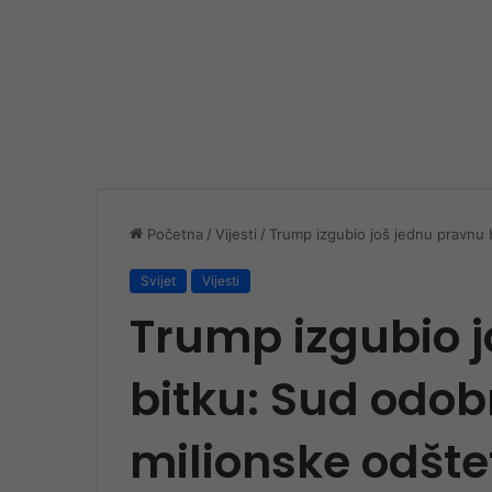
Početna
/
Vijesti
/
Trump izgubio još jednu pravnu b
Svijet
Vijesti
Trump izgubio 
bitku: Sud odobr
milionske odšte