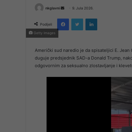
Send
nkglavni
9. Jula 2026.
an
Facebook
Twitter
LinkedIn
email
Podijeli
Getty Images
Američki sud naredio je da spisateljici E. Jean 
duguje predsjednik SAD-a Donald Trump, nako
odgovornim za seksualno zlostavljanje i klevet