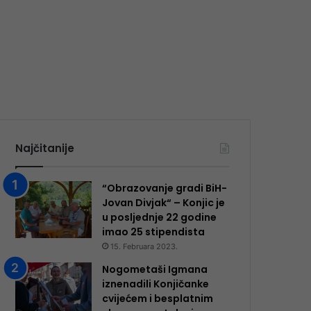
Najčitanije
“Obrazovanje gradi BiH-
Jovan Divjak“ – Konjic je
u posljednje 22 godine
imao 25 ​​stipendista
15. Februara 2023.
Nogometaši Igmana
iznenadili Konjičanke
cvijećem i besplatnim