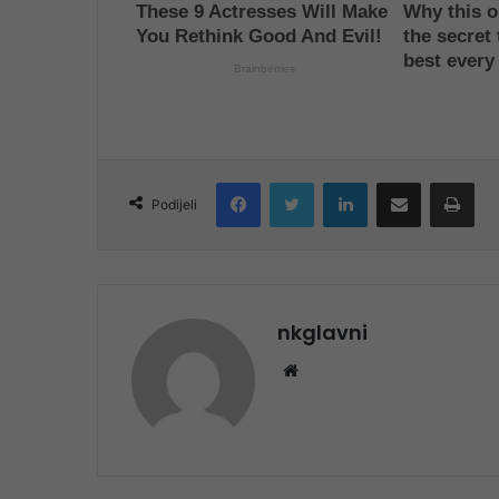
Facebook
Twitter
LinkedIn
Share via Email
Pri
Podijeli
nkglavni
Website