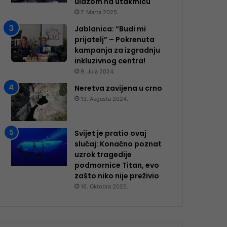
ulazom na utakmicu
7. Marta 2025.
Jablanica: “Budi mi
prijatelj” – Pokrenuta
kampanja za izgradnju
inkluzivnog centra!
9. Jula 2024.
Neretva zavijena u crno
13. Augusta 2024.
Svijet je pratio ovaj
slučaj: Konačno poznat
uzrok tragedije
podmornice Titan, evo
zašto niko nije preživio
16. Oktobra 2025.