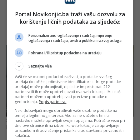
Portal Novikonjic.ba traži vašu dozvolu za
korištenje ličnih podataka za sljedeće:
Personalizirano oglašavanje i sadržaj, mjerenje
oglašavanja i sadržaja, uvidi u publiku i razvoj usluga
Pohrana i/ili pristup podacima na uređaju
Saznajte više
Vaši će se osobni podaci obrađivati, a podatke s vašeg
uređaja (kolačiće, jedinstvene identifikatore i druge podatke
uređaja) može pohranjivati, dijeliti te im pristupati 212
partnera ili ih može upotrebljavati ova web-lokacija. Mi i naši
partneri možemo upotrebljavati precizne podatke o
geolociranju.
Popis partnera.
Neki dobavljači mogu obrađivati vaše osobne podatke na
temelju legitimnog interesa. Ako se ne slažete s tim, u
nastavku možete upravljati svojim opcijama. Potražite vezu pri
dnu ove stranice ili na izborniku web-lokacije za upravljanje
pristankom ili povlačenje pristanka u postavkama privatnosti i
kolačića.