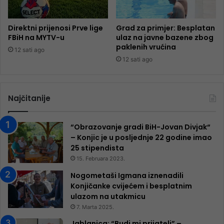
Direktni prijenosi Prve lige
Grad za primjer: Besplatan
FBiH na MYTV-u
ulaz na javne bazene zbog
paklenih vrućina
12 sati ago
12 sati ago
Najčitanije
“Obrazovanje gradi BiH-Jovan Divjak“
– Konjic je u posljednje 22 godine imao
25 ​​stipendista
15. Februara 2023.
Nogometaši Igmana iznenadili
Konjičanke cvijećem i besplatnim
ulazom na utakmicu
7. Marta 2025.
Jablanica: “Budi mi prijatelj” –