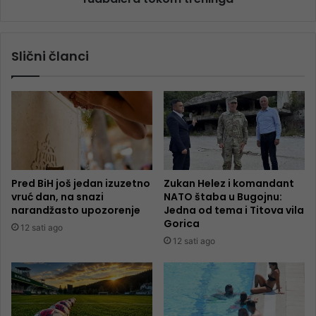
Slični članci
Pred BiH još jedan izuzetno
Zukan Helez i komandant
vruć dan, na snazi
NATO štaba u Bugojnu:
narandžasto upozorenje
Jedna od tema i Titova vila
Gorica
12 sati ago
12 sati ago