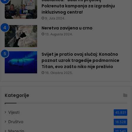
Pokrenuta kampanja za izgradnju
inkluzivnog centra!
9. Jula 2024.
Neretva zavijena u crno
13. Augusta 2024.
Svijet je pratio ovaj slučaj: Konačno
poznat uzrok tragedije podmornice
Titan, evo zašto niko nije preživio
16. Oktobra 2025.
Kategorije
Vijesti
45.931
Društvo
18.528
Magazin
12.540