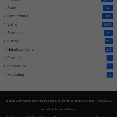
Sport
8.511
Crna hronika
5.035
Biznis
2.907
Smrtovnice
1.211
PROMO
278
Nekategorisano
273
Partneri
13
Impressum
2
Marketing
2
Sadržaji objavljeni na news media portalu novikonjic.ba mogu se preuzeti isključivo uz
navođenje izvora sa linkom.