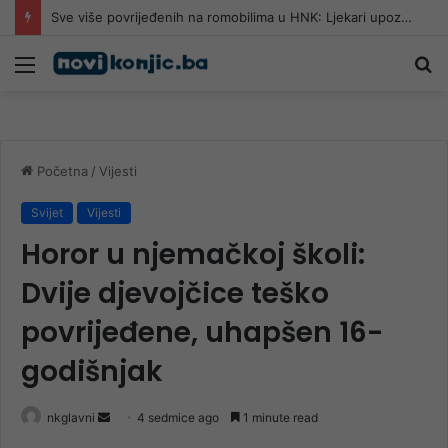
Sve više povrijeđenih na romobilima u HNK: Ljekari upozoravaju da najčešće stradaju djeca
Meni
Pr
Početna
/
Vijesti
Svijet
Vijesti
Horor u njemačkoj školi:
Dvije djevojčice teško
povrijeđene, uhapšen 16-
godišnjak
Send
nkglavni
4 sedmice ago
1 minute read
an