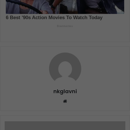
nkglavni
Website