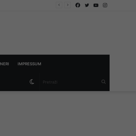
Facebook
Twitter
YouTube
Instagram
ndikata
NERI
IMPRESSUM
Switch
Pretraži
skin