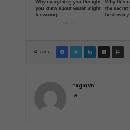
Facebook
Twitter
LinkedIn
Share via Email
Pri
Podijeli
nkglavni
Website