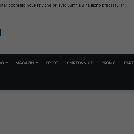
ar podnijelo nove krivične prijave: Sumnjaju na lažno predstavljanje si
VO
MAGAZIN
SPORT
SMRTOVNICE
PROMO
PART