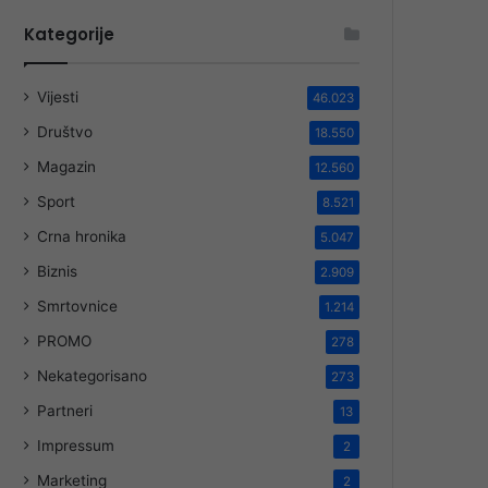
Kategorije
Vijesti
46.023
Društvo
18.550
Magazin
12.560
Sport
8.521
Crna hronika
5.047
Biznis
2.909
Smrtovnice
1.214
PROMO
278
Nekategorisano
273
Partneri
13
Impressum
2
Marketing
2