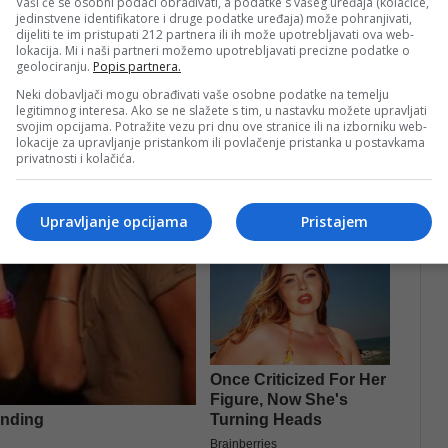
Vaši će se osobni podaci obrađivati, a podatke s vašeg uređaja (kolačiće,
jedinstvene identifikatore i druge podatke uređaja) može pohranjivati,
dijeliti te im pristupati 212 partnera ili ih može upotrebljavati ova web-
lokacija. Mi i naši partneri možemo upotrebljavati precizne podatke o
geolociranju.
Popis partnera.
Neki dobavljači mogu obrađivati vaše osobne podatke na temelju
legitimnog interesa. Ako se ne slažete s tim, u nastavku možete upravljati
svojim opcijama. Potražite vezu pri dnu ove stranice ili na izborniku web-
lokacije za upravljanje pristankom ili povlačenje pristanka u postavkama
privatnosti i kolačića.
Upravljanje opcijama
Pristajem