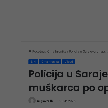
Početna
/
Crna hronika
/
Policija u Sarajevu uhapsi
BiH
Crna hronika
Vijesti
Policija u Saraj
muškarca po ope
Send
nkglavni
1. Jula 2026.
an