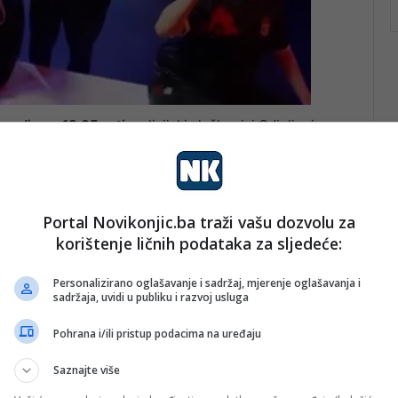
 godine u 18:05 sati
, policijski službenici Odjeljenja za
erativnoj potrazi, lišili su slobode
N. F. (1978.)
iz
djela
Teška krađa
, propisanog članom 287. Krivičnog
Portal Novikonjic.ba traži vašu dozvolu za
korištenje ličnih podataka za sljedeće:
Personalizirano oglašavanje i sadržaj, mjerenje oglašavanja i
tonalnog tužilaštva Kantona Sarajevo, a osumnjičeni 48-
sadržaja, uvidi u publiku i razvoj usluga
je osoba lišenih slobode MUP-a Kantona Sarajevo, gdje
ada.
Pohrana i/ili pristup podacima na uređaju
Saznajte više
t će poznato nakon okončanja istrage.