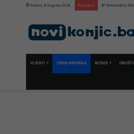
JP Komunalno Most
Subota, 8 Augusta 2026
Popularno
VIJESTI
CRNA HRONIKA
BIZNIS
DRUŠT