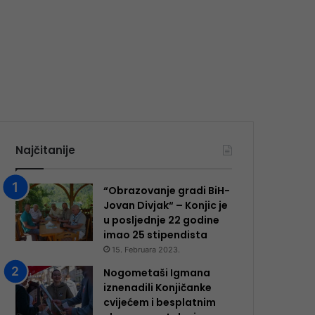
Najčitanije
“Obrazovanje gradi BiH-
Jovan Divjak“ – Konjic je
u posljednje 22 godine
imao 25 ​​stipendista
15. Februara 2023.
Nogometaši Igmana
iznenadili Konjičanke
cvijećem i besplatnim