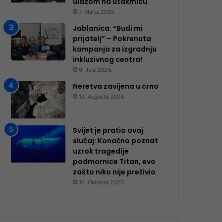
ulazom na utakmicu
7. Marta 2025.
Jablanica: “Budi mi
prijatelj” – Pokrenuta
kampanja za izgradnju
inkluzivnog centra!
9. Jula 2024.
Neretva zavijena u crno
13. Augusta 2024.
Svijet je pratio ovaj
slučaj: Konačno poznat
uzrok tragedije
podmornice Titan, evo
zašto niko nije preživio
16. Oktobra 2025.