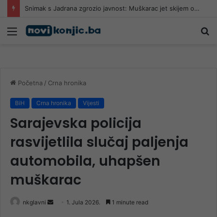
Snimak s Jadrana zgrozio javnost: Muškarac jet skijem ometao avione koji su gasili požar
Meni
Pr
Početna
/
Crna hronika
BiH
Crna hronika
Vijesti
Sarajevska policija
rasvijetlila slučaj paljenja
automobila, uhapšen
muškarac
Send
nkglavni
1. Jula 2026.
1 minute read
an