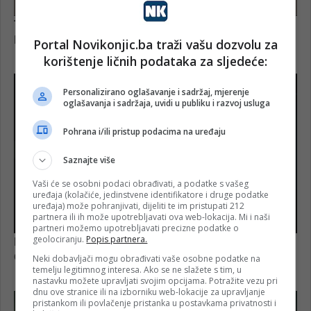
Portal Novikonjic.ba traži vašu dozvolu za
korištenje ličnih podataka za sljedeće:
Personalizirano oglašavanje i sadržaj, mjerenje
oglašavanja i sadržaja, uvidi u publiku i razvoj usluga
Pohrana i/ili pristup podacima na uređaju
Saznajte više
Vaši će se osobni podaci obrađivati, a podatke s vašeg
uređaja (kolačiće, jedinstvene identifikatore i druge podatke
uređaja) može pohranjivati, dijeliti te im pristupati 212
partnera ili ih može upotrebljavati ova web-lokacija. Mi i naši
partneri možemo upotrebljavati precizne podatke o
geolociranju.
Popis partnera.
Neki dobavljači mogu obrađivati vaše osobne podatke na
temelju legitimnog interesa. Ako se ne slažete s tim, u
nastavku možete upravljati svojim opcijama. Potražite vezu pri
dnu ove stranice ili na izborniku web-lokacije za upravljanje
pristankom ili povlačenje pristanka u postavkama privatnosti i