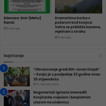
Dženaza: Emir (Meho)
Dramatična borba s
Ramić
požarom kod Konjica:
Vatra se približila kućama,
8 sati ago
mještani u strahu
8 sati ago
Najčitanije
“Obrazovanje gradi BiH-Jovan Divjak“
– Konjic je u posljednje 22 godine imao
25 ​​stipendista
15. Februara 2023.
Nogometaši Igmana iznenadili
Konjičanke cvijećem i besplatnim
ulazom na utakmicu