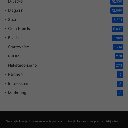
Društvo
18.550
Magazin
12.560
Sport
8.521
Crna hronika
5.047
Biznis
2.909
Smrtovnice
1.214
PROMO
278
Nekategorisano
273
Partneri
13
Impressum
2
Marketing
2
Sadržaji objavljeni na news media portalu novikonjic.ba mogu se preuzeti isključivo uz