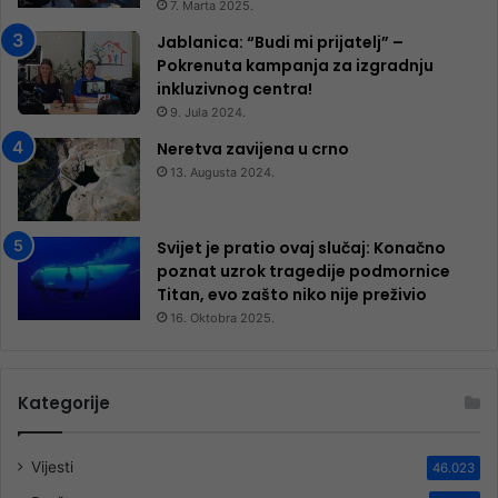
7. Marta 2025.
Jablanica: “Budi mi prijatelj” –
Pokrenuta kampanja za izgradnju
inkluzivnog centra!
9. Jula 2024.
Neretva zavijena u crno
13. Augusta 2024.
Svijet je pratio ovaj slučaj: Konačno
poznat uzrok tragedije podmornice
Titan, evo zašto niko nije preživio
16. Oktobra 2025.
Kategorije
Vijesti
46.023