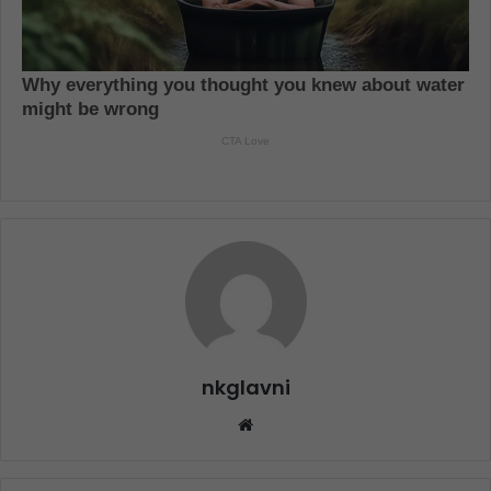
nkglavni
Website