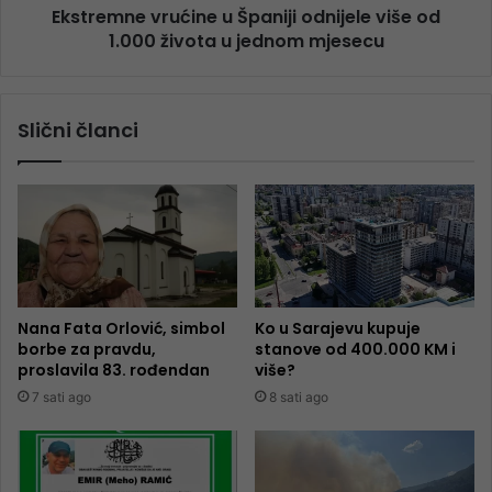
Ekstremne vrućine u Španiji odnijele više od
1.000 života u jednom mjesecu
Slični članci
Nana Fata Orlović, simbol
Ko u Sarajevu kupuje
borbe za pravdu,
stanove od 400.000 KM i
proslavila 83. rođendan
više?
7 sati ago
8 sati ago