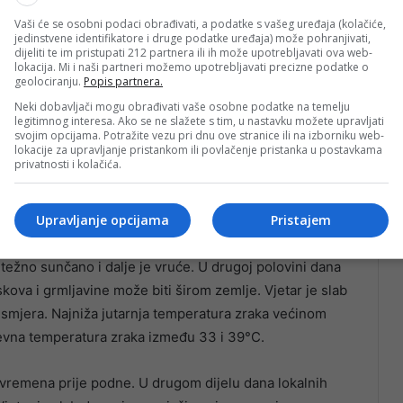
Vaši će se osobni podaci obrađivati, a podatke s vašeg uređaja (kolačiće,
jedinstvene identifikatore i druge podatke uređaja) može pohranjivati,
dijeliti te im pristupati 212 partnera ili ih može upotrebljavati ova web-
lokacija. Mi i naši partneri možemo upotrebljavati precizne podatke o
geolociranju.
Popis partnera.
Neki dobavljači mogu obrađivati vaše osobne podatke na temelju
legitimnog interesa. Ako se ne slažete s tim, u nastavku možete upravljati
elu dana umjereno povećanje oblačnosti. Najniža
svojim opcijama. Potražite vezu pri dnu ove stranice ili na izborniku web-
lokacije za upravljanje pristankom ili povlačenje pristanka u postavkama
a dnevna temperatura zraka oko 35°C, navedeno je u
privatnosti i kolačića.
ane
Upravljanje opcijama
Pristajem
težno sunčano i dalje je vruće. U drugoj polovini dana
skova i grmljavine može biti širom zemlje. Vjetar je slab
 smjera. Najniža jutarnja temperatura zraka većinom
nevna temperatura zraka između 33 i 39°C.
vremena prije podne. U drugom dijelu dana lokalnih