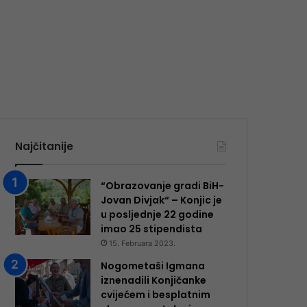
Najčitanije
“Obrazovanje gradi BiH-
Jovan Divjak“ – Konjic je
u posljednje 22 godine
imao 25 ​​stipendista
15. Februara 2023.
Nogometaši Igmana
iznenadili Konjičanke
cvijećem i besplatnim