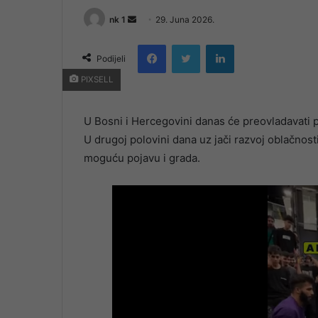
Send
nk 1
29. Juna 2026.
an
Facebook
Twitter
LinkedIn
email
Podijeli
PIXSELL
U Bosni i Hercegovini danas će preovladavati p
U drugoj polovini dana uz jači razvoj oblačnost
moguću pojavu i grada.