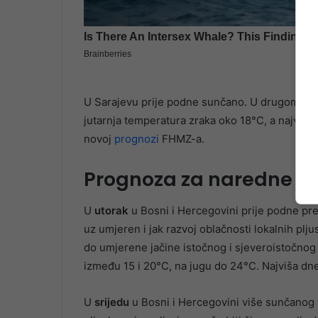
U Sarajevu prije podne sunčano. U drugom dij
jutarnja temperatura zraka oko 18°C, a najviš
novoj
prognozi
FHMZ-a.
Prognoza za naredne d
U
utorak
u Bosni i Hercegovini prije podne pre
uz umjeren i jak razvoj oblačnosti lokalnih plju
do umjerene jačine istočnog i sjeveroistočnog
između 15 i 20°C, na jugu do 24°C. Najviša d
U
srijedu
u Bosni i Hercegovini više sunčanog 