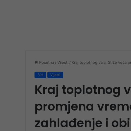
Početna
/
Vijesti
/
Kraj toplotnog vala: Stiže veća 
BiH
Vijesti
Kraj toplotnog v
promjena vreme
zahlađenje i ob