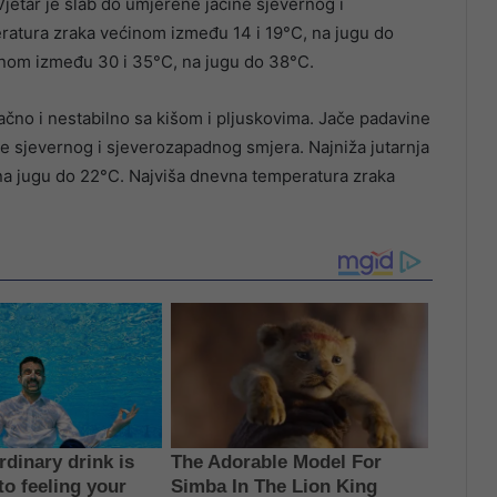
Vjetar je slab do umjerene jačine sjevernog i
eratura zraka većinom između 14 i 19°C, na jugu do
nom između 30 i 35°C, na jugu do 38°C.
čno i nestabilno sa kišom i pljuskovima. Jače padavine
e sjevernog i sjeverozapadnog smjera. Najniža jutarnja
na jugu do 22°C. Najviša dnevna temperatura zraka