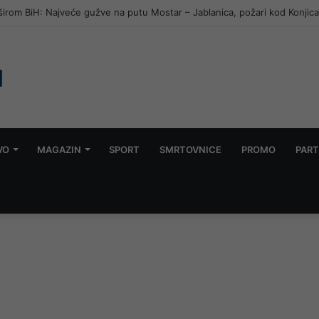
kon smrti poznatog streamera: Prijenos uživo prikazivao zlostavljanje
VO
MAGAZIN
SPORT
SMRTOVNICE
PROMO
PART