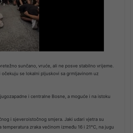
retežno sunčano, vruće, ali ne posve stabilno vrijeme.
i očekuju se lokalni pljuskovi sa grmljavinom uz
 jugozapadne i centralne Bosne, a moguće i na istoku
nog i sjeveroistočnog smjera. Jaki udari vjetra su
ja temperatura zraka većinom između 16 i 21°C, na jugu