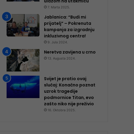
ulazom na utakmicu
7. Marta 2025.
Jablanica: “Budi mi
prijatelj” – Pokrenuta
kampanja za izgradnju
inkluzivnog centra!
9. Jula 2024.
Neretva zavijena u crno
13. Augusta 2024.
Svijet je pratio ovaj
slučaj: Konačno poznat
uzrok tragedije
podmornice Titan, evo
zašto niko nije preživio
16. Oktobra 2025.