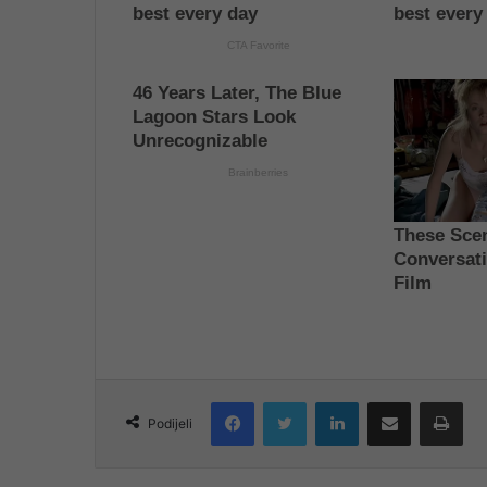
Facebook
Twitter
LinkedIn
Share via Email
Pri
Podijeli