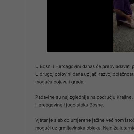
U Bosni i Hercegovini danas će preovladavati p
U drugoj polovini dana uz jači razvoj oblačnost
moguću pojavu i grada.
Padavine su najizglednije na području Krajine,
Hercegovine i jugoistoku Bosne.
Vjetar je slab do umjerene jačine većinom istoč
mogući uz grmljavinske oblake. Najniža jutarn