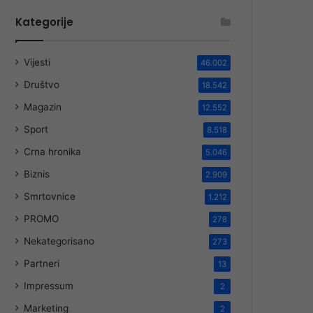
Kategorije
Vijesti
46.002
Društvo
18.542
Magazin
12.552
Sport
8.518
Crna hronika
5.046
Biznis
2.909
Smrtovnice
1.212
PROMO
278
Nekategorisano
273
Partneri
13
Impressum
2
Marketing
2