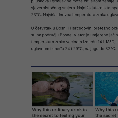
pljuskova i grmljavine može biti širom zemlje. 
sjeveroistočnog smjera. Najniža jutarnja temp
23°C. Najviša dnevna temperatura zraka uglav
U
četvrtak
u Bosni i Hercegovini pretežno obla
su na području Bosne. Vjetar je umjerene jačin
temperatura zraka većinom između 14 i 18°C, 
uglavnom između 24 i 29°C, na jugu do 32°C.