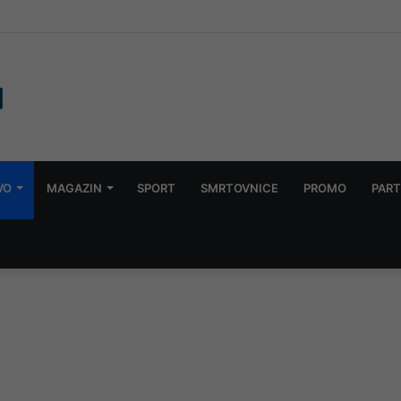
 iz Austrije: Neretva u gornjem toku promijenila boju, traži se nezavisna
VO
MAGAZIN
SPORT
SMRTOVNICE
PROMO
PART