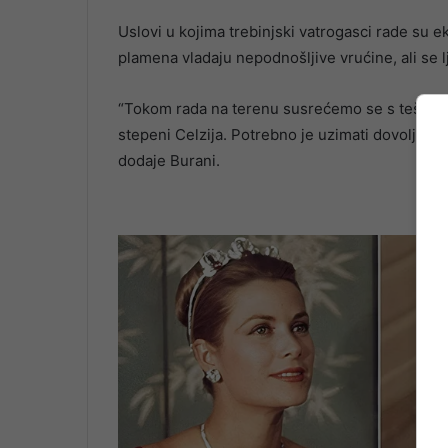
Uslovi u kojima trebinjski vatrogasci rade su e
plamena vladaju nepodnošljive vrućine, ali se l
“Tokom rada na terenu susrećemo se s teškim s
stepeni Celzija. Potrebno je uzimati dovoljno t
dodaje Burani.