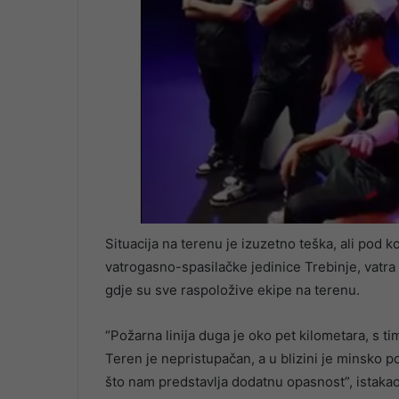
Situacija na terenu je izuzetno teška, ali pod k
vatrogasno-spasilačke jedinice Trebinje, vatra
gdje su sve raspoložive ekipe na terenu.
“Požarna linija duga je oko pet kilometara, s t
Teren je nepristupačan, a u blizini je minsko p
što nam predstavlja dodatnu opasnost”, istaka