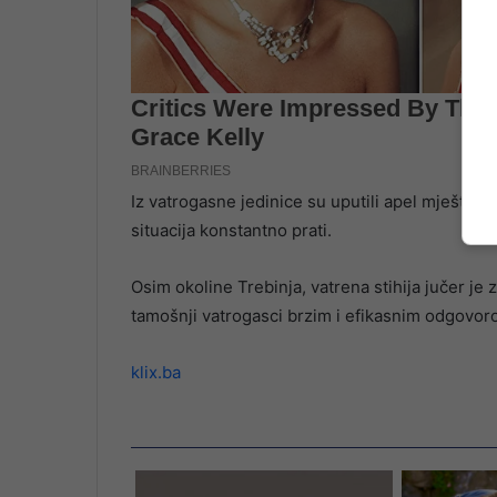
Iz vatrogasne jedinice su uputili apel mještani
situacija konstantno prati.
Osim okoline Trebinja, vatrena stihija jučer je z
tamošnji vatrogasci brzim i efikasnim odgovoro
klix.ba