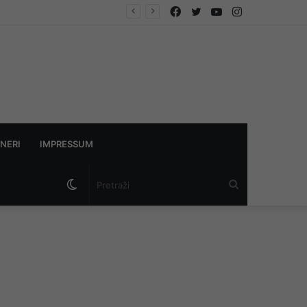
Facebook
Twitter
YouTube
Instagram
 istraga
NERI
IMPRESSUM
Switch
Pretraži
skin