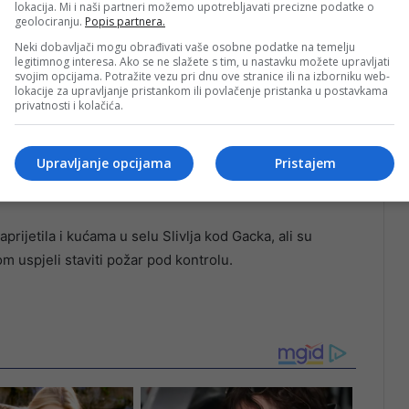
lokacija. Mi i naši partneri možemo upotrebljavati precizne podatke o
geolociranju.
Popis partnera.
Neki dobavljači mogu obrađivati vaše osobne podatke na temelju
legitimnog interesa. Ako se ne slažete s tim, u nastavku možete upravljati
svojim opcijama. Potražite vezu pri dnu ove stranice ili na izborniku web-
lokacije za upravljanje pristankom ili povlačenje pristanka u postavkama
privatnosti i kolačića.
Upravljanje opcijama
Pristajem
ma ugroženih sela da ostanu mirni i da ne paniče, jer se
aprijetila i kućama u selu Slivlja kod Gacka, ali su
m uspjeli staviti požar pod kontrolu.