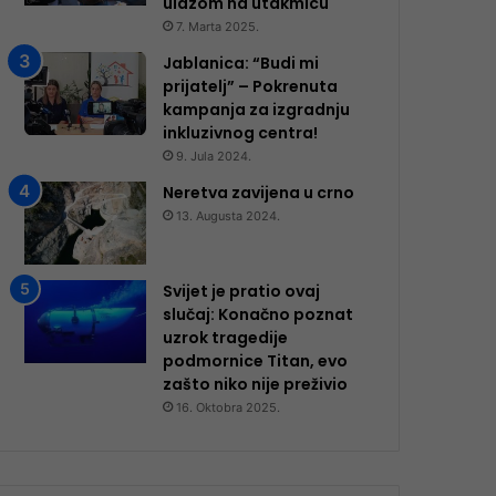
ulazom na utakmicu
7. Marta 2025.
Jablanica: “Budi mi
prijatelj” – Pokrenuta
kampanja za izgradnju
inkluzivnog centra!
9. Jula 2024.
Neretva zavijena u crno
13. Augusta 2024.
Svijet je pratio ovaj
slučaj: Konačno poznat
uzrok tragedije
podmornice Titan, evo
zašto niko nije preživio
16. Oktobra 2025.