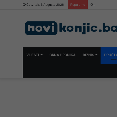
Otkriće naučnika
Četvrtak, 6 Augusta 2026
Popularno
VIJESTI
CRNA HRONIKA
BIZNIS
DRUŠT