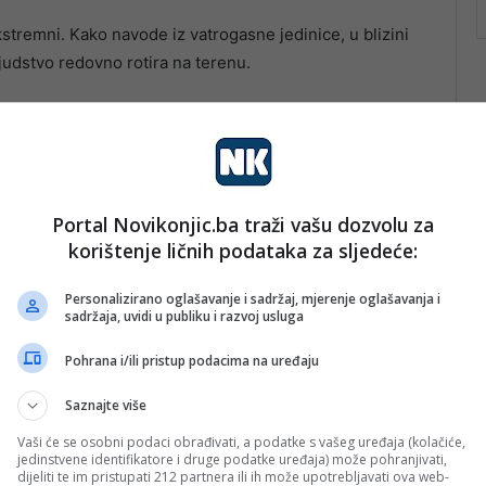
kstremni. Kako navode iz vatrogasne jedinice, u blizini
judstvo redovno rotira na terenu.
ituacijama, temperature blizu vatre dostižu i do 70
ečnosti, ali izdržavamo. Mijenjamo se na terenu”,
Portal Novikonjic.ba traži vašu dozvolu za
korištenje ličnih podataka za sljedeće:
Personalizirano oglašavanje i sadržaj, mjerenje oglašavanja i
sadržaja, uvidi u publiku i razvoj usluga
Pohrana i/ili pristup podacima na uređaju
Saznajte više
Vaši će se osobni podaci obrađivati, a podatke s vašeg uređaja (kolačiće,
jedinstvene identifikatore i druge podatke uređaja) može pohranjivati,
dijeliti te im pristupati 212 partnera ili ih može upotrebljavati ova web-