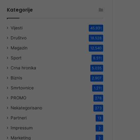
Kategorije
Vijesti
45.931
Društvo
18.528
Magazin
12.540
Sport
8.511
Crna hronika
5.035
Biznis
2.907
Smrtovnice
1.211
PROMO
278
Nekategorisano
273
Partneri
13
Impressum
2
Marketing
2