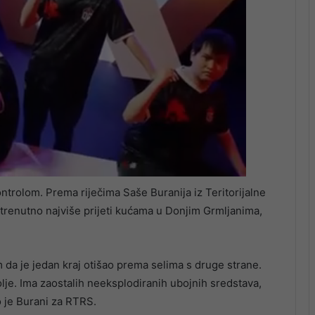
ontrolom. Prema riječima Saše Buranija iz Teritorijalne
 trenutno najviše prijeti kućama u Donjim Grmljanima,
im da je jedan kraj otišao prema selima s druge strane.
olje. Ima zaostalih neeksplodiranih ubojnih sredstava,
o je Burani za RTRS.