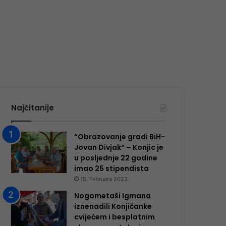
Najčitanije
“Obrazovanje gradi BiH-
Jovan Divjak“ – Konjic je
u posljednje 22 godine
imao 25 ​​stipendista
15. Februara 2023.
Nogometaši Igmana
iznenadili Konjičanke
cvijećem i besplatnim