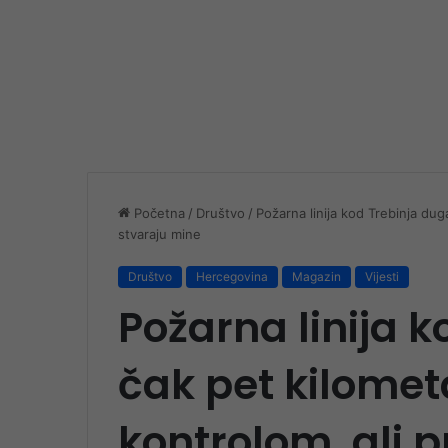
Početna
/
Društvo
/
Požarna linija kod Trebinja dug
stvaraju mine
Društvo
Hercegovina
Magazin
Vijesti
Požarna linija 
čak pet kilomet
kontrolom, ali 