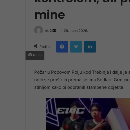
mine
Send
nk 2
29. Juna 2026.
an
Facebook
Twitter
LinkedIn
email
Podijeli
RTRS
Požar u Popovom Polju kod Trebinja i dalje je a
noći se proširila prema selima Sedlari, Grmljan
stihijom kako bi odbranili stambene objekte.