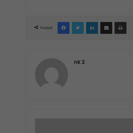
Facebook
Twitter
LinkedIn
Share via Email
Pri
Podijeli
nk 2