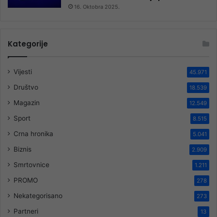
16. Oktobra 2025.
Kategorije
Vijesti
45.971
Društvo
18.539
Magazin
12.549
Sport
8.515
Crna hronika
5.041
Biznis
2.909
Smrtovnice
1.211
PROMO
278
Nekategorisano
273
Partneri
13