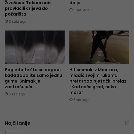
Živašnici: Tokom noći
dalje…
provlačili crijeva do
5 sati ago
požarišta
3 sata ago
Pogledajte šta se dogodi
Hit snimak iz Mostara,
kada zapalite samo jednu
mladić svojim rukama
gumu: Snimak je
prefarbao pješački prelaz:
zastrašujući
“Kad neće grad, neko
mora”
5 sati ago
5 sati ago
Najčitanije