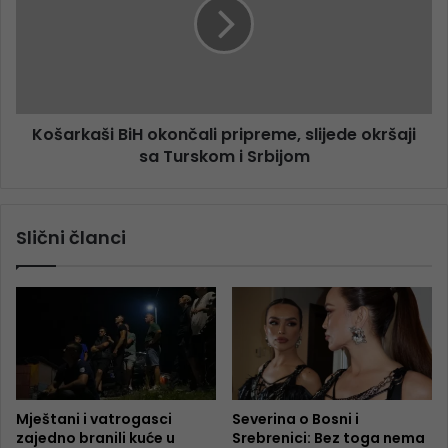
Košarkaši BiH okončali pripreme, slijede okršaji
sa Turskom i Srbijom
Slični članci
Mještani i vatrogasci
Severina o Bosni i
zajedno branili kuće u
Srebrenici: Bez toga nema