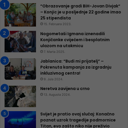
“Obrazovanje gradi BiH-Jovan Divjak“
– Konjic je u posljednje 22 godine imao
25 ​​stipendista
15. Februara 2023.
Nogometaši Igmana iznenadili
Konjičanke cvijećem i besplatnim
ulazom na utakmicu
7. Marta 2025.
Jablanica: “Budi mi prijatelj” –
Pokrenuta kampanja za izgradnju
inkluzivnog centra!
9. Jula 2024.
Neretva zavijena u crno
13. Augusta 2024.
Svijet je pratio ovaj slučaj: Konačno
poznat uzrok tragedije podmornice
Titan, evo zašto niko nije preživio