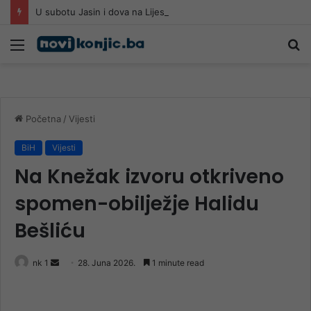
U subotu Jasin i dova na Lijesci
Meni
Pr
Početna
/
Vijesti
BiH
Vijesti
Na Knežak izvoru otkriveno
spomen-obilježje Halidu
Bešliću
Send
nk 1
28. Juna 2026.
1 minute read
an
email