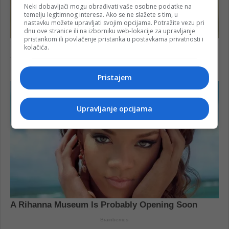
Neki dobavljači mogu obrađivati vaše osobne podatke na
temelju legitimnog interesa. Ako se ne slažete s tim, u
nastavku možete upravljati svojim opcijama. Potražite vezu pri
dnu ove stranice ili na izborniku web-lokacije za upravljanje
pristankom ili povlačenje pristanka u postavkama privatnosti i
kolačića.
Pristajem
Upravljanje opcijama