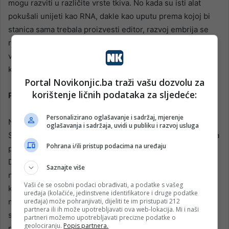
mogu razviti u različite vrste tkiva. No kada su isti alat
pokušali unijeti kao RNA, dakle kao uputu prema kojoj bi
stanica sama trebala proizvesti editor, razvoj embrija se
rano zaustavio. To pokazuje da kod ovakvih zahvata nije
važan samo alat koji se koristi, nego i trenutak i oblik u
kojem se unosi.
Portal Novikonjic.ba traži vašu dozvolu za
korištenje ličnih podataka za sljedeće:
Problem mozaičnosti
Personalizirano oglašavanje i sadržaj, mjerenje
No, problem nije riješen u cijelosti. Prema izvještaju Wall
oglašavanja i sadržaja, uvidi u publiku i razvoj usluga
Street Journala, u Eglijevoj studiji gotovo 80 posto embrija
Pohrana i/ili pristup podacima na uređaju
postalo je mozaično, što znači da genetska promjena u
DNA nije zahvatila sve stanice; dio je zadržao
Saznajte više
nepromijenjen gen. Mozaičnost je velik problem za bilo
Vaši će se osobni podaci obrađivati, a podatke s vašeg
kakvu kliničku primjenu jer bi embrij mogao imati
uređaja (kolačiće, jedinstvene identifikatore i druge podatke
mješavinu uređenih i neuređenih stanica. Ako se želi
uređaja) može pohranjivati, dijeliti te im pristupati 212
partnera ili ih može upotrebljavati ova web-lokacija. Mi i naši
spriječiti nasljedna bolest, takav rezultat nije dovoljno
partneri možemo upotrebljavati precizne podatke o
geolociranju.
Popis partnera.
pouzdan.