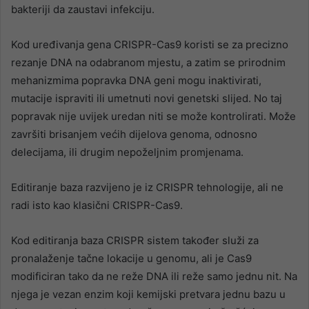
bakteriji da zaustavi infekciju.
Kod uređivanja gena CRISPR-Cas9 koristi se za precizno
rezanje DNA na odabranom mjestu, a zatim se prirodnim
mehanizmima popravka DNA geni mogu inaktivirati,
mutacije ispraviti ili umetnuti novi genetski slijed. No taj
popravak nije uvijek uredan niti se može kontrolirati. Može
završiti brisanjem većih dijelova genoma, odnosno
delecijama, ili drugim nepoželjnim promjenama.
Editiranje baza razvijeno je iz CRISPR tehnologije, ali ne
radi isto kao klasični CRISPR-Cas9.
Kod editiranja baza CRISPR sistem također služi za
pronalaženje tačne lokacije u genomu, ali je Cas9
modificiran tako da ne reže DNA ili reže samo jednu nit. Na
njega je vezan enzim koji kemijski pretvara jednu bazu u