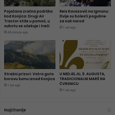
Pojačana zračna podrška
Reis Kavazović na Igmanu:
kod Konjica: Drugi Air
Dvije su bolesti pogubne
Tractor stiže u pomoć, u
za naš narod
subotu se očekuje i treći
1 sat ago
48 minuta ago
Strašni prizori: Vatra guta
U NEDJELJU, 9. AUGUSTA,
borovu šumu iznad Konjica
TRADICIONALNI MARŠ NA
ČVRSNICU
1 sat ago
1 sat ago
Najčitanije