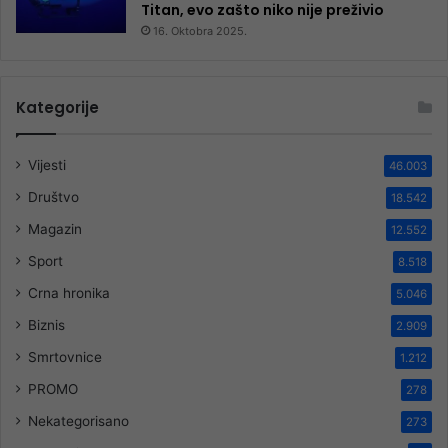
Titan, evo zašto niko nije preživio
16. Oktobra 2025.
Kategorije
Vijesti
46.003
Društvo
18.542
Magazin
12.552
Sport
8.518
Crna hronika
5.046
Biznis
2.909
Smrtovnice
1.212
PROMO
278
Nekategorisano
273