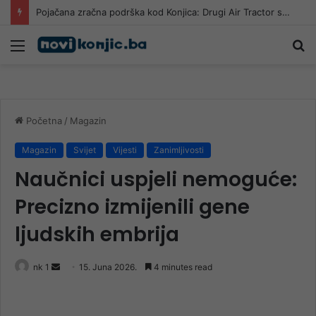
Reis Kavazović na Igmanu: Dvije su bolesti pogubne za naš narod
Meni
Pr
Početna
/
Magazin
Magazin
Svijet
Vijesti
Zanimljivosti
Naučnici uspjeli nemoguće:
Precizno izmijenili gene
ljudskih embrija
Send
nk 1
15. Juna 2026.
4 minutes read
an
email