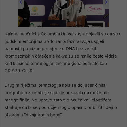
00:00
/
00:59
Naime, naučnici s Columbia Universityja objavili su da su u
ljudskim embrijima u vrlo ranoj fazi razvoja uspjeli
napraviti precizne promjene u DNA bez velikih
kromosomskih oštećenja kakva su se ranije često viđala
kod klasične tehnologije izmjene gena poznate kao
CRISPR-Cas9.
Drugim riječima, tehnologija koja se do jučer činila
pregrubom za embrije sada je pokazala da može biti
mnogo finija. No upravo zato dio naučnika i bioetičara
strahuje da bi se područje moglo opasno približiti ideji o
stvaranju “dizajniranih beba”.