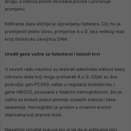
drugu, a stanica potom dovršava proces i učvršćuje
promjenu.
Editiranje baza sličnije je ispravljanju tipfelera. Cilj mu je
promijeniti jedno slovo, primjerice A u G, bez velikog reza
kroz dvostruku zavojnicu DNA.
Uredili gene važne za holesterol i bolesti krvi
U novom radu naučnici su testirali adeninske editore baza,
odnosno alate koji mogu pretvarati A u G. Ciljali su dva
područja: gen PCSK9, važan u regulaciji kolesterola, i
gene HBG1/2, povezane s fetalnim hemoglobinom, što je
važno za bolesti poput anemije srpastih stanica i beta-
talasemije. Hemoglobin je protein u crvenim krvnim
stanicama koji prenosi kisik.
Najvažniji rezultat pokusa bio je taj da je editiranje bilo