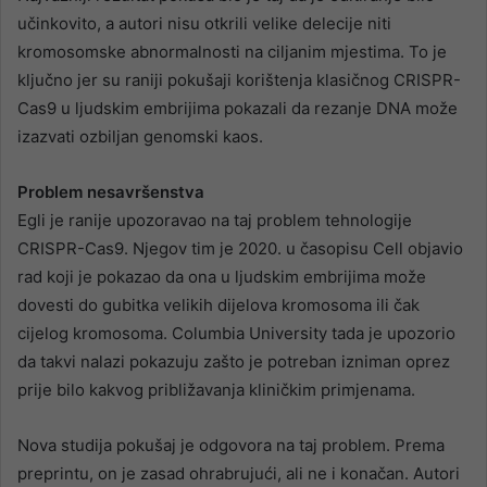
učinkovito, a autori nisu otkrili velike delecije niti
kromosomske abnormalnosti na ciljanim mjestima. To je
ključno jer su raniji pokušaji korištenja klasičnog CRISPR-
Cas9 u ljudskim embrijima pokazali da rezanje DNA može
izazvati ozbiljan genomski kaos.
Problem nesavršenstva
Egli je ranije upozoravao na taj problem tehnologije
CRISPR-Cas9. Njegov tim je 2020. u časopisu Cell objavio
rad koji je pokazao da ona u ljudskim embrijima može
dovesti do gubitka velikih dijelova kromosoma ili čak
cijelog kromosoma. Columbia University tada je upozorio
da takvi nalazi pokazuju zašto je potreban izniman oprez
prije bilo kakvog približavanja kliničkim primjenama.
Nova studija pokušaj je odgovora na taj problem. Prema
preprintu, on je zasad ohrabrujući, ali ne i konačan. Autori