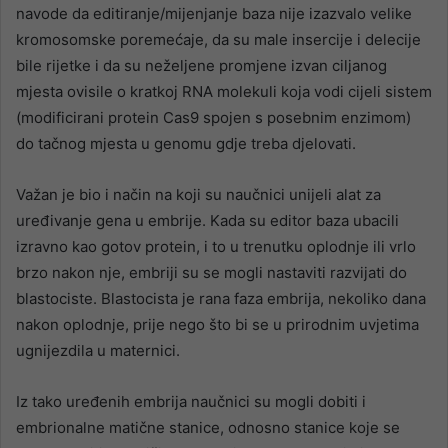
navode da editiranje/mijenjanje baza nije izazvalo velike
kromosomske poremećaje, da su male insercije i delecije
bile rijetke i da su neželjene promjene izvan ciljanog
mjesta ovisile o kratkoj RNA molekuli koja vodi cijeli sistem
(modificirani protein Cas9 spojen s posebnim enzimom)
do tačnog mjesta u genomu gdje treba djelovati.
Važan je bio i način na koji su naučnici unijeli alat za
uređivanje gena u embrije. Kada su editor baza ubacili
izravno kao gotov protein, i to u trenutku oplodnje ili vrlo
brzo nakon nje, embriji su se mogli nastaviti razvijati do
blastociste. Blastocista je rana faza embrija, nekoliko dana
nakon oplodnje, prije nego što bi se u prirodnim uvjetima
ugnijezdila u maternici.
Iz tako uređenih embrija naučnici su mogli dobiti i
embrionalne matične stanice, odnosno stanice koje se