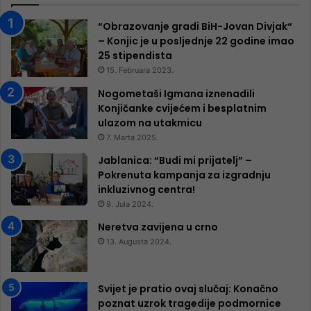
“Obrazovanje gradi BiH-Jovan Divjak“
– Konjic je u posljednje 22 godine imao
25 ​​stipendista
15. Februara 2023.
Nogometaši Igmana iznenadili
Konjičanke cvijećem i besplatnim
ulazom na utakmicu
7. Marta 2025.
Jablanica: “Budi mi prijatelj” –
Pokrenuta kampanja za izgradnju
inkluzivnog centra!
9. Jula 2024.
Neretva zavijena u crno
13. Augusta 2024.
Svijet je pratio ovaj slučaj: Konačno
poznat uzrok tragedije podmornice