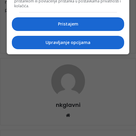
pristankom ili povlačenje pristanka u postavkama privatnosti i
njihovim prvim sportskim koracima (ili bolje rečeno –
kolačića.
puzajima)!
Pristajem
Konjic summer fest
Upravljanje opcijama
nkglavni
Website