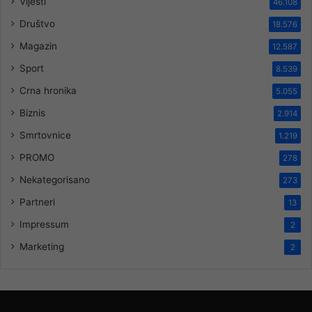
Vijesti
46.108
Društvo
18.576
Magazin
12.587
Sport
8.539
Crna hronika
5.055
Biznis
2.914
Smrtovnice
1.219
PROMO
278
Nekategorisano
273
Partneri
13
Impressum
2
Marketing
2