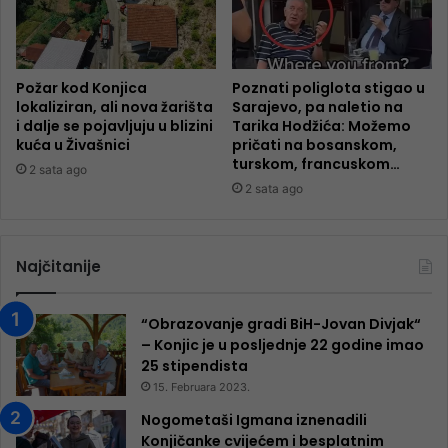
Požar kod Konjica
Poznati poliglota stigao u
lokaliziran, ali nova žarišta
Sarajevo, pa naletio na
i dalje se pojavljuju u blizini
Tarika Hodžića: Možemo
kuća u Živašnici
pričati na bosanskom,
turskom, francuskom…
2 sata ago
2 sata ago
Najčitanije
“Obrazovanje gradi BiH-Jovan Divjak“
– Konjic je u posljednje 22 godine imao
25 ​​stipendista
15. Februara 2023.
Nogometaši Igmana iznenadili
Konjičanke cvijećem i besplatnim