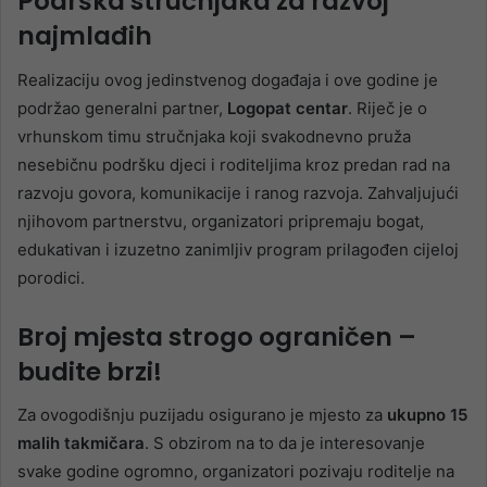
Podrška stručnjaka za razvoj
najmlađih
Realizaciju ovog jedinstvenog događaja i ove godine je
podržao generalni partner,
Logopat centar
. Riječ je o
vrhunskom timu stručnjaka koji svakodnevno pruža
nesebičnu podršku djeci i roditeljima kroz predan rad na
razvoju govora, komunikacije i ranog razvoja. Zahvaljujući
njihovom partnerstvu, organizatori pripremaju bogat,
edukativan i izuzetno zanimljiv program prilagođen cijeloj
porodici.
Broj mjesta strogo ograničen –
budite brzi!
Za ovogodišnju puzijadu osigurano je mjesto za
ukupno 15
malih takmičara
. S obzirom na to da je interesovanje
svake godine ogromno, organizatori pozivaju roditelje na