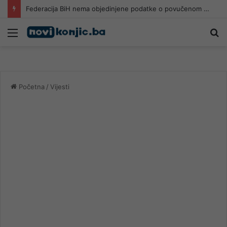
Federacija BiH nema objedinjene podatke o povučenom i uništenom mesu, prekršaji utvrđeni u 40 kontrola
Meni
Pr
Početna
/
Vijesti