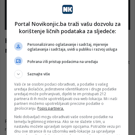
Summer Festu i oni najmanji imaju
priliku da budu najveće zvijezde“,
poručuju organizatori.
Portal Novikonjic.ba traži vašu dozvolu za
korištenje ličnih podataka za sljedeće:
Ključne informacije na jednom
Personalizirano oglašavanje i sadržaj, mjerenje
mjestu:
oglašavanja i sadržaja, uvidi u publiku i razvoj usluga
Pohrana i/ili pristup podacima na uređaju
Događaj:
Logopat Puzijada 2026 (Konjic Summer Fest
– Family Day)
Saznajte više
Datum:
Nedjelja, 5. juli 2026. godine
Vaši će se osobni podaci obrađivati, a podatke s vašeg
Lokacija:
Partizanovo igralište, Konjic
uređaja (kolačiće, jedinstvene identifikatore i druge podatke
uređaja) može pohranjivati, dijeliti te im pristupati 212
Vrijeme:
19:00 sati
partnera ili ih može upotrebljavati ova web-lokacija. Mi i naši
partneri možemo upotrebljavati precizne podatke o
Broj učesnika:
15 beba (prijave se otvaraju uskoro)
geolociranju.
Popis partnera.
Neki dobavljači mogu obrađivati vaše osobne podatke na
Pripremite bodrilačke rekvizite, naoružajte se dobrim
temelju legitimnog interesa. Ako se ne slažete s tim, u
nastavku možete upravljati svojim opcijama. Potražite vezu pri
raspoloženjem i podržite naše najmlađe sugrađane u
dnu ove stranice ili na izborniku web-lokacije za upravljanje