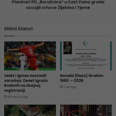
Planinari PD „Borašnica“ u čast Dana grada
osvojili vrhove Žljebina i Tjeme
Slični članci
Velež i Igman nastavili
Novalić (Huso) Ibrahim
saradnju: Deset igrača
1960. – 2026.
Rođenih na dvojnoj
1 sat ago
registraciji
58 minuta ago