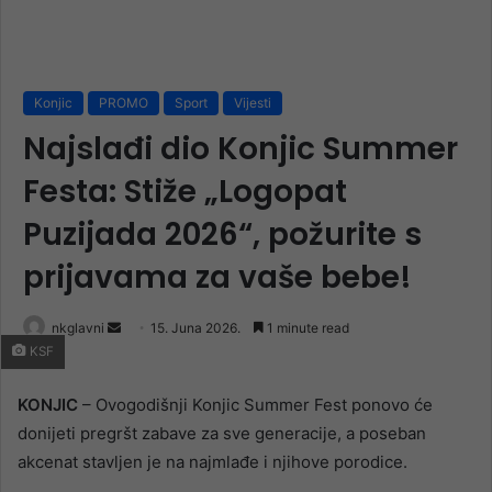
Konjic
PROMO
Sport
Vijesti
Najslađi dio Konjic Summer
Festa: Stiže „Logopat
Puzijada 2026“, požurite s
prijavama za vaše bebe!
Send
nkglavni
15. Juna 2026.
1 minute read
KSF
an
email
KONJIC
– Ovogodišnji Konjic Summer Fest ponovo će
donijeti pregršt zabave za sve generacije, a poseban
akcenat stavljen je na najmlađe i njihove porodice.