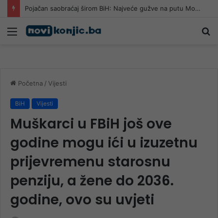
Pojačan saobraćaj širom BiH: Najveće gužve na putu Mostar – Jablanica, požari kod Konjica više ne ometaju promet
Meni
Pr
Početna
/
Vijesti
BiH
Vijesti
Muškarci u FBiH još ove
godine mogu ići u izuzetnu
prijevremenu starosnu
penziju, a žene do 2036.
godine, ovo su uvjeti