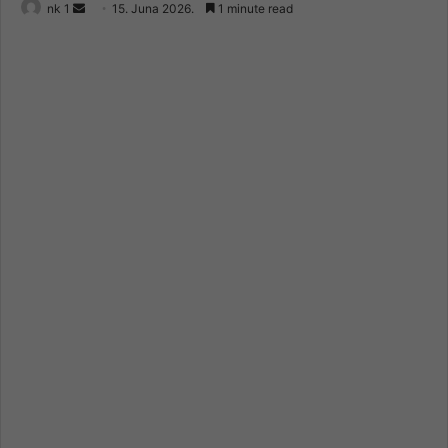
Send
nk 1
15. Juna 2026.
1 minute read
an
email