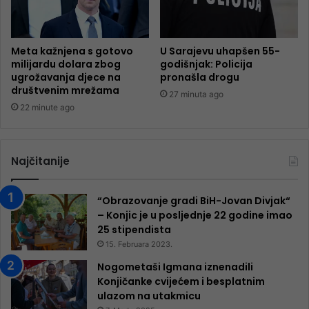
Meta kažnjena s gotovo
U Sarajevu uhapšen 55-
milijardu dolara zbog
godišnjak: Policija
ugrožavanja djece na
pronašla drogu
društvenim mrežama
27 minuta ago
22 minute ago
Najčitanije
“Obrazovanje gradi BiH-Jovan Divjak“
– Konjic je u posljednje 22 godine imao
25 ​​stipendista
15. Februara 2023.
Nogometaši Igmana iznenadili
Konjičanke cvijećem i besplatnim
ulazom na utakmicu