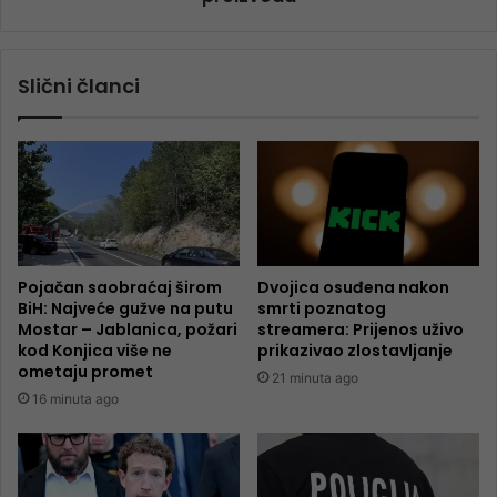
Slični članci
Pojačan saobraćaj širom
Dvojica osuđena nakon
BiH: Najveće gužve na putu
smrti poznatog
Mostar – Jablanica, požari
streamera: Prijenos uživo
kod Konjica više ne
prikazivao zlostavljanje
ometaju promet
21 minuta ago
16 minuta ago