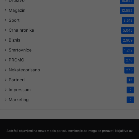
Društvo
18.542
Magazin
12.552
Sport
8.518
Crna hronika
5.045
Biznis
2.909
Smrtovnice
1.212
PROMO
278
Nekategorisano
273
Partneri
13
Impressum
2
Marketing
2
Sadržaji objavljeni na news media portalu novikonjic.ba mogu se preuzeti isključivo uz