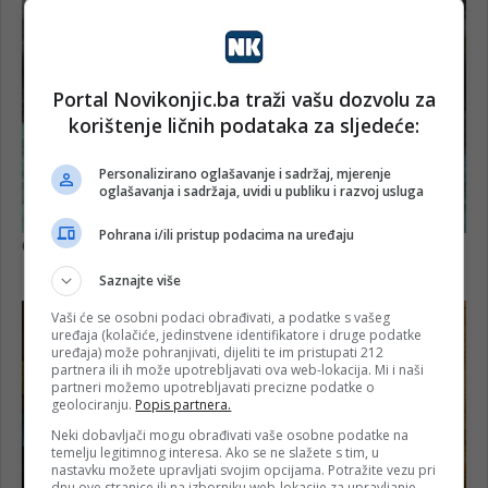
Portal Novikonjic.ba traži vašu dozvolu za
korištenje ličnih podataka za sljedeće:
Personalizirano oglašavanje i sadržaj, mjerenje
oglašavanja i sadržaja, uvidi u publiku i razvoj usluga
Pohrana i/ili pristup podacima na uređaju
Saznajte više
Vaši će se osobni podaci obrađivati, a podatke s vašeg
uređaja (kolačiće, jedinstvene identifikatore i druge podatke
uređaja) može pohranjivati, dijeliti te im pristupati 212
partnera ili ih može upotrebljavati ova web-lokacija. Mi i naši
partneri možemo upotrebljavati precizne podatke o
geolociranju.
Popis partnera.
Neki dobavljači mogu obrađivati vaše osobne podatke na
temelju legitimnog interesa. Ako se ne slažete s tim, u
nastavku možete upravljati svojim opcijama. Potražite vezu pri
dnu ove stranice ili na izborniku web-lokacije za upravljanje