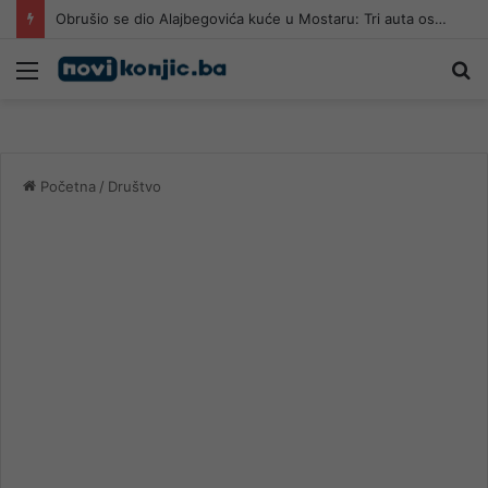
Obrušio se dio Alajbegovića kuće u Mostaru: Tri auta ostala zatrpana
Meni
Pr
Početna
/
Društvo