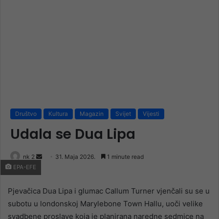
Društvo
Kultura
Magazin
Svijet
Vijesti
Udala se Dua Lipa
Send
nk 2
31. Maja 2026.
1 minute read
EPA-EFE
an
email
Pjevačica Dua Lipa i glumac Callum Turner vjenčali su se u
subotu u londonskoj Marylebone Town Hallu, uoči velike
svadbene proslave koja je planirana naredne sedmice na