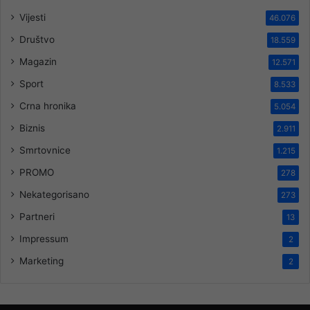
Vijesti
46.076
Društvo
18.559
Magazin
12.571
Sport
8.533
Crna hronika
5.054
Biznis
2.911
Smrtovnice
1.215
PROMO
278
Nekategorisano
273
Partneri
13
Impressum
2
Marketing
2