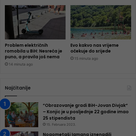
Problem električnih
Evo kakvo nas vrijeme
romobila u BiH: Nesreća je
očekuje do srijede
puno, a pravila još nema
15 minuta ago
14 minuta ago
Najčitanije
“Obrazovanje gradi BiH-Jovan Divjak“
– Konjic je u posljednje 22 godine imao
25 ​​stipendista
15. Februara 2023.
Nogometaši Igmana iznenadili