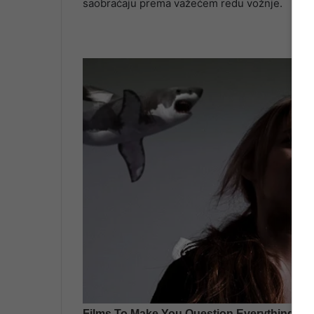
saobraćaju prema važećem redu vožnje.