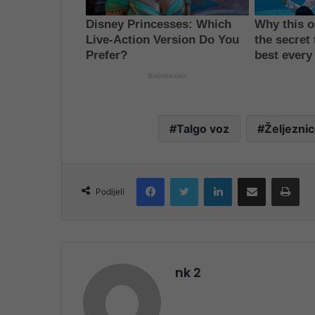
Talgo voz
Željezni
Facebook
Twitter
LinkedIn
Share via Email
Pri
Podijeli
nk 2