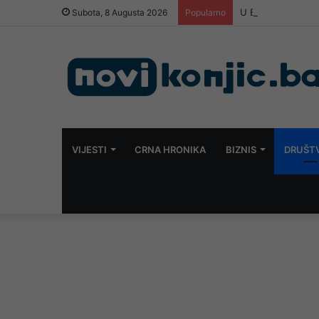
U BiH ubijen muš
Subota, 8 Augusta 2026
Popularno
VIJESTI
CRNA HRONIKA
BIZNIS
DRUŠT