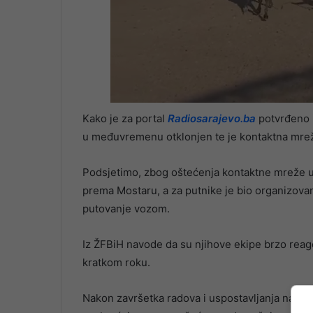
Kako je za portal
Radiosarajevo.ba
potvrđeno 
u međuvremenu otklonjen te je kontaktna mrež
Podsjetimo, zbog oštećenja kontaktne mreže u 
prema Mostaru, a za putnike je bio organizovan
putovanje vozom.
Iz ŽFBiH navode da su njihove ekipe brzo reago
kratkom roku.
Nakon završetka radova i uspostavljanja napaj