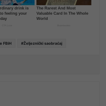
ce FBiH
Željeznički saobraćaj
nt