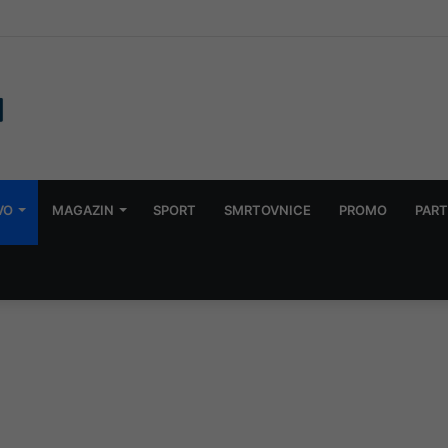
karac, uhapšena njegova supruga, upucan u glavu
VO
MAGAZIN
SPORT
SMRTOVNICE
PROMO
PART