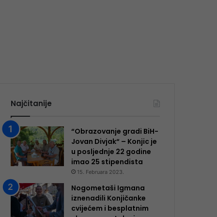
Najčitanije
“Obrazovanje gradi BiH-
Jovan Divjak“ – Konjic je
u posljednje 22 godine
imao 25 ​​stipendista
15. Februara 2023.
Nogometaši Igmana
iznenadili Konjičanke
cvijećem i besplatnim