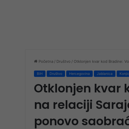
Početna
/
Društvo
/
Otklonjen kvar kod Bradine: Vo
BiH
Društvo
Hercegovina
Jablanica
Konji
Otklonjen kvar 
na relaciji Sara
ponovo saobrać