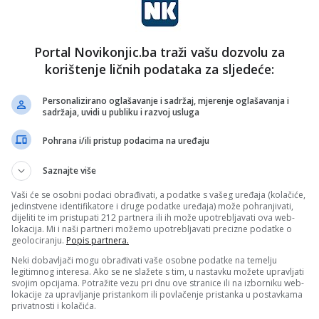
Portal Novikonjic.ba traži vašu dozvolu za
korištenje ličnih podataka za sljedeće:
Personalizirano oglašavanje i sadržaj, mjerenje oglašavanja i
sadržaja, uvidi u publiku i razvoj usluga
Pohrana i/ili pristup podacima na uređaju
Saznajte više
Vaši će se osobni podaci obrađivati, a podatke s vašeg uređaja (kolačiće,
jedinstvene identifikatore i druge podatke uređaja) može pohranjivati,
dijeliti te im pristupati 212 partnera ili ih može upotrebljavati ova web-
lokacija. Mi i naši partneri možemo upotrebljavati precizne podatke o
geolociranju.
Popis partnera.
Neki dobavljači mogu obrađivati vaše osobne podatke na temelju
legitimnog interesa. Ako se ne slažete s tim, u nastavku možete upravljati
svojim opcijama. Potražite vezu pri dnu ove stranice ili na izborniku web-
lokacije za upravljanje pristankom ili povlačenje pristanka u postavkama
privatnosti i kolačića.