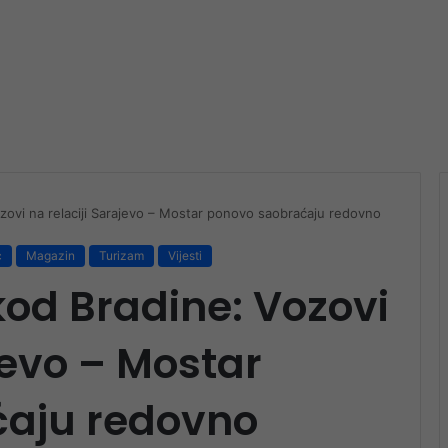
zovi na relaciji Sarajevo – Mostar ponovo saobraćaju redovno
c
Magazin
Turizam
Vijesti
kod Bradine: Vozovi
jevo – Mostar
aju redovno