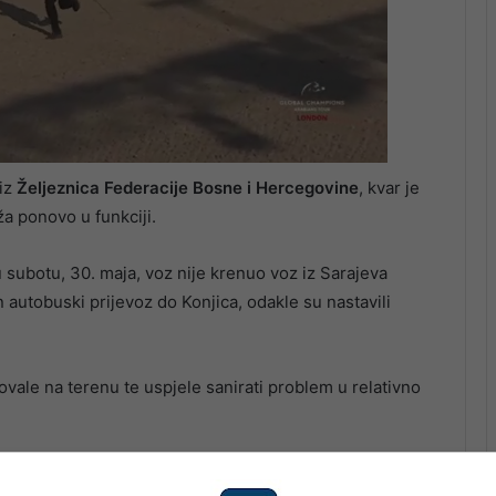
iz
Željeznica Federacije Bosne i Hercegovine
, kvar je
a ponovo u funkciji.
subotu, 30. maja, voz nije krenuo voz iz Sarajeva
 autobuski prijevoz do Konjica, odakle su nastavili
vale na terenu te uspjele sanirati problem u relativno
anja kontaktne mreže, vozovi na ovoj dionici ponovo