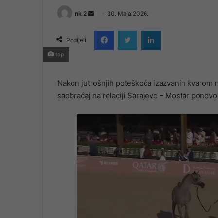
Send
nk 2
30. Maja 2026.
an
Facebook
Twitter
LinkedIn
email
Podijeli
top
Nakon jutrošnjih poteškoća izazvanih kvarom n
saobraćaj na relaciji Sarajevo – Mostar ponovo