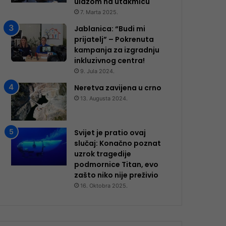
ulazom na utakmicu
7. Marta 2025.
Jablanica: “Budi mi
prijatelj” – Pokrenuta
kampanja za izgradnju
inkluzivnog centra!
9. Jula 2024.
Neretva zavijena u crno
13. Augusta 2024.
Svijet je pratio ovaj
slučaj: Konačno poznat
uzrok tragedije
podmornice Titan, evo
zašto niko nije preživio
16. Oktobra 2025.