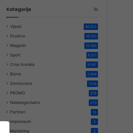
Kategorije
Vijesti
46.023
Društvo
18.550
Magazin
12.560
Sport
8.521
Crna hronika
5.047
Biznis
2.909
Smrtovnice
1.214
PROMO
278
Nekategorisano
273
Partneri
13
Impressum
2
Marketing
2