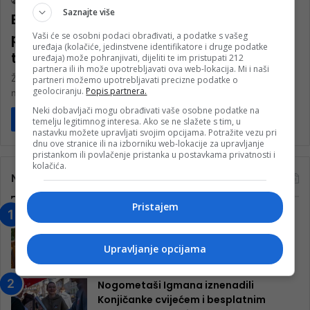
nk 2
21. Jula 2025.
Saznajte više
Ekstremne vrućine u BiH uzrokuju
probleme: Šine se deformisale od
Vaši će se osobni podaci obrađivati, a podatke s vašeg
uređaja (kolačiće, jedinstvene identifikatore i druge podatke
toplote
uređaja) može pohranjivati, dijeliti te im pristupati 212
partnera ili ih može upotrebljavati ova web-lokacija. Mi i naši
Željeznički saobraćaj od poslije podne je u privremenom prekidu
partneri možemo upotrebljavati precizne podatke o
geolociranju.
Popis partnera.
na relacijama Banja Luka – Prijedor i Doboj – Petrovo Novo…
Neki dobavljači mogu obrađivati vaše osobne podatke na
Pročitaj više
temelju legitimnog interesa. Ako se ne slažete s tim, u
nastavku možete upravljati svojim opcijama. Potražite vezu pri
dnu ove stranice ili na izborniku web-lokacije za upravljanje
pristankom ili povlačenje pristanka u postavkama privatnosti i
kolačića.
Najčitanije
Pristajem
“Obrazovanje gradi BiH-Jovan Divjak“
– Konjic je u posljednje 22 godine imao
25 ​​stipendista
Upravljanje opcijama
15. Februara 2023.
Nogometaši Igmana iznenadili
Konjičanke cvijećem i besplatnim