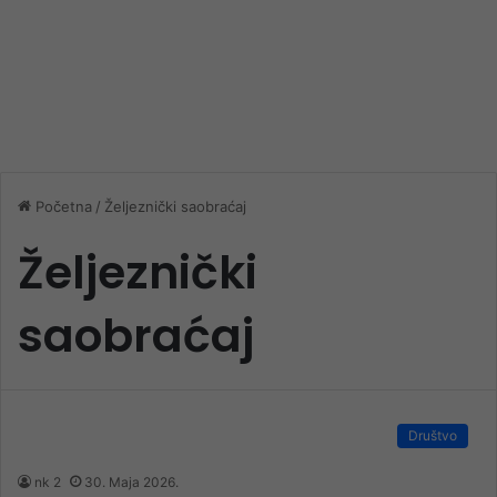
Početna
/
Željeznički saobraćaj
Željeznički
saobraćaj
Društvo
nk 2
30. Maja 2026.