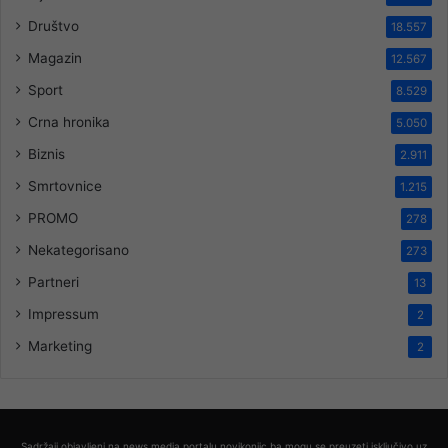
Društvo
18.557
Magazin
12.567
Sport
8.529
Crna hronika
5.050
Biznis
2.911
Smrtovnice
1.215
PROMO
278
Nekategorisano
273
Partneri
13
Impressum
2
Marketing
2
Sadržaji objavljeni na news media portalu novikonjic.ba mogu se preuzeti isključivo uz