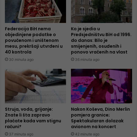
Federacija BiH nema
Ko je sjedio u
objedinjene podatke o
Predsjedništvu BiH od 1996.
povučenom i uništenom
do danas: Bilo je
mesu, prekršaji utvrđeni u
smijenjenih, osuđenih i
40 kontrola
ponovo vraćenih na vlast
30 minuta ago
36 minuta ago
Struja, voda, grijanje:
Nakon Koševa, Dino Merlin
Znate li šta zapravo
pomjera granice;
plaćate kada vam stignu
Spektakularan dolazak
računi?
avionom na koncert
37 minuta ago
42 minute ago