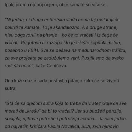
Ipak, prema njenoj ocjeni, obje kamate su visoke.
“Ni jedna, ni druga entitetska vlada nema taj rast koji će
pokriti te kamate. To je skandalozno. A s druge strane,
nisu odgovorili na pitanje – ko će to vraćati i iz čega će
vraćati. Pogotovo iz razloga što je tržište kapitala mrtvo,
posebno u FBiH. Sve se dešava na međunarodnom tržištu,
za sve projekte se zadužujemo vani. Pustili smo da svako
radi šta hoće”
, kaže Cenićeva.
Ona kaže da se sada postavlja pitanje kako će se živjeti
sutra.
“Šta će sa djecom sutra koja to treba da vrate? Gdje će sve
morati da „krešu“ da bi to vraćali? Jer su budžeti penzije,
socijala, njihove potrebe i potrošnja tekuća… Ja sam jedan
od najvećih kritičara Fadila Novalića, SDA, svih njihovih