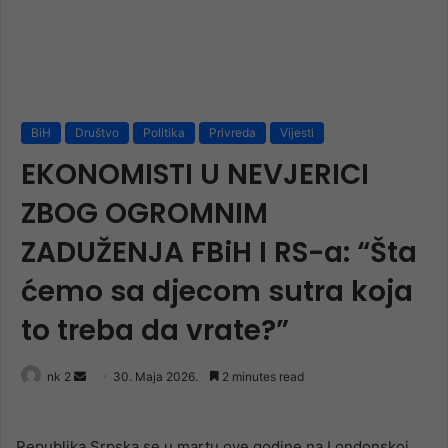
BiH
Društvo
Politika
Privreda
Vijesti
EKONOMISTI U NEVJERICI
ZBOG OGROMNIM
ZADUŽENJA FBiH I RS-a: “Šta
ćemo sa djecom sutra koja
to treba da vrate?”
Send
nk 2
30. Maja 2026.
2 minutes read
an
email
Republika Srpska se u martu ove godine na Londonskoj