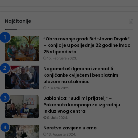
Najčitanije
“Obrazovanje gradi BiH-Jovan Divjak“
– Konjic je u posljednje 22 godine imao
25 ​​stipendista
15. Februara 2023.
Nogometaši Igmana iznenadili
Konjičanke cvijećem i besplatnim
ulazom na utakmicu
7. Marta 2025.
Jablanica: “Budi mi prijatelj” –
Pokrenuta kampanja za izgradnju
inkluzivnog centra!
9. Jula 2024.
Neretva zavijena u crno
13. Augusta 2024.