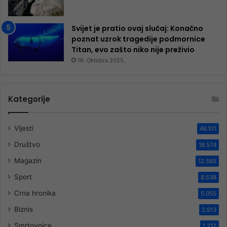
Svijet je pratio ovaj slučaj: Konačno
poznat uzrok tragedije podmornice
Titan, evo zašto niko nije preživio
16. Oktobra 2025.
Kategorije
Vijesti
46.101
Društvo
18.574
Magazin
12.585
Sport
8.538
Crna hronika
5.055
Biznis
2.913
Smrtovnice
1.217