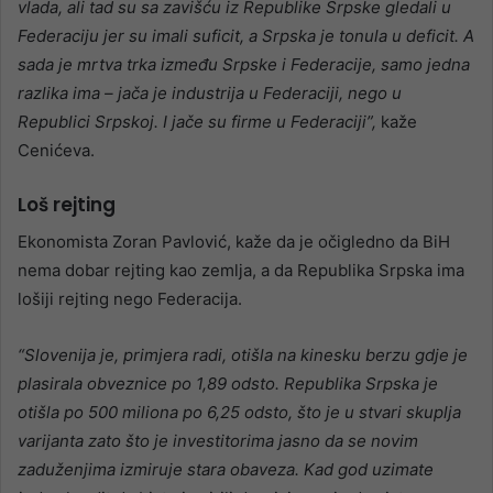
vlada, ali tad su sa zavišću iz Republike Srpske gledali u
Federaciju jer su imali suficit, a Srpska je tonula u deficit. A
sada je mrtva trka između Srpske i Federacije, samo jedna
razlika ima – jača je industrija u Federaciji, nego u
Republici Srpskoj. I jače su firme u Federaciji”,
kaže
Cenićeva.
Loš rejting
Ekonomista Zoran Pavlović, kaže da je očigledno da BiH
nema dobar rejting kao zemlja, a da Republika Srpska ima
lošiji rejting nego Federacija.
“Slovenija je, primjera radi, otišla na kinesku berzu gdje je
plasirala obveznice po 1,89 odsto. Republika Srpska je
otišla po 500 miliona po 6,25 odsto, što je u stvari skuplja
varijanta zato što je investitorima jasno da se novim
zaduženjima izmiruje stara obaveza. Kad god uzimate