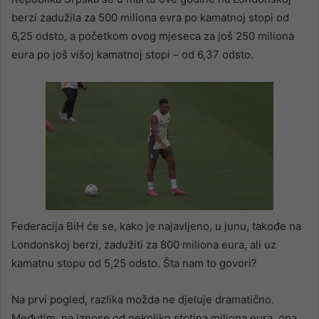
berzi zadužila za 500 miliona evra po kamatnoj stopi od
6,25 odsto, a početkom ovog mjeseca za još 250 miliona
eura po još višoj kamatnoj stopi – od 6,37 odsto.
Federacija BiH će se, kako je najavljeno, u junu, takođe na
Londonskoj berzi, zadužiti za 800 miliona eura, ali uz
kamatnu stopu od 5,25 odsto. Šta nam to govori?
Na prvi pogled, razlika možda ne djeluje dramatično.
Međutim, na iznose od nekoliko stotina miliona eura, ona