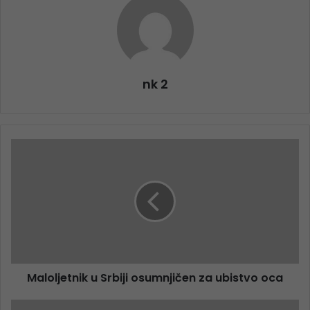
nk 2
Maloljetnik u Srbiji osumnjičen za ubistvo oca