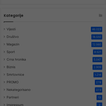
Kategorije
Vijesti
46.023
Društvo
18.550
Magazin
12.560
Sport
8.521
Crna hronika
5.047
Biznis
2.909
Smrtovnice
1.214
PROMO
278
Nekategorisano
273
Partneri
13
Impressum
2