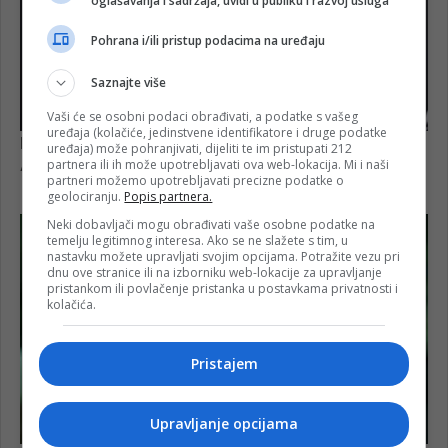
oglašavanja i sadržaja, uvidi u publiku i razvoj usluga
Pohrana i/ili pristup podacima na uređaju
Saznajte više
Vaši će se osobni podaci obrađivati, a podatke s vašeg
uređaja (kolačiće, jedinstvene identifikatore i druge podatke
uređaja) može pohranjivati, dijeliti te im pristupati 212
partnera ili ih može upotrebljavati ova web-lokacija. Mi i naši
partneri možemo upotrebljavati precizne podatke o
geolociranju.
Popis partnera.
Neki dobavljači mogu obrađivati vaše osobne podatke na
temelju legitimnog interesa. Ako se ne slažete s tim, u
nastavku možete upravljati svojim opcijama. Potražite vezu pri
dnu ove stranice ili na izborniku web-lokacije za upravljanje
pristankom ili povlačenje pristanka u postavkama privatnosti i
kolačića.
Pristajem
Upravljanje opcijama