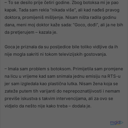
– To se desilo prije četiri godine. Zbog botoksa mi je pao
kapak. Tada sam rekla “nikada više”, ali kad nađeš pravog
doktora, promijeniš mišljenje. Nisam ništa radila godinu
dana, meni moj doktor kaže sada: “Goco, dođi”, ali ja ne bih
da pretjerujem – kazala je.
Goca je priznala da su posljedice bile toliko vidljive da ih
nije mogla sakriti ni tokom televizijskih gostovanja.
– Imala sam problem s botoksom. Primijetila sam promjene
na licu u vrijeme kad sam snimala jednu emisiju na RTS-u
jer sam izgledala kao plastična lutka. Nisam žena koja se
zateže putem tih varijanti do neprepoznatljivosti i nemam
previše iskustva s takvim intervencijama, ali za ovo se
vidjelo da nešto nije kako treba – dodala je.