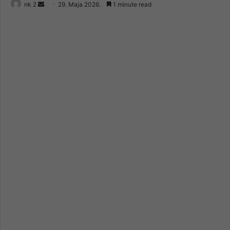
Send
nk 2
29. Maja 2026.
1 minute read
an
email