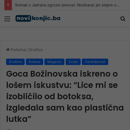
U Hrvatskoj uhvaćen 73-godišnji piroman koji je u jednom danu izazvao 5 požara
Meni
Pr
Početna
/
Društvo
Društvo
Kultura
Magazin
Svijet
Zanimljivosti
Goca Božinovska iskreno o
lošem iskustvu: “Lice mi se
izobličilo od botoksa,
izgledala sam kao plastična
lutka”