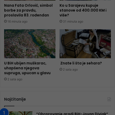
Nana Fata Orlović, simbol
Ko u Sarajevu kupuje
borbe za pravdu,
stanove od 400.000 KM i
proslavila 83. rođendan
više?
16 minuta ago
31 minuta ago
U BiH ubijen muškarac,
Znate li šta je sehara?
uhapšena njegova
2 sata ago
supruga, upucan u glavu
2 sata ago
Najčitanije
“Obrazovanje gradi BiH-Jovan Divjak“