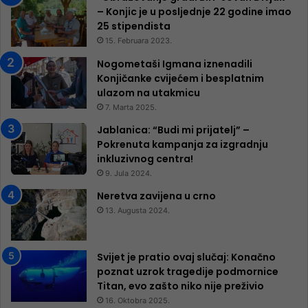
– Konjic je u posljednje 22 godine imao
25 ​​stipendista
15. Februara 2023.
Nogometaši Igmana iznenadili
Konjičanke cvijećem i besplatnim
ulazom na utakmicu
7. Marta 2025.
Jablanica: “Budi mi prijatelj” –
Pokrenuta kampanja za izgradnju
inkluzivnog centra!
9. Jula 2024.
Neretva zavijena u crno
13. Augusta 2024.
Svijet je pratio ovaj slučaj: Konačno
poznat uzrok tragedije podmornice
Titan, evo zašto niko nije preživio
16. Oktobra 2025.