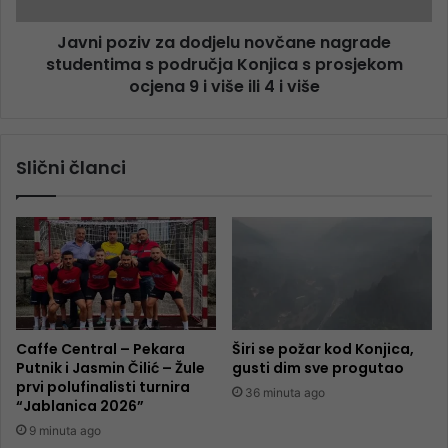
Javni poziv za dodjelu novčane nagrade
studentima s područja Konjica s prosjekom
ocjena 9 i više ili 4 i više
Slični članci
Caffe Central – Pekara
Širi se požar kod Konjica,
Putnik i Jasmin Čilić – Žule
gusti dim sve progutao
prvi polufinalisti turnira
36 minuta ago
“Jablanica 2026”
9 minuta ago