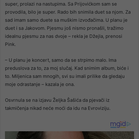
super, prolazi na nastupima. Sa Prijovićkom sam se
provodila, bilo je super. Rado bih snimila duet sa njom. Za
sad imam samo duete sa muškim izvođačima. U planu je
duet i sa Jakovom. Pjesmu još nismo pronašli, tražimo
idealnu pjesmu za nas dvoje – rekla je Džejla, prenosi
Pink.
– U planu je koncert, samo da se strpimo malo. Ima
preduslova za to, za moj slučaj. Kad snimim album, biće i
to. Miljenica sam mnogih, svi su imali prilike da gledaju
moje odrastanje – kazala je ona.
Osvrnula se na izjavu Željka Šašića da pjevači iz
takmičenja nikad neće moći da idu na Evroviziju.