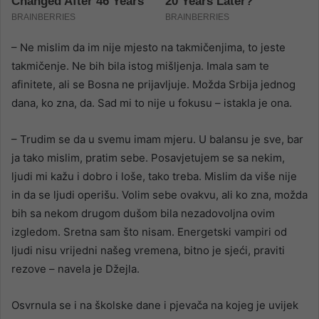
– Ne mislim da im nije mjesto na takmičenjima, to jeste
takmičenje. Ne bih bila istog mišljenja. Imala sam te
afinitete, ali se Bosna ne prijavljuje. Možda Srbija jednog
dana, ko zna, da. Sad mi to nije u fokusu – istakla je ona.
– Trudim se da u svemu imam mjeru. U balansu je sve, bar
ja tako mislim, pratim sebe. Posavjetujem se sa nekim,
ljudi mi kažu i dobro i loše, tako treba. Mislim da više nije
in da se ljudi operišu. Volim sebe ovakvu, ali ko zna, možda
bih sa nekom drugom dušom bila nezadovoljna ovim
izgledom. Sretna sam što nisam. Energetski vampiri od
ljudi nisu vrijedni našeg vremena, bitno je sjeći, praviti
rezove – navela je Džejla.
Osvrnula se i na školske dane i pjevača na kojeg je uvijek