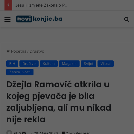
Jesu li izmjene Zakona o PIO-u od budućih penzionera sa 30 godina staža i 65 godina života napravile socijalne slučajeve
Meni
Pr
Početna
/
Društvo
BiH
Društvo
Kultura
Magazin
Svijet
Vijesti
Zanimljivosti
Džejla Ramović otkrila u
kojeg pjevača je bila
zaljubljena, ali mu nikad
nije rekla
Send
nk 2
29. Maja 2026.
2 minutes read