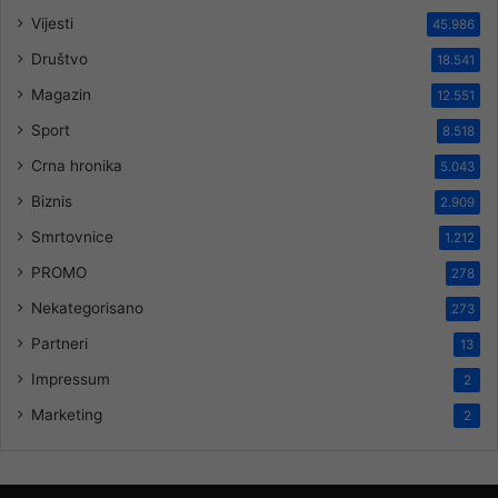
Vijesti
45.986
Društvo
18.541
Magazin
12.551
Sport
8.518
Crna hronika
5.043
Biznis
2.909
Smrtovnice
1.212
PROMO
278
Nekategorisano
273
Partneri
13
Impressum
2
Marketing
2