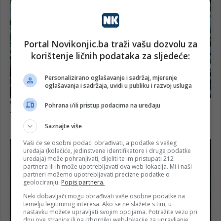
Portal Novikonjic.ba traži vašu dozvolu za
korištenje ličnih podataka za sljedeće:
Personalizirano oglašavanje i sadržaj, mjerenje
oglašavanja i sadržaja, uvidi u publiku i razvoj usluga
Pohrana i/ili pristup podacima na uređaju
Saznajte više
Vaši će se osobni podaci obrađivati, a podatke s vašeg
uređaja (kolačiće, jedinstvene identifikatore i druge podatke
uređaja) može pohranjivati, dijeliti te im pristupati 212
partnera ili ih može upotrebljavati ova web-lokacija. Mi i naši
partneri možemo upotrebljavati precizne podatke o
geolociranju.
Popis partnera.
Neki dobavljači mogu obrađivati vaše osobne podatke na
temelju legitimnog interesa. Ako se ne slažete s tim, u
nastavku možete upravljati svojim opcijama. Potražite vezu pri
dnu ove stranice ili na izborniku web-lokacije za upravljanje