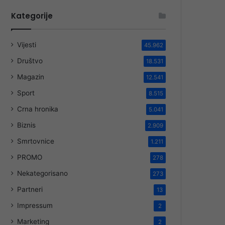
Kategorije
Vijesti
45.962
Društvo
18.531
Magazin
12.541
Sport
8.515
Crna hronika
5.041
Biznis
2.909
Smrtovnice
1.211
PROMO
278
Nekategorisano
273
Partneri
13
Impressum
2
Marketing
2