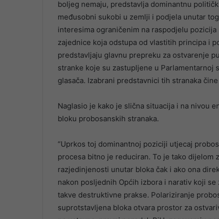
boljeg nemaju, predstavlja dominantnu političku
međusobni sukobi u zemlji i podjela unutar to
interesima ograničenim na raspodjelu pozicija u
zajednice koja odstupa od vlastitih principa i 
predstavljaju glavnu prepreku za ostvarenje p
stranke koje su zastupljene u Parlamentarnoj 
glasača. Izabrani predstavnici tih stranaka či
Naglasio je kako je slična situacija i na nivo
bloku probosanskih stranaka.
“Uprkos toj dominantnoj poziciji utjecaj probos
procesa bitno je reduciran. To je tako dijelom 
razjedinjenosti unutar bloka čak i ako ona dir
nakon posljednih Općih izbora i narativ koji se
takve destruktivne prakse. Polariziranje pro
suprotstavljena bloka otvara prostor za ostvari