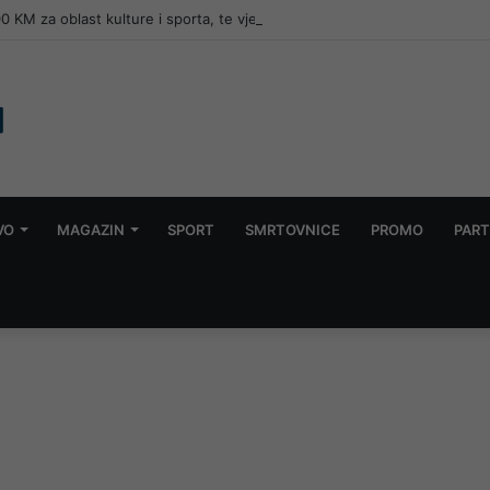
 KM za oblast kulture i sporta, te vjerske institucije
VO
MAGAZIN
SPORT
SMRTOVNICE
PROMO
PART