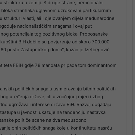
 strukturu u zemlji. S druge strane, neracionalni
g bloka stranhaka uglavnom uzrokovani partikularnim
 strukturi vlasti, ali i djelovanjem dijela međunarodne
pogoduje nacionalističkim snagama i ovaj put
unog potencijala tog pozitivnog bloka. Probosanske
skupštini BiH dobile su povjerenje od skoro 700.000
ne 60 posto Zastupničkog doma”, kazao je Izetbegović.
u entiteta FBiH gdje 78 mandata pripada tom dominantnom
anskih političkih snaga u usmjeravanju bitnih političkih
zbog uređenja države, ali u značajnoj mjeri i zbog
ektno ugrožava i interese države BiH. Razvoj događaja
 zastupa u javnosti ukazuje na tendenciju nastavka
bosanske političe scene na dva međusobno
vanje onih političkih snaga koje u kontinuitetu nasrću