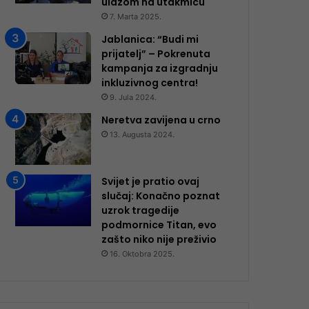
ulazom na utakmicu
7. Marta 2025.
Jablanica: “Budi mi
prijatelj” – Pokrenuta
kampanja za izgradnju
inkluzivnog centra!
9. Jula 2024.
Neretva zavijena u crno
13. Augusta 2024.
Svijet je pratio ovaj
slučaj: Konačno poznat
uzrok tragedije
podmornice Titan, evo
zašto niko nije preživio
16. Oktobra 2025.