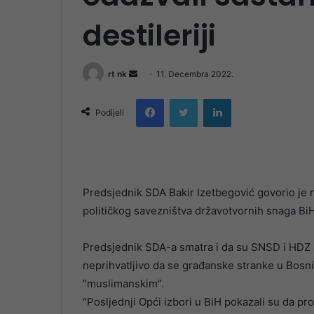
destileriji
Send
rt nk
11. Decembra 2022.
an
Facebook
Twitter
LinkedIn
email
Podijeli
Predsjednik SDA Bakir Izetbegović govorio je 
političkog savezništva državotvornih snaga BiH
Predsjednik SDA-a smatra i da su SNSD i HDZ st
neprihvatljivo da se građanske stranke u Bosni 
“muslimanskim”.
“Posljednji Opći izbori u BiH pokazali su da pro