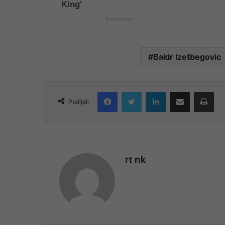
Bakir Izetbegovic
Facebook
Twitter
LinkedIn
Share via Email
Pri
Podijeli
rt nk