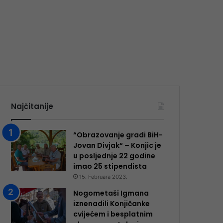
Najčitanije
“Obrazovanje gradi BiH-
Jovan Divjak“ – Konjic je
u posljednje 22 godine
imao 25 ​​stipendista
15. Februara 2023.
Nogometaši Igmana
iznenadili Konjičanke
cvijećem i besplatnim