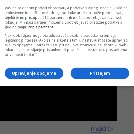
Vaši će se osobni podaci obrađivati, a podatke s vašeg uređaja (kolačiće,
jedinstvene identifikatore i druge podatke uređaja) može pohranjivati,
dijeliti te im pristupati 212 partnera ili ih može upotrebljavati ova web-
lokacija. Mi i naši partneri možemo upotrebljavati precizne podatke o
geolociranju.
Popis partnera.
Neki dobavljači mogu obrađivati vaše osobne podatke na temelju
legitimnog interesa. Ako se ne slažete s tim, u nastavku možete upravljati
svojim opcijama. Potražite vezu pri dnu ove stranice ili na izborniku web-
lokacije za upravljanje pristankom ili povlačenje pristanka u postavkama
privatnosti i kolačića.
Upravljanje opcijama
Pristajem