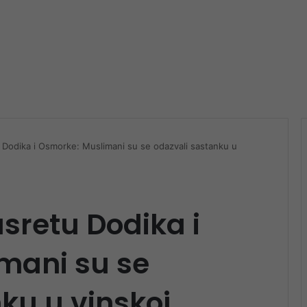
 Dodika i Osmorke: Muslimani su se odazvali sastanku u
usretu Dodika i
mani su se
ku u vinskoj