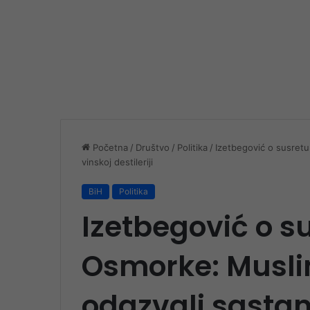
Početna
/
Društvo
/
Politika
/
Izetbegović o susretu
vinskoj destileriji
BiH
Politika
Izetbegović o s
Osmorke: Musli
odazvali sastan