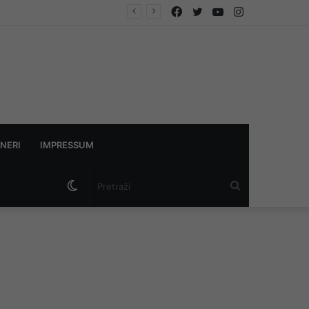
Facebook
Twitter
YouTube
Instagram
NERI
IMPRESSUM
Switch
Pretraži
skin