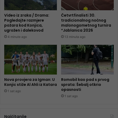
Video iz zraka / Drama:
Četvrtfinalisti 30.
Pogledajte razmjere
tradicionalnog noćnog
požara kod Konjica,
malonogometnog turnira
ugrožen i dalekovod
“Jablanica 2026
4 minute ago
13 minuta ago
Nova provjera za Igman: U
Romobil kao pad s prvog
Konjic stiže Al Ahli iz Katara
sprata: Šebalj otkrio
opasnosti
1 sat ago
1 sat ago
Najčitanije