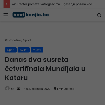
TOPLOTNI UDAR Sladić objavio: Danas je deveti dan u nizu sa više od 40 stepeni, evo gdje najviše “prži”
Meni
Pr
Početna
/
Sport
Sport
Svijet
Vijesti
Danas dva susreta
četvrtfinala Mundijala u
Kataru
Send
nk 1
9. Decembra 2022.
1 minute read
an
email