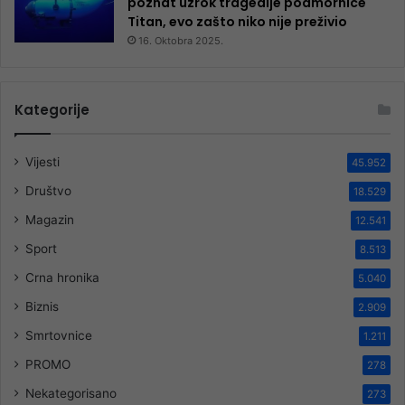
poznat uzrok tragedije podmornice
Titan, evo zašto niko nije preživio
16. Oktobra 2025.
Kategorije
Vijesti
45.952
Društvo
18.529
Magazin
12.541
Sport
8.513
Crna hronika
5.040
Biznis
2.909
Smrtovnice
1.211
PROMO
278
Nekategorisano
273