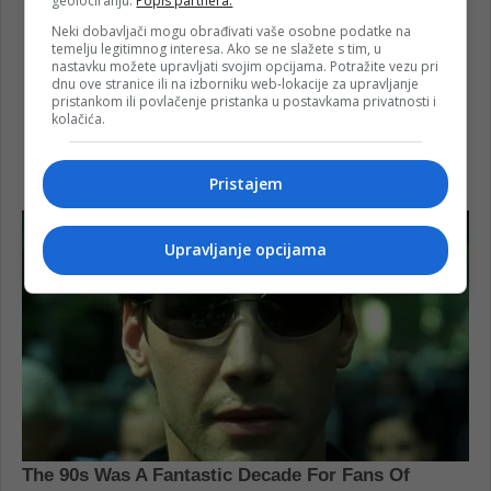
geolociranju.
Popis partnera.
Neki dobavljači mogu obrađivati vaše osobne podatke na
temelju legitimnog interesa. Ako se ne slažete s tim, u
nastavku možete upravljati svojim opcijama. Potražite vezu pri
dnu ove stranice ili na izborniku web-lokacije za upravljanje
pristankom ili povlačenje pristanka u postavkama privatnosti i
kolačića.
Pristajem
Upravljanje opcijama