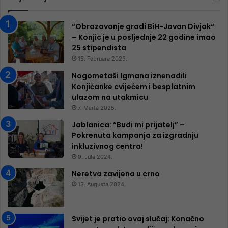
“Obrazovanje gradi BiH-Jovan Divjak“
– Konjic je u posljednje 22 godine imao
25 ​​stipendista
15. Februara 2023.
Nogometaši Igmana iznenadili
Konjičanke cvijećem i besplatnim
ulazom na utakmicu
7. Marta 2025.
Jablanica: “Budi mi prijatelj” –
Pokrenuta kampanja za izgradnju
inkluzivnog centra!
9. Jula 2024.
Neretva zavijena u crno
13. Augusta 2024.
Svijet je pratio ovaj slučaj: Konačno