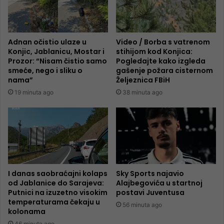
Adnan očistio ulaze u
Video / Borba s vatrenom
Konjic, Jablanicu, Mostar i
stihijom kod Konjica:
Prozor: “Nisam čistio samo
Pogledajte kako izgleda
smeće, nego i sliku o
gašenje požara cisternom
nama”
Željeznica FBiH
19 minuta ago
38 minuta ago
I danas saobraćajni kolaps
Sky Sports najavio
od Jablanice do Sarajeva:
Alajbegovića u startnoj
Putnici na izuzetno visokim
postavi Juventusa
temperaturama čekaju u
56 minuta ago
kolonama
46 minuta ago