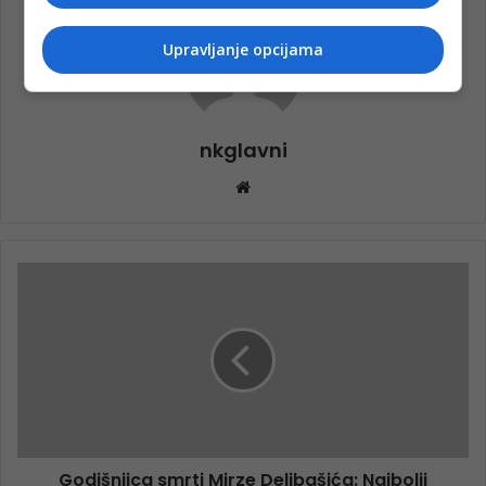
Upravljanje opcijama
nkglavni
Website
Godišnjica smrti Mirze Delibašića: Najbolji