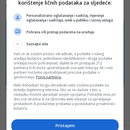
korištenje ličnih podataka za sljedeće:
Personalizirano oglašavanje i sadržaj, mjerenje
oglašavanja i sadržaja, uvidi u publiku i razvoj usluga
Pohrana i/ili pristup podacima na uređaju
Saznajte više
Vaši će se osobni podaci obrađivati, a podatke s vašeg
uređaja (kolačiće, jedinstvene identifikatore i druge podatke
uređaja) može pohranjivati, dijeliti te im pristupati 212
partnera ili ih može upotrebljavati ova web-lokacija. Mi i naši
partneri možemo upotrebljavati precizne podatke o
geolociranju.
Popis partnera.
Neki dobavljači mogu obrađivati vaše osobne podatke na
temelju legitimnog interesa. Ako se ne slažete s tim, u
nastavku možete upravljati svojim opcijama. Potražite vezu pri
dnu ove stranice ili na izborniku web-lokacije za upravljanje
pristankom ili povlačenje pristanka u postavkama privatnosti i
kolačića.
Pristajem