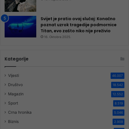
Svijet je pratio ovaj slučaj: Konačno
poznat uzrok tragedije podmornice
Titan, evo zašto niko nije preživio
16. Oktobra 2025.
Kategorije
Vijesti
46.007
Društvo
18.542
Magazin
12.552
Sport
8.519
Crna hronika
5.046
Biznis
2.909