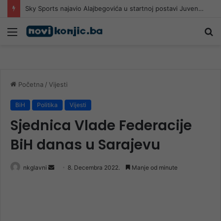
Sky Sports najavio Alajbegovića u startnoj postavi Juventusa
Meni
Pr
Početna
/
Vijesti
BiH
Politika
Vijesti
Sjednica Vlade Federacije
BiH danas u Sarajevu
Send
nkglavni
8. Decembra 2022.
Manje od minute
an
email