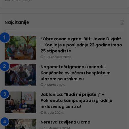
Najčitanije
“Obrazovanje gradi BiH-Jovan Divjak“
– Konjic je u posljednje 22 godine imao
25 ​​stipendista
15. Februara 2023.
Nogometaši Igmana iznenadili
Konjičanke cvijećem i besplatnim
ulazom na utakmicu
7. Marta 2025.
Jablanica: “Budi mi prijatelj” –
Pokrenuta kampanja za izgradnju
inkluzivnog centra!
9. Jula 2024.
Neretva zavijena u crno
13. Augusta 2024.