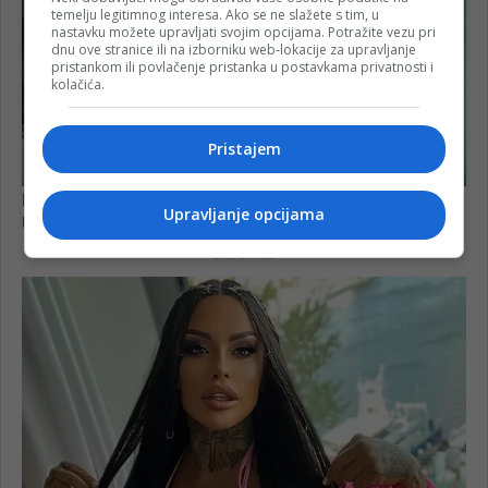
temelju legitimnog interesa. Ako se ne slažete s tim, u
nastavku možete upravljati svojim opcijama. Potražite vezu pri
dnu ove stranice ili na izborniku web-lokacije za upravljanje
pristankom ili povlačenje pristanka u postavkama privatnosti i
kolačića.
Pristajem
Upravljanje opcijama