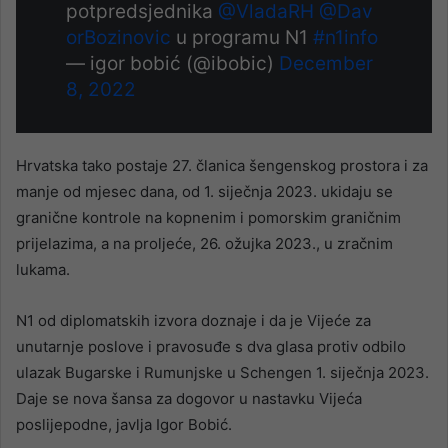
potpredsjednika
@VladaRH
@Dav
orBozinovic
u programu N1
#n1info
— igor bobić (@ibobic)
December
8, 2022
Hrvatska tako postaje 27. članica šengenskog prostora i za
manje od mjesec dana, od 1. siječnja 2023. ukidaju se
granične kontrole na kopnenim i pomorskim graničnim
prijelazima, a na proljeće, 26. ožujka 2023., u zračnim
lukama.
N1 od diplomatskih izvora doznaje i da je Vijeće za
unutarnje poslove i pravosuđe s dva glasa protiv odbilo
ulazak Bugarske i Rumunjske u Schengen 1. siječnja 2023.
Daje se nova šansa za dogovor u nastavku Vijeća
poslijepodne, javlja Igor Bobić.