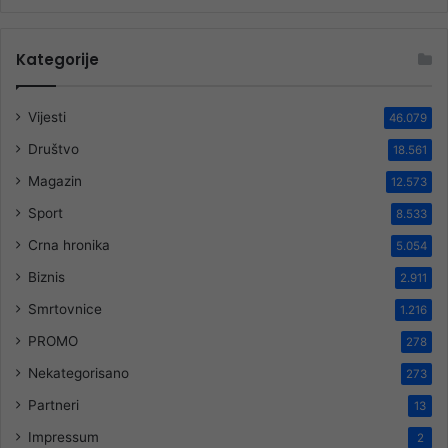
Kategorije
Vijesti
46.079
Društvo
18.561
Magazin
12.573
Sport
8.533
Crna hronika
5.054
Biznis
2.911
Smrtovnice
1.216
PROMO
278
Nekategorisano
273
Partneri
13
Impressum
2