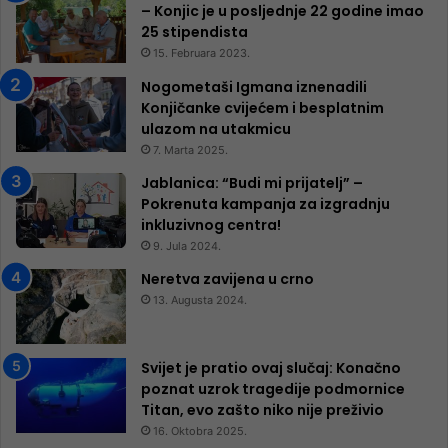
– Konjic je u posljednje 22 godine imao
25 ​​stipendista
15. Februara 2023.
Nogometaši Igmana iznenadili
Konjičanke cvijećem i besplatnim
ulazom na utakmicu
7. Marta 2025.
Jablanica: “Budi mi prijatelj” –
Pokrenuta kampanja za izgradnju
inkluzivnog centra!
9. Jula 2024.
Neretva zavijena u crno
13. Augusta 2024.
Svijet je pratio ovaj slučaj: Konačno
poznat uzrok tragedije podmornice
Titan, evo zašto niko nije preživio
16. Oktobra 2025.