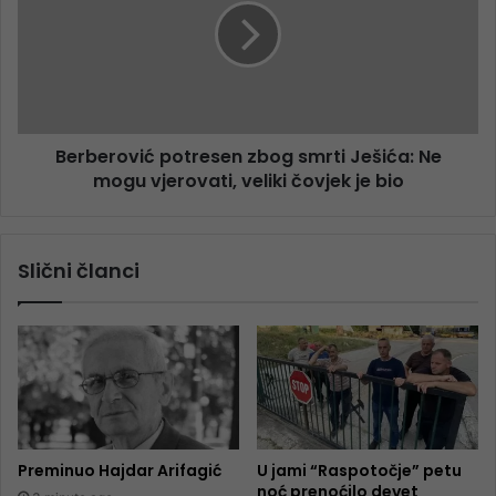
Berberović potresen zbog smrti Ješića: Ne
mogu vjerovati, veliki čovjek je bio
Slični članci
Preminuo Hajdar Arifagić
U jami “Raspotočje” petu
noć prenoćilo devet