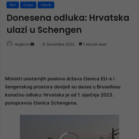
BiH
Svijet
Vijesti
Donesena odluka: Hrvatska
ulazi u Schengen
Send
nkglavni
8. Decembra 2022.
1 minute read
an
email
Ministri unutarnjih poslova država članica EU-a i
šengenskog prostora donijeli su danas u Bruxellesu
konačnu odluku: Hrvatska je od 1. siječnja 2023.
punopravna članica Schengena.