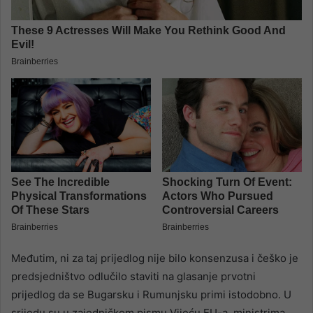
Međutim, ni za taj prijedlog nije bilo konsenzusa i češko je
predsjedništvo odlučilo staviti na glasanje prvotni
prijedlog da se Bugarsku i Rumunjsku primi istodobno. U
srijedu su u zajedničkom pismu Vijeću EU-a, ministrima