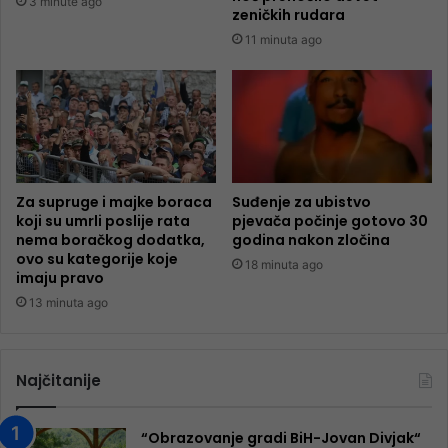
3 minute ago
zeničkih rudara
11 minuta ago
Za supruge i majke boraca
Suđenje za ubistvo
koji su umrli poslije rata
pjevača počinje gotovo 30
nema boračkog dodatka,
godina nakon zločina
ovo su kategorije koje
18 minuta ago
imaju pravo
13 minuta ago
Najčitanije
“Obrazovanje gradi BiH-Jovan Divjak“