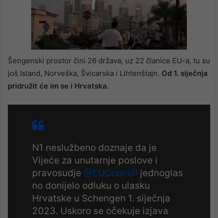
00:00
/
00:36
Šengenski prostor čini 26 država, uz 22 članice EU-a, tu su
još Island, Norveška, Švicarska i Lihtenštajn.
Od 1. siječnja
pridružit će im se i Hrvatska.
N1 neslužbeno doznaje da je
Vijeće za unutarnje poslove i
pravosudje
@EUCouncil
jednoglas
no donijelo odluku o ulasku
Hrvatske u Schengen 1. siječnja
2023. Uskoro se očekuje izjava